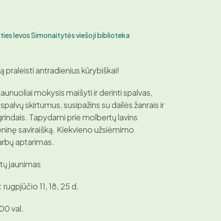
ties Ievos Simonaitytės viešoji biblioteka
praleisti antradienius kūrybiškai!
unuoliai mokysis maišyti ir derinti spalvas,
tų spalvų skirtumus, susipažins su dailės žanrais ir
indais. Tapydami prie molbertų lavins
ninę saviraišką. Kiekvieno užsiėmimo
arbų aptarimas.
tų jaunimas
rugpjūčio 11, 18, 25 d.
00 val.