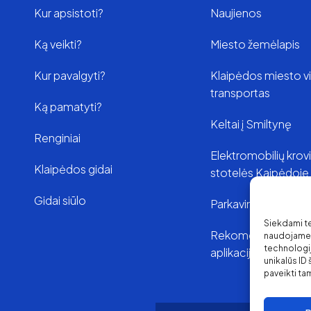
Kur apsistoti?
Naujienos
Ką veikti?
Miesto žemėlapis
Kur pavalgyti?
Klaipėdos miesto v
transportas
Ką pamatyti?
Keltai į Smiltynę
Renginiai
Elektromobilių kro
Klaipėdos gidai
stotelės Kaipėdoje
Gidai siūlo
Parkavimas Klaipėd
Siekdami tei
Rekomenduojamo
naudojame t
technologi
aplikacijos
unikalūs ID
paveikti tam