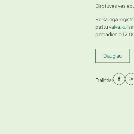
Dirbtuves ves edu
Reikalinga registr
paštu
vaiva.kulis
pirmadienio 12.00
Daugiau
Dalintis: