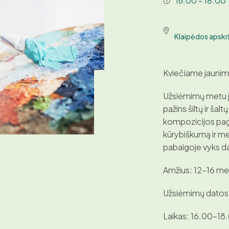
16:00 - 18:00
Klaipėdos apskri
Kviečiame jaunimą 
Užsiėmimų metu ja
pažins šiltų ir šal
kompozicijos pagr
kūrybiškumą ir me
pabaigoje vyks d
Amžius: 12–16 me
Užsiėmimų datos: 
Laikas: 16.00–18.