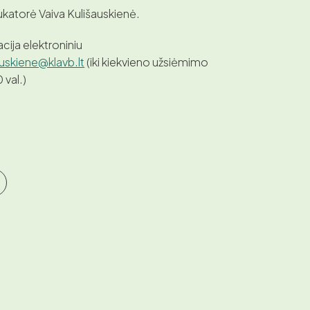
katorė Vaiva Kulišauskienė.
acija elektroniniu
auskiene@klavb.lt
(iki kiekvieno užsiėmimo
 val.)