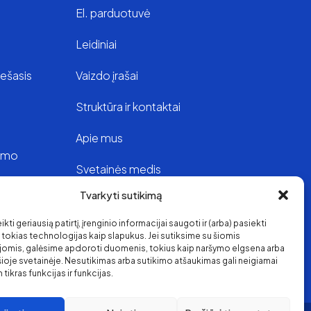
El. parduotuvė
Leidiniai
iešasis
Vaizdo įrašai
Struktūra ir kontaktai
Apie mus
vimo
Svetainės medis
Tvarkyti sutikimą
oje
kti geriausią patirtį, įrenginio informacijai saugoti ir (arba) pasiekti
s
okias technologijas kaip slapukus. Jei sutiksime su šiomis
jomis, galėsime apdoroti duomenis, tokius kaip naršymo elgsena arba
 šioje svetainėje. Nesutikimas arba sutikimo atšaukimas gali neigiamai
 tikras funkcijas ir funkcijas.