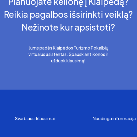
Planuojate kelionę į Klaipėdą?
Reikia pagalbos išsirinkti veiklą?
Nežinote kur apsistoti?
Jums padės Klaipėdos Turizmo Pokalbių
virtualus asistentas. Spausk ant ikonos ir
užduok klausimą!
Svarbiausi klausimai
Naudinga informacija