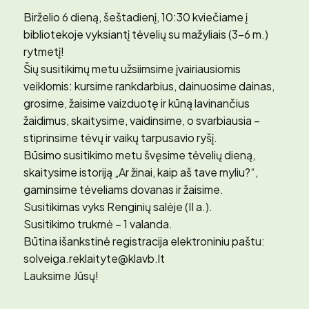
Birželio 6 dieną, šeštadienį, 10:30 kviečiame į
bibliotekoje vyksiantį tėvelių su mažyliais (3-6 m.)
rytmetį!
Šių susitikimų metu užsiimsime įvairiausiomis
veiklomis: kursime rankdarbius, dainuosime dainas,
grosime, žaisime vaizduotę ir kūną lavinančius
žaidimus, skaitysime, vaidinsime, o svarbiausia –
stiprinsime tėvų ir vaikų tarpusavio ryšį.
Būsimo susitikimo metu švęsime tėvelių dieną,
skaitysime istoriją „Ar žinai, kaip aš tave myliu?“,
gaminsime tėveliams dovanas ir žaisime.
Susitikimas vyks Renginių salėje (II a.).
Susitikimo trukmė – 1 valanda.
Būtina išankstinė registracija elektroniniu paštu:
solveiga.reklaityte@klavb.lt
Lauksime Jūsų!