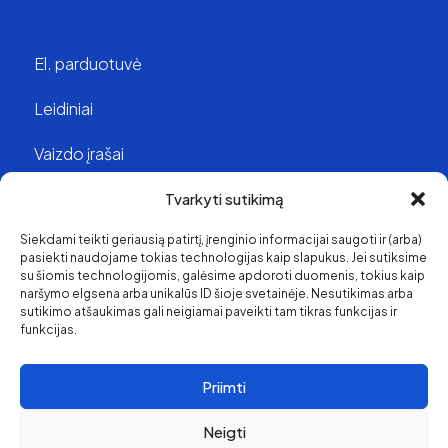
El. parduotuvė
Leidiniai
Vaizdo įrašai
Struktūra ir kontaktai
Tvarkyti sutikimą
Siekdami teikti geriausią patirtį, įrenginio informacijai saugoti ir (arba)
Apie mus
pasiekti naudojame tokias technologijas kaip slapukus. Jei sutiksime
su šiomis technologijomis, galėsime apdoroti duomenis, tokius kaip
Svetainės medis
naršymo elgsena arba unikalūs ID šioje svetainėje. Nesutikimas arba
sutikimo atšaukimas gali neigiamai paveikti tam tikras funkcijas ir
funkcijas.
Priimti
Neigti