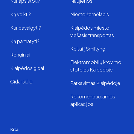
Kur apsistoti?
Naujienos
Ką veikti?
Miesto žemėlapis
Kur pavalgyti?
Klaipėdos miesto
viešasis transportas
Ką pamatyti?
Keltai į Smiltynę
Renginiai
Elektromobilių krovimo
Klaipėdos gidai
stotelės Kaipėdoje
Gidai siūlo
Parkavimas Klaipėdoje
Rekomenduojamos
aplikacijos
Kita