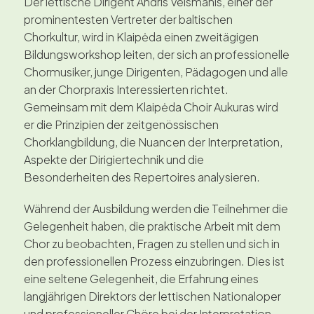
Der lettische Dirigent Andris Veismanis, einer der
prominentesten Vertreter der baltischen
Chorkultur, wird in Klaipėda einen zweitägigen
Bildungsworkshop leiten, der sich an professionelle
Chormusiker, junge Dirigenten, Pädagogen und alle
an der Chorpraxis Interessierten richtet.
Gemeinsam mit dem Klaipėda Choir Aukuras wird
er die Prinzipien der zeitgenössischen
Chorklangbildung, die Nuancen der Interpretation,
Aspekte der Dirigiertechnik und die
Besonderheiten des Repertoires analysieren.
Während der Ausbildung werden die Teilnehmer die
Gelegenheit haben, die praktische Arbeit mit dem
Chor zu beobachten, Fragen zu stellen und sich in
den professionellen Prozess einzubringen. Dies ist
eine seltene Gelegenheit, die Erfahrung eines
langjährigen Direktors der lettischen Nationaloper
und professioneller Chöre bei der Interpretation