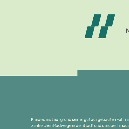
M
Klaipėda ist aufgrund seiner gut ausgebauten Fahrra
zahlreichen Radwege in der Stadt und darüber hinau