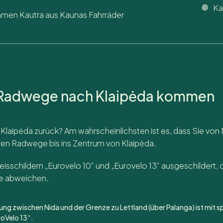
Ka
hmen Kautra aus Kaunas Fahrräder
r Radwege nach Klaipėda kommen
aipėda zurück? Am wahrscheinlichsten ist es, dass Sie von N
hren Radwege bis ins Zentrum von Klaipėda.
sschildern „Eurovelo 10“ und „Eurovelo 13“ ausgeschildert, d
e abweichen.
ng zwischen Nida und der Grenze zu Lettland (über Palanga) ist mit s
roVelo 13“.