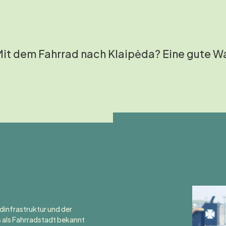
it dem Fahrrad nach Klaipėda? Eine gute Wa
dinfrastruktur und der
s als Fahrradstadt bekannt