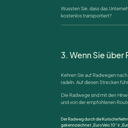
Wussten Sie, dass das Unterne
kostenlos transportiert?
3. Wenn Sie übe
Kehren Sie auf Radwegen nach Kl
radeln. Auf diesen Strecken fü
Die Radwege sind mit den Hinwei
und von der empfohlenen Rout
Der Radweg durch die Kurische Nehru
gekennzeichnet
„EuroVelo 10“
ir
„Eu