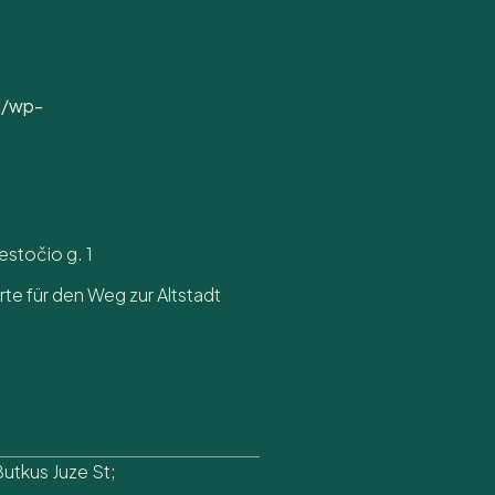
l/wp-
iestočio g. 1
rte für den Weg zur Altstadt
Butkus Juze St;