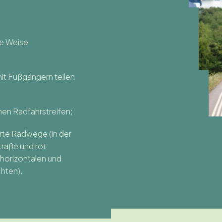
ne Weise
it Fußgängern teilen
en Radfahrstreifen;
erte Radwege (in der
traße und rot
 horizontalen und
hten).