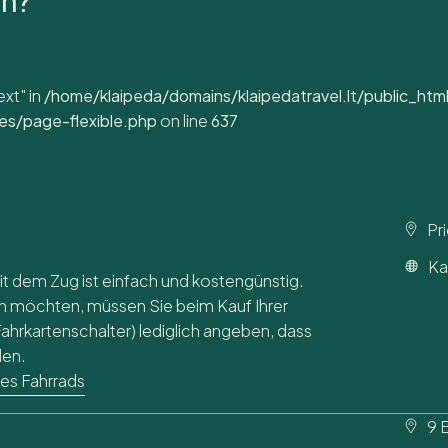
an?
ext" in
/home/klaipeda/domains/klaipedatravel.lt/public_htm
s/page-flexible.php
on line
637
Pr
Ka
it dem Zug ist einfach und kostengünstig.
n möchten, müssen Sie beim Kauf Ihrer
Fahrkartenschalter) lediglich angeben, dass
den.
res Fahrrads
9 