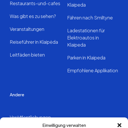
Restaurants-und-cafes
Klaipeda
Was gibt es zu sehen?
Fähren nach Smiltyne
Veranstaltungen
Ladestationen für
Elektroautos in
Reiseführer in Klaipėda
Klaipeda
Leitfäden bieten
Parken in Klaipeda
Empfohlene Applikation
Andere
Veröffentlichungen
Einwilligung verwalten