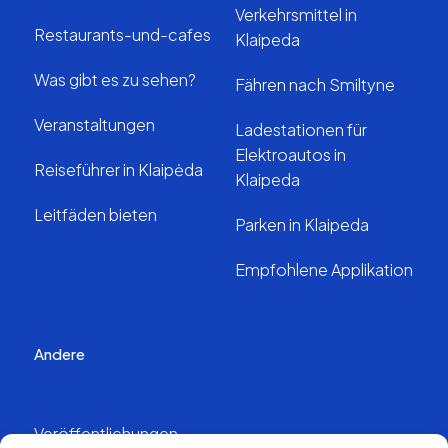
Verkehrsmittel in
Restaurants-und-cafes
Klaipeda
Was gibt es zu sehen?
Fähren nach Smiltyne
Veranstaltungen
Ladestationen für
Elektroautos in
Reiseführer in Klaipėda
Klaipeda
Leitfäden bieten
Parken in Klaipeda
Empfohlene Applikation
Andere
Veröffentlichungen