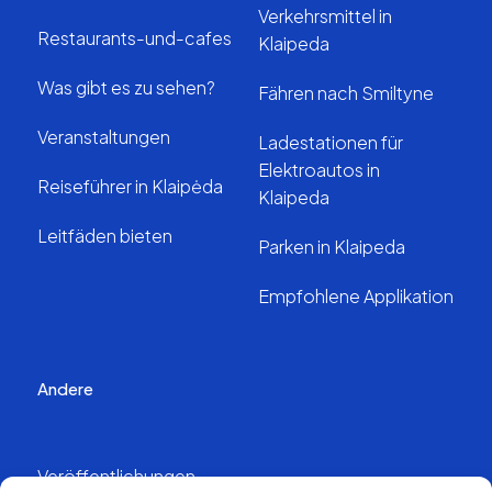
Verkehrsmittel in
Restaurants-und-cafes
Klaipeda
Was gibt es zu sehen?
Fähren nach Smiltyne
Veranstaltungen
Ladestationen für
Elektroautos in
Reiseführer in Klaipėda
Klaipeda
Leitfäden bieten
Parken in Klaipeda
Empfohlene Applikation
Andere
Veröffentlichungen