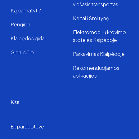
viešasis transportas
Ką pamatyti?
Keltai į Smiltynę
Renginiai
Elektromobilių krovimo
Klaipėdos gidai
stotelės Kaipėdoje
Gidai siūlo
Parkavimas Klaipėdoje
Rekomenduojamos
aplikacijos
Kita
El. parduotuvė