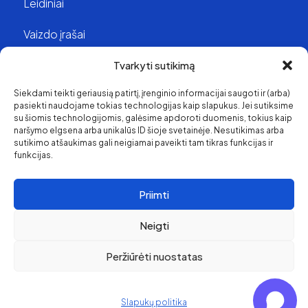
Leidiniai
Vaizdo įrašai
Struktūra ir kontaktai
Tvarkyti sutikimą
Siekdami teikti geriausią patirtį, įrenginio informacijai saugoti ir (arba)
Apie mus
pasiekti naudojame tokias technologijas kaip slapukus. Jei sutiksime
su šiomis technologijomis, galėsime apdoroti duomenis, tokius kaip
Svetainės medis
naršymo elgsena arba unikalūs ID šioje svetainėje. Nesutikimas arba
sutikimo atšaukimas gali neigiamai paveikti tam tikras funkcijas ir
funkcijas.
Priimti
Neigti
Peržiūrėti nuostatas
Pirkimo ir grąžinimo
politika
© 2026 Klaipėda Travel
Privatumo politika
Slapukų politika