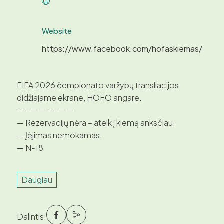
Website
https://www.facebook.com/hofaskiemas/
FIFA 2026 čempionato varžybų transliacijos
didžiajame ekrane, HOFO angare.
————————
— Rezervacijų nėra – ateik į kiemą anksčiau.
— Įėjimas nemokamas.
— N-18
Daugiau
Dalintis: