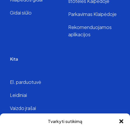
stotelės Kaipėdoje
Gidai siūlo
Parkavimas Klaipėdoje
Rekomenduojamos
aplikacijos
Kita
El. parduotuvė
Leidiniai
Vaizdo įrašai
Struktūra ir kontaktai
Tvarkyti sutikimą