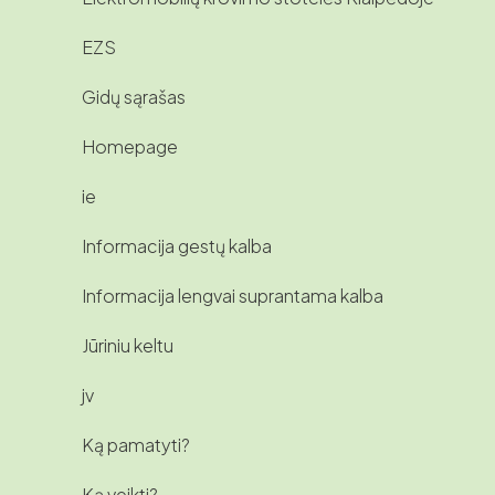
EZS
Gidų sąrašas
Homepage
ie
Informacija gestų kalba
Informacija lengvai suprantama kalba
Jūriniu keltu
jv
Ką pamatyti?
Ką veikti?