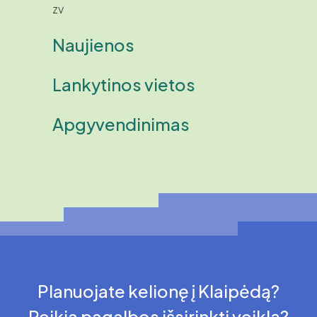
zv
Naujienos
Lankytinos vietos
Apgyvendinimas
Planuojate kelionę į Klaipėdą?
Reikia pagalbos išsirinkti veiklą?