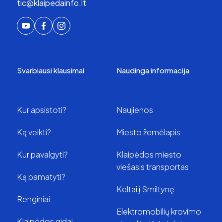
tic@klaipedainfo.lt
Svarbiausi klausimai
Naudinga informacija
Kur apsistoti?
Naujienos
Ką veikti?
Miesto žemėlapis
Kur pavalgyti?
Klaipėdos miesto
viešasis transportas
Ką pamatyti?
Keltai į Smiltynę
Renginiai
Elektromobilių krovimo
Klaipėdos gidai