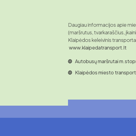
Daugiau informacijos apie mi
(maršrutus, tvarkaraščius, įkainiu
Klaipėdos keleivinis transporta
www.klaipedatransport.lt
Autobusų maršrutai m.stops
Klaipėdos miesto transpor