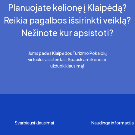
Planuojate kelionę į Klaipėdą?
Reikia pagalbos išsirinkti veiklą?
Nežinote kur apsistoti?
Jums padės Klaipėdos Turizmo Pokalbių
virtualus asistentas. Spausk ant ikonos ir
užduok klausimą!
Svarbiausi klausimai
Naudinga informacija