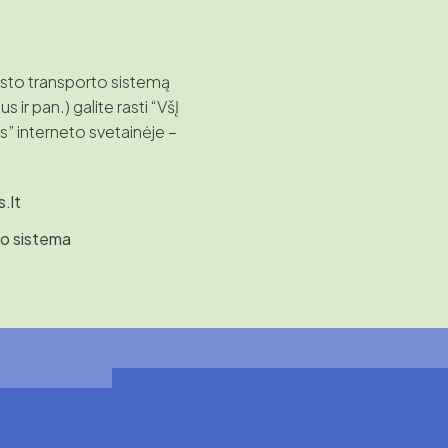
esto transporto sistemą
s ir pan.) galite rasti “VšĮ
s” interneto svetainėje –
.lt
to sistema