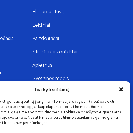
El. parduotuvė
Leidiniai
iešasis
Vaizdo įrašai
Struktūra ir kontaktai
Apie mus
vimo
Svetainės medis
Tvarkyti sutikimą
oje
kti geriausią patirtį, įrenginio informacijai saugoti ir (arba) pasiekti
s
okias technologijas kaip slapukus. Jei sutiksime su šiomis
jomis, galėsime apdoroti duomenis, tokius kaip naršymo elgsena arba
 šioje svetainėje. Nesutikimas arba sutikimo atšaukimas gali neigiamai
 tikras funkcijas ir funkcijas.