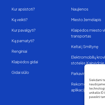
Kur apsistoti?
Naujienos
Ką veikti?
Miesto žemėlapis
Kur pavalgyti?
Klaipėdos miesto v
transportas
Ką pamatyti?
Keltai į Smiltynę
Renginiai
Elektromobilių kro
Klaipėdos gidai
stotelės Kaipėdoje
Gidai siūlo
Parkavimas Klaipėd
Siekdami tei
Rekomenduojamo
naudojame t
technologi
aplikacijos
unikalūs ID
paveikti tam