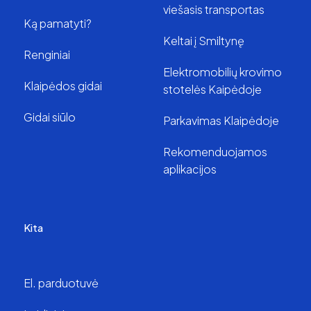
viešasis transportas
Ką pamatyti?
Keltai į Smiltynę
Renginiai
Elektromobilių krovimo
Klaipėdos gidai
stotelės Kaipėdoje
Gidai siūlo
Parkavimas Klaipėdoje
Rekomenduojamos
aplikacijos
Kita
El. parduotuvė