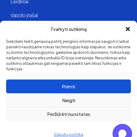
Leidiniai
Vaizdo įrašai
Struktūra ir kontaktai
Tvarkyti sutikimą
Siekdami teikti geriausią patirtį, įrenginio informacijai saugoti ir (arba)
Apie mus
pasiekti naudojame tokias technologijas kaip slapukus. Jei sutiksime
su šiomis technologijomis, galėsime apdoroti duomenis, tokius kaip
Svetainės medis
naršymo elgsena arba unikalūs ID šioje svetainėje. Nesutikimas arba
sutikimo atšaukimas gali neigiamai paveikti tam tikras funkcijas ir
funkcijas.
Priimti
Neigti
Peržiūrėti nuostatas
Pirkimo ir grąžinimo
politika
© 2026 Klaipėda Travel
Privatumo politika
Slapukų politika