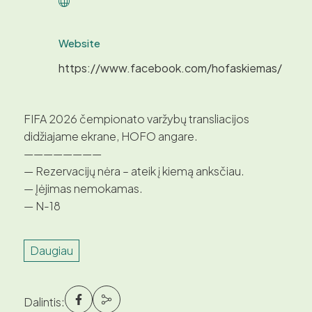
Website
https://www.facebook.com/hofaskiemas/
FIFA 2026 čempionato varžybų transliacijos
didžiajame ekrane, HOFO angare.
————————
— Rezervacijų nėra – ateik į kiemą anksčiau.
— Įėjimas nemokamas.
— N-18
Daugiau
Dalintis: