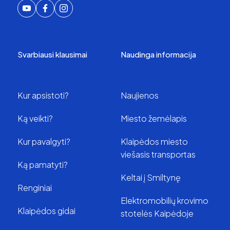
Svarbiausi klausimai
Naudinga informacija
Kur apsistoti?
Naujienos
Ką veikti?
Miesto žemėlapis
Kur pavalgyti?
Klaipėdos miesto
viešasis transportas
Ką pamatyti?
Keltai į Smiltynę
Renginiai
Elektromobilių krovimo
Klaipėdos gidai
stotelės Kaipėdoje