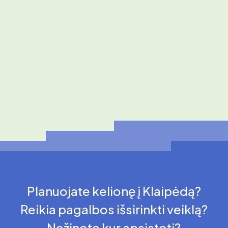
Planuojate kelionę į Klaipėdą?
Reikia pagalbos išsirinkti veiklą?
Nežinote kur apsistoti?