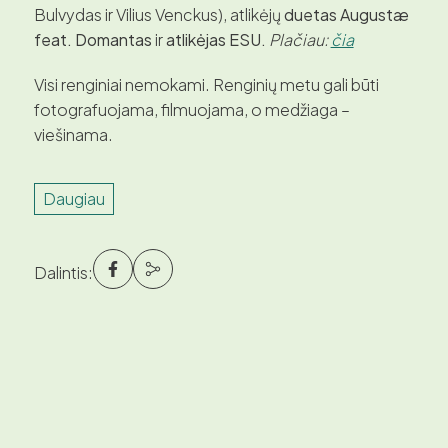
Bulvydas ir Vilius Venckus), atlikėjų
duetas Augustæ
feat. Domantas
ir
atlikėjas ESU.
Plačiau:
čia
Visi renginiai nemokami. Renginių metu gali būti
fotografuojama, filmuojama, o medžiaga –
viešinama.
Daugiau
Dalintis: