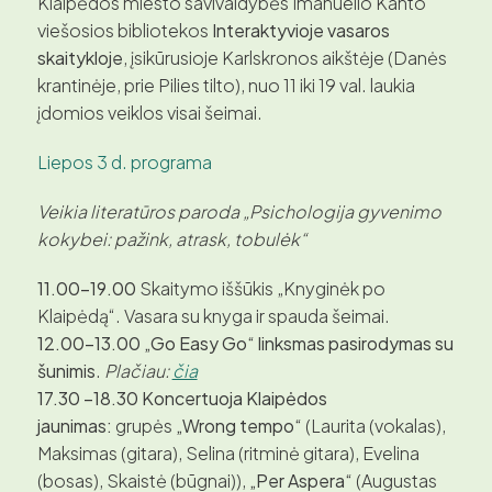
Klaipėdos miesto savivaldybės Imanuelio Kanto
viešosios bibliotekos
Interaktyvioje vasaros
skaitykloje
, įsikūrusioje Karlskronos aikštėje (Danės
krantinėje, prie Pilies tilto), nuo 11 iki 19 val. laukia
įdomios veiklos visai šeimai.
Liepos 3 d. programa
Veikia literatūros paroda
„Psichologija gyvenimo
kokybei: pažink, atrask, tobulėk“
11.00–19.00
Skaitymo iššūkis „Knyginėk po
Klaipėdą“. Vasara su knyga ir spauda šeimai.
12.00–13.00
„Go Easy Go“ linksmas pasirodymas su
šunimis
.
Plačiau:
čia
17.30 –18.30
Koncertuoja Klaipėdos
jaunimas:
grupės
„Wrong tempo“
(Laurita (vokalas),
Maksimas (gitara), Selina (ritminė gitara), Evelina
(bosas), Skaistė (būgnai)),
„Per Aspera“
(Augustas