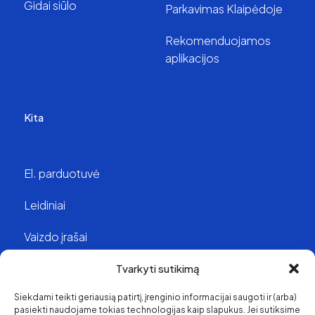
Gidai siūlo
Parkavimas Klaipėdoje
Rekomenduojamos
aplikacijos
Kita
El. parduotuvė
Leidiniai
Vaizdo įrašai
Struktūra ir kontaktai
Tvarkyti sutikimą
Siekdami teikti geriausią patirtį, įrenginio informacijai saugoti ir (arba)
Apie mus
pasiekti naudojame tokias technologijas kaip slapukus. Jei sutiksime