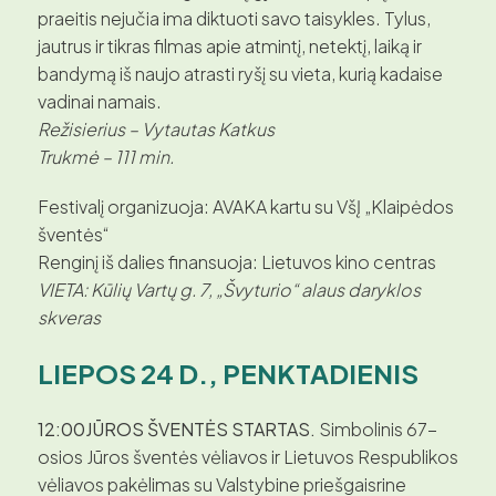
praeitis nejučia ima diktuoti savo taisykles. Tylus,
jautrus ir tikras filmas apie atmintį, netektį, laiką ir
bandymą iš naujo atrasti ryšį su vieta, kurią kadaise
vadinai namais.
Režisierius – Vytautas Katkus
Trukmė – 111 min.
Festivalį organizuoja: AVAKA kartu su VšĮ „Klaipėdos
šventės“
Renginį iš dalies finansuoja: Lietuvos kino centras
VIETA: Kūlių Vartų g. 7, „Švyturio“ alaus daryklos
skveras
LIEPOS 24 D., PENKTADIENIS
12:00JŪROS ŠVENTĖS STARTAS.
Simbolinis 67-
osios Jūros šventės vėliavos ir Lietuvos Respublikos
vėliavos pakėlimas su Valstybine priešgaisrine