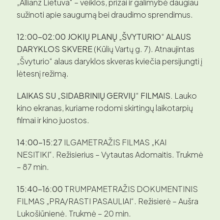
„Allianz Lietuva“ – veiklos, prizai ir galimybė daugiau
sužinoti apie saugumą bei draudimo sprendimus.
12:00–02:00 JOKIŲ PLANŲ „ŠVYTURIO“ ALAUS
DARYKLOS SKVERE
(Kūlių Vartų g. 7). Atnaujintas
„Švyturio“ alaus daryklos skveras kviečia persijungti į
lėtesnį režimą.
LAIKAS SU „SIDABRINIŲ GERVIŲ“ FILMAIS.
Lauko
kino ekranas, kuriame rodomi skirtingų laikotarpių
filmai ir kino juostos.
14:00–15:27
ILGAMETRAŽIS FILMAS „KAI
NESITIKI“. Režisierius – Vytautas Adomaitis. Trukmė
– 87 min.
15:40–16:00
TRUMPAMETRAŽIS DOKUMENTINIS
FILMAS „PRA/RASTI PASAULIAI“. Režisierė – Aušra
Lukošiūnienė. Trukmė – 20 min.