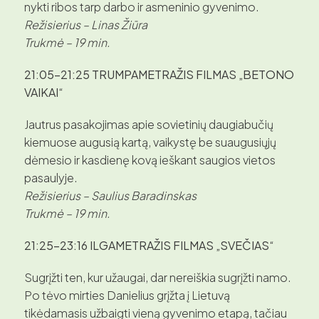
nykti ribos tarp darbo ir asmeninio gyvenimo.
Režisierius – Linas Žiūra
Trukmė – 19 min.
21:05–21:25
TRUMPAMETRAŽIS FILMAS „BETONO
VAIKAI“
Jautrus pasakojimas apie sovietinių daugiabučių
kiemuose augusią kartą, vaikystę be suaugusiųjų
dėmesio ir kasdienę kovą ieškant saugios vietos
pasaulyje.
Režisierius – Saulius Baradinskas
Trukmė – 19 min.
21:25–23:16
ILGAMETRAŽIS FILMAS „SVEČIAS“
Sugrįžti ten, kur užaugai, dar nereiškia sugrįžti namo.
Po tėvo mirties Danielius grįžta į Lietuvą
tikėdamasis užbaigti vieną gyvenimo etapą, tačiau