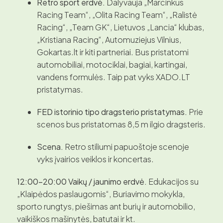
Retro sport erdvė.
Dalyvauja „Marcinkus
Racing Team“, „Olita Racing Team“, „Ralistė
Racing“, „Team GK“, Lietuvos „Lancia“ klubas,
„Kristiana Racing“, Automuziejus Vilnius,
Gokartas.lt ir kiti partneriai. Bus pristatomi
automobiliai, motociklai, bagiai, kartingai,
vandens formulės. Taip pat vyks XADO.LT
pristatymas.
FED istorinio tipo dragsterio pristatymas.
Prie
scenos bus pristatomas 8,5 m ilgio dragsteris.
Scena.
Retro stiliumi papuoštoje scenoje
vyks įvairios veiklos ir koncertas.
12:00–20:00 Vaikų / jaunimo erdvė.
Edukacijos su
„Klaipėdos paslaugomis“, Buriavimo mokykla,
sporto rungtys, piešimas ant burių ir automobilio,
vaikiškos mašinytės, batutai ir kt.