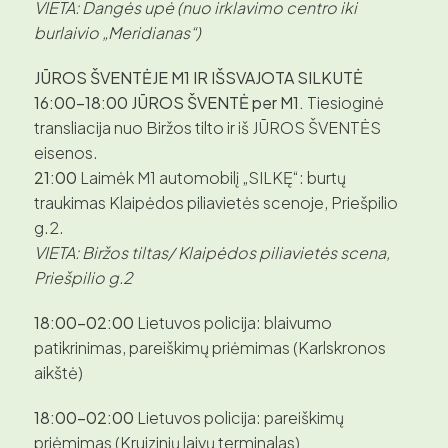
VIETA: Dangės upė (nuo irklavimo centro iki
burlaivio „Meridianas“)
JŪROS ŠVENTĖJE M1 IR IŠSVAJOTA SILKUTĖ
16:00–18:00 JŪROS ŠVENTĖ per M1.
Tiesioginė
transliacija nuo Biržos tilto ir iš JŪROS ŠVENTĖS
eisenos.
21:00
Laimėk M1 automobilį „SILKĘ“: burtų
traukimas Klaipėdos piliavietės scenoje, Priešpilio
g.2.
VIETA: Biržos tiltas/ Klaipėdos piliavietės scena,
Priešpilio g.2
18:00–02:00
Lietuvos policija: blaivumo
patikrinimas, pareiškimų priėmimas (Karlskronos
aikštė)
18:00–02:00
Lietuvos policija: pareiškimų
priėmimas (Kruizinių laivų terminalas)