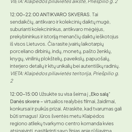
VIETA: Klaipėdos piliavietės aikštė, Priešpilio g. 2
12:00–22:00 ANTIKVARO SKVERAS.
Tai
sendaikčių, antikvaro ir kolekcinių daiktų mugė,
suburianti kolekcininkus, antikvaro mėgėjus,
prekybininkus ir istoriją menančių daiktų ieškotojus
iš visos Lietuvos. Čia rasite įvairių laikotarpių
porceliano dirbinių, indų, monetų, pašto ženklų,
knygų, vinilinių plokštelių, paveikslų, papuošalų,
interjero detalių ir kitų unikalių bei autentiškų radinių.
VIETA: Klaipėdos piliavietės teritorija, Priešpilio g.
2
12:00–15:00
Užsukite su visa šeima į
„Eko salą“
Danės skvere –
virtualios realybės filmai, žaidimai,
konkursai ir puikūs prizai. Atraskite, kad tvarumas gali
būti smagus! Jūros šventės metu Klaipėdos
regiono atliekų tvarkymo centro komanda kvies
atsigaivinti, pasitikrinti savo žinias apie rūšiavimą,