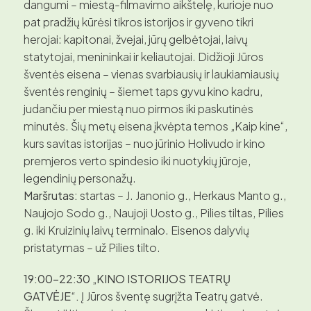
dangumi – miestą-filmavimo aikštelę, kurioje nuo
pat pradžių kūrėsi tikros istorijos ir gyveno tikri
herojai: kapitonai, žvejai, jūrų gelbėtojai, laivų
statytojai, menininkai ir keliautojai. Didžioji Jūros
šventės eisena – vienas svarbiausių ir laukiamiausių
šventės renginių – šiemet taps gyvu kino kadru,
judančiu per miestą nuo pirmos iki paskutinės
minutės. Šių metų eisena įkvėpta temos „Kaip kine“,
kurs savitas istorijas – nuo jūrinio Holivudo ir kino
premjeros verto spindesio iki nuotykių jūroje,
legendinių personažų.
Maršrutas:
startas – J. Janonio g., Herkaus Manto g.,
Naujojo Sodo g., Naujoji Uosto g., Pilies tiltas, Pilies
g. iki Kruizinių laivų terminalo. Eisenos dalyvių
pristatymas – už Pilies tilto.
19:00–22:30 „KINO ISTORIJOS TEATRŲ
GATVĖJE“.
Į Jūros šventę sugrįžta Teatrų gatvė.