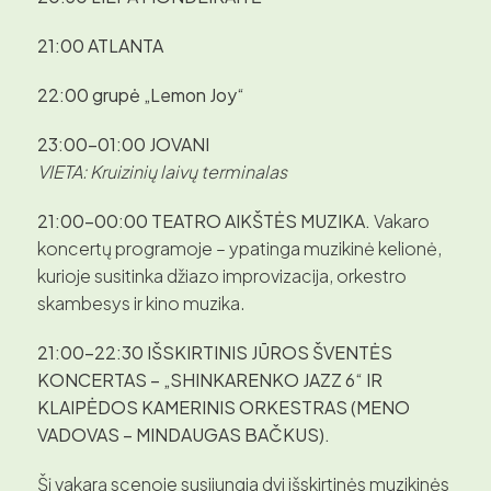
21:00
ATLANTA
22:00
grupė „Lemon Joy“
23:00–01:00 JOVANI
VIETA: Kruizinių laivų terminalas
21:00–00:00 TEATRO AIKŠTĖS MUZIKA.
Vakaro
koncertų programoje – ypatinga muzikinė kelionė,
kurioje susitinka džiazo improvizacija, orkestro
skambesys ir kino muzika.
21:00–22:30
IŠSKIRTINIS JŪROS ŠVENTĖS
KONCERTAS – „SHINKARENKO JAZZ 6“ IR
KLAIPĖDOS KAMERINIS ORKESTRAS (MENO
VADOVAS – MINDAUGAS BAČKUS).
Šį vakarą scenoje susijungia dvi išskirtinės muzikinės