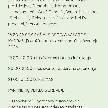
produkcijos „Chernobyl“, „Kompromat“,
„Headhunters“, „War & Peace“, „Sangailės vasara“,
„Stebuklas“, „Pelėdų kalnas“ ir kiti kino bei TV
projektai, filmuoti Lietuvoje.
18:30–19:00
GRAŽIAUSIAS TAVO VASAROS
KADRAS: jūsų užfiksuotos akimirkos Jūros šventėje
2026.
19:00–20:00
Jūros šventės eisenos transliacija
20:00–21:00
Jūros šventės atidarymo ceremonija
21:00–02:00
DJ KELMAS
PARTNERIŲ VEIKLOS ERDVĖJE:
„Eurovaistinė“ – geros savijautos erdvė su
Nacionalinio savijautos indekso instaliacija,