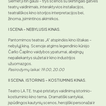
Šiemet ji itin gausi – trys scenos su skirtingais gatvės
teatrų vaidinimais, interaktyvios instaliacijos,
teatrališkos kino istorijos interpretacijos bei,
žinoma, įsimintinos akimirkos.
I SCENA – NEBYLUSIS KINAS.
Pantomimos teatras „A“ atspindės kino ištakas –
nebylųjį kiną. Scenoje atgims legendinio kūrėjo
Čarlio Čaplino vaidybos ypatumai, abejingų
nepaliekantys siužetai ir kino industrijos
užuomazgos.
Pasirodymų laikai: 19.00, 20.00
II SCENA. ISTORINIS – KOSTIUMINIS KINAS.
Teatro LA.TE. trupė pristatys vaidinimą istorinio-
kostiuminio kino tema. Dramatiški santykiai,
įspūdingos kautynių scenos, herojiški personažai ir