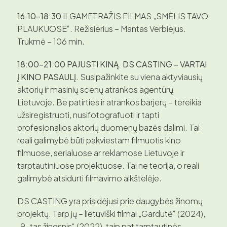
16:10–18:30
ILGAMETRAŽIS FILMAS „SMĖLIS TAVO
PLAUKUOSE“. Režisierius – Mantas Verbiejus.
Trukmė – 106 min.
18:00–21:00
PAJUSTI KINĄ.
DS CASTING – VARTAI
Į KINO PASAULĮ.
Susipažinkite su viena aktyviausių
aktorių ir masinių scenų atrankos agentūrų
Lietuvoje. Be patirties ir atrankos barjerų – tereikia
užsiregistruoti, nusifotografuoti ir tapti
profesionalios aktorių duomenų bazės dalimi. Tai
reali galimybė būti pakviestam filmuotis kino
filmuose, serialuose ar reklamose Lietuvoje ir
tarptautiniuose projektuose. Tai ne teorija, o reali
galimybė atsidurti filmavimo aikštelėje.
DS CASTING yra prisidėjusi prie daugybės žinomų
projektų. Tarp jų – lietuviški filmai „Gardutė“ (2024),
„9-tas žingsnis“ (2022), taip pat tarptautinės