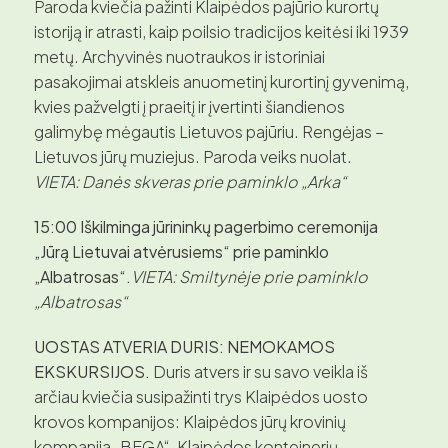
Paroda kviečia pažinti Klaipėdos pajūrio kurortų
istoriją ir atrasti, kaip poilsio tradicijos keitėsi iki 1939
metų. Archyvinės nuotraukos ir istoriniai
pasakojimai atskleis anuometinį kurortinį gyvenimą,
kvies pažvelgti į praeitį ir įvertinti šiandienos
galimybę mėgautis Lietuvos pajūriu. Rengėjas –
Lietuvos jūrų muziejus. Paroda veiks nuolat.
VIETA: Danės skveras prie paminklo „Arka“
15:00 Iškilminga jūrininkų pagerbimo ceremonija
„Jūrą Lietuvai atvėrusiems“ prie paminklo
„Albatrosas“.
VIETA: Smiltynėje prie paminklo
„Albatrosas“
UOSTAS ATVERIA DURIS: NEMOKAMOS
EKSKURSIJOS.
Duris atvers ir su savo veikla iš
arčiau kviečia susipažinti trys Klaipėdos uosto
krovos kompanijos: Klaipėdos jūrų krovinių
kompanija „BEGA“, Klaipėdos konteinerių