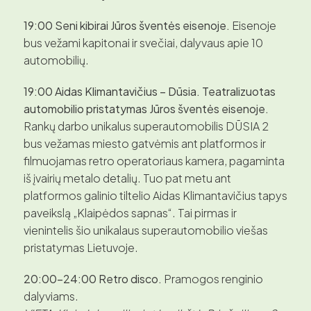
19:00 Seni kibirai Jūros šventės eisenoje.
Eisenoje
bus vežami kapitonai ir svečiai, dalyvaus apie 10
automobilių.
19:00 Aidas Klimantavičius – Dūsia. Teatralizuotas
automobilio pristatymas Jūros šventės eisenoje.
Rankų darbo unikalus superautomobilis DŪSIA 2
bus vežamas miesto gatvėmis ant platformos ir
filmuojamas retro operatoriaus kamera, pagaminta
iš įvairių metalo detalių. Tuo pat metu ant
platformos galinio tiltelio Aidas Klimantavičius tapys
paveikslą „Klaipėdos sapnas“. Tai pirmas ir
vienintelis šio unikalaus superautomobilio viešas
pristatymas Lietuvoje.
20:00–24:00 Retro disco.
Pramogos renginio
dalyviams.