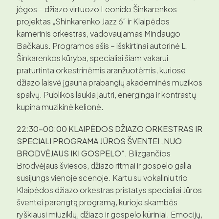
jėgos – džiazo virtuozo Leonido Šinkarenkos
projektas „Shinkarenko Jazz 6“ ir Klaipėdos
kamerinis orkestras, vadovaujamas Mindaugo
Bačkaus. Programos ašis – išskirtinai autorinė L.
Šinkarenkos kūryba, specialiai šiam vakarui
praturtinta orkestrinėmis aranžuotėmis, kuriose
džiazo laisvė įgauna prabangių akademinės muzikos
spalvų. Publikos laukia jautri, energinga ir kontrastų
kupina muzikinė kelionė.
22:30–00:00 KLAIPĖDOS DŽIAZO ORKESTRAS IR
SPECIALI PROGRAMA JŪROS ŠVENTEI „NUO
BRODVĖJAUS IKI GOSPELO“.
Blizgančios
Brodvėjaus šviesos, džiazo ritmai ir gospelo galia
susijungs vienoje scenoje. Kartu su vokaliniu trio
Klaipėdos džiazo orkestras pristatys specialiai Jūros
šventei parengtą programą, kurioje skambės
ryškiausi miuziklų, džiazo ir gospelo kūriniai. Emocijų,