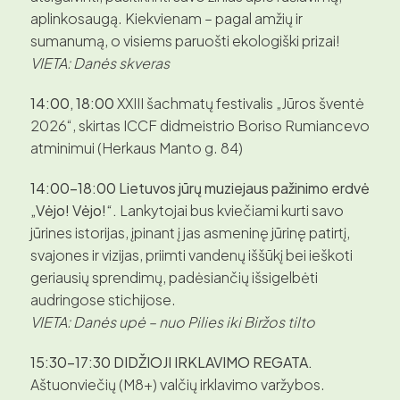
aplinkosaugą. Kiekvienam – pagal amžių ir
sumanumą, o visiems paruošti ekologiški prizai!
VIETA: Danės skveras
14:00, 18:00
XXIII šachmatų festivalis „Jūros šventė
2026“, skirtas ICCF didmeistrio Boriso Rumiancevo
atminimui (Herkaus Manto g. 84)
14:00–18:00 Lietuvos jūrų muziejaus pažinimo erdvė
„Vėjo! Vėjo!“.
Lankytojai bus kviečiami kurti savo
jūrines istorijas, įpinant į jas asmeninę jūrinę patirtį,
svajones ir vizijas, priimti vandenų iššūkį bei ieškoti
geriausių sprendimų, padėsiančių išsigelbėti
audringose stichijose.
VIETA: Danės upė – nuo Pilies iki Biržos tilto
15:30–17:30 DIDŽIOJI IRKLAVIMO REGATA.
Aštuonviečių (M8+) valčių irklavimo varžybos.