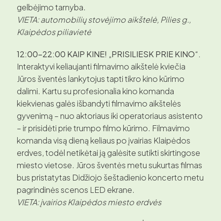
gelbėjimo tarnyba.
VIETA: automobilių stovėjimo aikštelė, Pilies g.,
Klaipėdos piliavietė
12:00–22:00 KAIP KINE! „PRISILIESK PRIE KINO“.
Interaktyvi keliaujanti filmavimo aikštelė kviečia
Jūros šventės lankytojus tapti tikro kino kūrimo
dalimi. Kartu su profesionalia kino komanda
kiekvienas galės išbandyti filmavimo aikštelės
gyvenimą – nuo aktoriaus iki operatoriaus asistento
– ir prisidėti prie trumpo filmo kūrimo. Filmavimo
komanda visą dieną keliaus po įvairias Klaipėdos
erdves, todėl netikėtai ją galėsite sutikti skirtingose
miesto vietose. Jūros šventės metu sukurtas filmas
bus pristatytas Didžiojo šeštadienio koncerto metu
pagrindinės scenos LED ekrane.
VIETA: įvairios Klaipėdos miesto erdvės