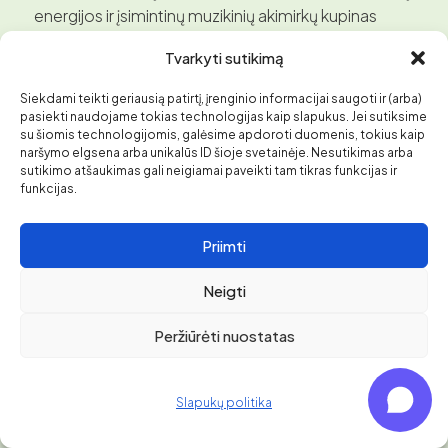
energijos ir įsimintinų muzikinių akimirkų kupinas
vakaras vainikuos šeštadienio koncertus.
Tvarkyti sutikimą
VIETA: Teatro aikštė
Siekdami teikti geriausią patirtį, įrenginio informacijai saugoti ir (arba)
21:00–22:00 DANGĖS FLOTILĖ.
„Dangės flotilė“
pasiekti naudojame tokias technologijas kaip slapukus. Jei sutiksime
2026 sujungs du istorinius polius: profesionalaus
su šiomis technologijomis, galėsime apdoroti duomenis, tokius kaip
naršymo elgsena arba unikalūs ID šioje svetainėje. Nesutikimas arba
jūrinio buriavimo gimimą ir gilią marių burvalčių
sutikimo atšaukimas gali neigiamai paveikti tam tikras funkcijas ir
tradiciją – Klaipėdos jūrinį paveldą, buriavimo
funkcijas.
tradicijas ir žmones, kuriuos vienija jūra bei vėjo
dvasia. Šių metų tradicinių ir istorinių laivų parado
Priimti
tema – buriavimas ir vėjai – atspindi žmogaus ir jūros
santykį bei vėjo galią, įkvėpusią Klaipėdos jūrinę
Neigti
istoriją. Vedėjai Edita Mildažytė ir Saulius Pilinkus.
Peržiūrėti nuostatas
21:00
Pilies tilto kėlimas
21:15
Tradicinių ir istorinių laivų parado „Dangės
Slapukų politika
flotilė“ sutiktuvės Danėje
VIETA: Danės upė – nuo Pilies iki Biržos tilto / Danės