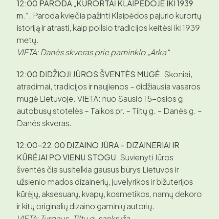
12:00 PARODA „KURORTAI KLAIPĖDOJE IKI 1939
m.“.
Paroda kviečia pažinti Klaipėdos pajūrio kurortų
istoriją ir atrasti, kaip poilsio tradicijos keitėsi iki 1939
metų.
VIETA: Danės skveras prie paminklo „Arka“
12:00 DIDŽIOJI JŪROS ŠVENTĖS MUGĖ.
Skoniai,
atradimai, tradicijos ir naujienos – didžiausia vasaros
mugė Lietuvoje. VIETA: nuo Sausio 15-osios g.
autobusų stotelės – Taikos pr. – Tiltų g. – Danės g. –
Danės skveras.
12:00–22:00 DIZAINO JŪRA – DIZAINERIAI IR
KŪRĖJAI PO VIENU STOGU.
Suvienyti Jūros
šventės čia susitelkia gausus būrys Lietuvos ir
užsienio mados dizainerių, juvelyrikos ir bižuterijos
kūrėjų, aksesuarų, kvapų, kosmetikos, namų dekoro
ir kitų originalių dizaino gaminių autorių.
VIETA: Turgaus-Tiltų g. sankryža