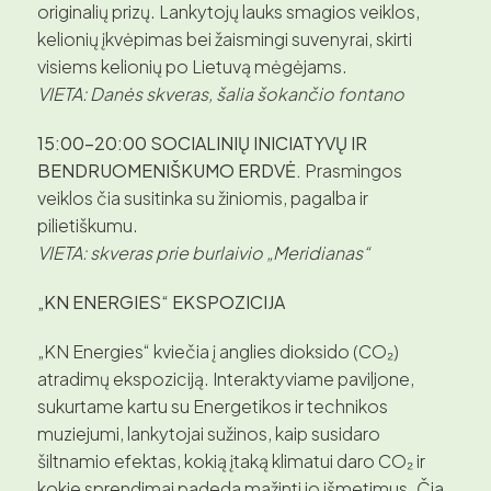
originalių prizų. Lankytojų lauks smagios veiklos,
kelionių įkvėpimas bei žaismingi suvenyrai, skirti
visiems kelionių po Lietuvą mėgėjams.
VIETA: Danės skveras, šalia šokančio fontano
15:00–20:00 SOCIALINIŲ INICIATYVŲ IR
BENDRUOMENIŠKUMO ERDVĖ.
Prasmingos
veiklos čia susitinka su žiniomis, pagalba ir
pilietiškumu.
VIETA: skveras prie burlaivio „Meridianas“
„KN ENERGIES“ EKSPOZICIJA
„KN Energies“ kviečia į anglies dioksido (CO₂)
atradimų ekspoziciją. Interaktyviame paviljone,
sukurtame kartu su Energetikos ir technikos
muziejumi, lankytojai sužinos, kaip susidaro
šiltnamio efektas, kokią įtaką klimatui daro CO₂ ir
kokie sprendimai padeda mažinti jo išmetimus. Čia