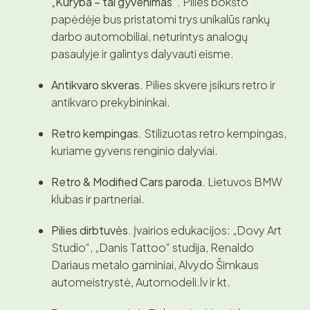
„Kūryba – tai gyvenimas“.
Pilies bokšto
papėdėje bus pristatomi trys unikalūs rankų
darbo automobiliai, neturintys analogų
pasaulyje ir galintys dalyvauti eisme.
Antikvaro skveras.
Pilies skvere įsikurs retro ir
antikvaro prekybininkai.
Retro kempingas.
Stilizuotas retro kempingas,
kuriame gyvens renginio dalyviai.
Retro & Modified Cars paroda.
Lietuvos BMW
klubas ir partneriai.
Pilies dirbtuvės.
Įvairios edukacijos: „Dovy Art
Studio“, „Danis Tattoo“ studija, Renaldo
Dariaus metalo gaminiai, Alvydo Šimkaus
automeistrystė, Automodeli.lv ir kt.