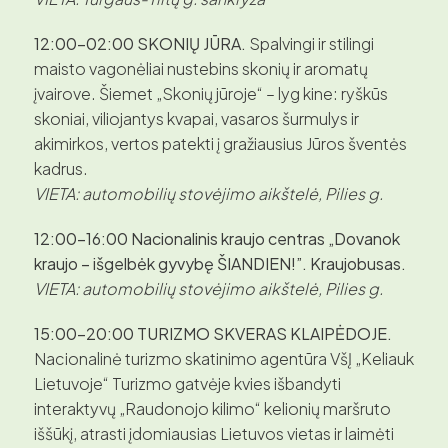
12:00–02:00 SKONIŲ JŪRA.
Spalvingi ir stilingi
maisto vagonėliai nustebins skonių ir aromatų
įvairove. Šiemet „Skonių jūroje“ – lyg kine: ryškūs
skoniai, viliojantys kvapai, vasaros šurmulys ir
akimirkos, vertos patekti į gražiausius Jūros šventės
kadrus.
VIETA: automobilių stovėjimo aikštelė, Pilies g.
12:00–16:00 Nacionalinis kraujo centras „Dovanok
kraujo – išgelbėk gyvybę ŠIANDIEN!”. Kraujobusas.
VIETA: automobilių stovėjimo aikštelė, Pilies g.
15:00–20:00 TURIZMO SKVERAS KLAIPĖDOJE.
Nacionalinė turizmo skatinimo agentūra VšĮ „Keliauk
Lietuvoje“ Turizmo gatvėje kvies išbandyti
interaktyvų „Raudonojo kilimo“ kelionių maršruto
iššūkį, atrasti įdomiausias Lietuvos vietas ir laimėti