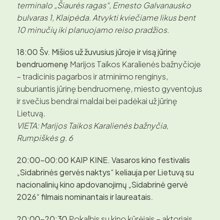
terminalo „Šiaurės ragas“, Ernesto Galvanausko
bulvaras 1, Klaipėda. Atvykti kviečiame likus bent
10 minučių iki planuojamo reiso pradžios.
18:00 Šv. Mišios už žuvusius jūroje ir visą jūrinę
bendruomenę
Marijos Taikos Karalienės bažnyčioje
– tradicinis pagarbos ir atminimo renginys,
suburiantis jūrinę bendruomenę, miesto gyventojus
ir svečius bendrai maldai bei padėkai už jūrinę
Lietuvą.
VIETA: Marijos Taikos Karalienės bažnyčia,
Rumpiškės g. 6
20:00–00:00 KAIP KINE.
Vasaros kino festivalis
„Sidabrinės gervės naktys“ keliauja per Lietuvą su
nacionalinių kino apdovanojimų „Sidabrinė gervė
2026“ filmais nominantais ir laureatais.
20:00–20:30
Pokalbis su kino kūrėjais – aktoriais,