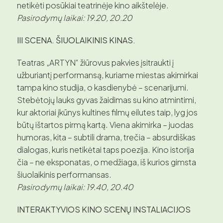
netikėti posūkiai teatrinėje kino aikštelėje.
Pasirodymų laikai: 19.20, 20.20
III SCENA. ŠIUOLAIKINIS KINAS.
Teatras „ARTYN“ žiūrovus pakvies įsitraukti į
užburiantį performansą, kuriame miestas akimirkai
tampa kino studija, o kasdienybė – scenarijumi.
Stebėtojų lauks gyvas žaidimas su kino atmintimi,
kur aktoriai įkūnys kultines filmų eilutes taip, lyg jos
būtų ištartos pirmą kartą. Viena akimirka – juodas
humoras, kita – subtili drama, trečia – absurdiškas
dialogas, kuris netikėtai taps poezija. Kino istorija
čia – ne eksponatas, o medžiaga, iš kurios gimsta
šiuolaikinis performansas.
Pasirodymų laikai: 19.40, 20.40
INTERAKTYVIOS KINO SCENŲ INSTALIACIJOS