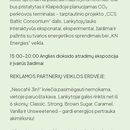
bus pristatytas ir Klaipėdoje planuojamas CO₂
perkrovos terminalas – tarptautinio projekto „CCS
Baltic Consortium“ dalis. Lankytojų lauks
interaktyvūs eksponatai, eksperimentai, žaidimai ir
pažintis su tvarios energetikos sprendimais bei „KN
Energies“ veikla.
15:00–20:00
Anglies dioksido atradimų ekspozicija
ir įvairūs žaidimai
REKLAMOS PARTNERIŲ VEIKLOS ERDVĖJE:
„Nescafé 3in1“ kviečia pasimėgauti nemokama,
vietoje paruošta kava. Lankytojai galės rinktis net iš
6 skonių: Classic, Strong, Brown Sugar, Caramel,
Vanilla ir Unsweetened – gardi energijos pertrauka
akimirksniu!