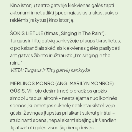
Kino istorijų teatro gatvėje kiekvienas galės tapti
aktoriumi ir net atlikti įspūdingiausius triukus, aukso
raidėmis įrašytus į kino istoriją.
ŠOKIS LIETUJE (filmas „Singing in The Rain“).
Turgaus ir Tiltų gatvių sankryžoje pliaups tikras lietus,
o po kabančiais skėčiais kiekvienas galės pasilypėti
ant gatvės žibinto ir užtraukti: „I’m singing in the
rain…“
VIETA: Turgaus ir Tiltų gatvių sankryža
MERLINOS MONRO (ANG. MARILYN MONROE)
GŪSIS.
VII-ojo dešimtmečio pradžios grožio
simboliu tapusi aktorė – neatsiejama nuo ikoninės
scenos, kuomet jos suknelę netikėtai kilsteli vėjo
gūsis. Žavingas įtupstas prilaikant suknutę ir štai –
stulbinanti scena, nepaliekanti abejingų ir šiandien.
Ją atkartoti galės visos šių dienų deivės.