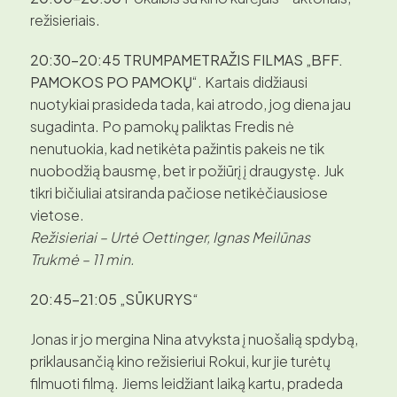
režisieriais.
20:30–20:45 TRUMPAMETRAŽIS FILMAS „BFF.
PAMOKOS PO PAMOKŲ
“. Kartais didžiausi
nuotykiai prasideda tada, kai atrodo, jog diena jau
sugadinta. Po pamokų paliktas Fredis nė
nenutuokia, kad netikėta pažintis pakeis ne tik
nuobodžią bausmę, bet ir požiūrį į draugystę. Juk
tikri bičiuliai atsiranda pačiose netikėčiausiose
vietose.
Režisieriai – Urtė Oettinger, Ignas Meilūnas
Trukmė – 11 min.
20:45–21:05
„SŪKURYS“
Jonas ir jo mergina Nina atvyksta į nuošalią spdybą,
priklausančią kino režisieriui Rokui, kur jie turėtų
filmuoti filmą. Jiems leidžiant laiką kartu, pradeda