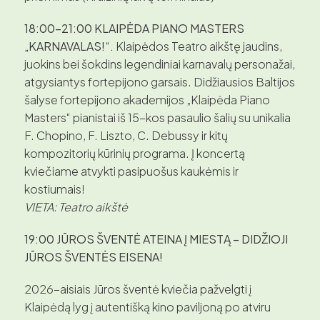
18:00–21:00 KLAIPĖDA PIANO MASTERS
„KARNAVALAS!“.
Klaipėdos Teatro aikštę jaudins,
juokins bei šokdins legendiniai karnavalų personažai,
atgysiantys fortepijono garsais. Didžiausios Baltijos
šalyse fortepijono akademijos „Klaipėda Piano
Masters“ pianistai iš 15-kos pasaulio šalių su unikalia
F. Chopino, F. Liszto, C. Debussy ir kitų
kompozitorių kūrinių programa. Į koncertą
kviečiame atvykti pasipuošus kaukėmis ir
kostiumais!
VIETA: Teatro aikštė
19:00 JŪROS ŠVENTĖ ATEINA Į MIESTĄ – DIDŽIOJI
JŪROS ŠVENTĖS EISENA!
2026-aisiais Jūros šventė kviečia pažvelgti į
Klaipėdą lyg į autentišką kino paviljoną po atviru