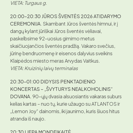
VIETA: Turgaus g.
20:00–20:30 JŪROS ŠVENTĖS 2026 ATIDARYMO
CEREMONIJA.
Skambant Jūros šventės himnui, ir į
dangų kylant jūriškai Jūros šventės vėliavai,
paskelbsime 92-uosius gimimo metus
skaičiuojančios šventės pradžią. Vakaro svečius,
jūrinę bendruomenę ir eisenos dalyvius sveikins
Klaipėdos miesto meras Arvydas Vaitkus.
VIETA: Kruizinių laivų terminalas
20:30–01:00 DIDYSIS PENKTADIENIO
KONCERTAS – „ŠVYTURYS NEALKOHOLINIS“
DOVANA.
90-ųjų dvasia alsuosiantis vakaras suburs
kelias kartas – nuo tų, kurie užaugo su ATLANTOS ir
„Lemon Joy“ dainomis, iki jaunimo, kuris šiuos hitus
atranda iš naujo.
20:30
LIEPA MONDEIKAITĖ