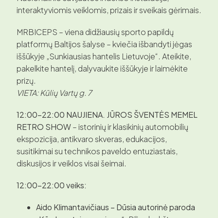
interaktyviomis veiklomis, prizais ir sveikais gėrimais.
MRBICEPS – viena didžiausių sporto papildų
platformų Baltijos šalyse – kviečia išbandyti jėgas
iššūkyje „Sunkiausias hantelis Lietuvoje“. Ateikite,
pakelkite hantelį, dalyvaukite iššūkyje ir laimėkite
prizų.
VIETA: Kūlių Vartų g. 7
12:00–22:00 NAUJIENA. JŪROS ŠVENTĖS MEMEL
RETRO SHOW
– istorinių ir klasikinių automobilių
ekspozicija, antikvaro skveras, edukacijos,
susitikimai su technikos paveldo entuziastais,
diskusijos ir veiklos visai šeimai.
12:00–22:00 veiks:
Aido Klimantavičiaus – Dūsia autorinė paroda