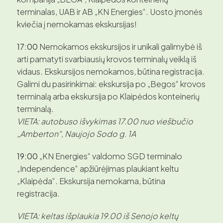
terminalas, UAB ir AB „KN Energies“. Uosto įmonės
kviečia į nemokamas ekskursijas!
17:00
Nemokamos ekskursijos ir unikali galimybė iš
arti pamatyti svarbiausių krovos terminalų veiklą iš
vidaus. Ekskursijos nemokamos, būtina registracija.
Galimi du pasirinkimai: ekskursija po „Begos“ krovos
terminalą arba ekskursija po Klaipėdos konteinerių
terminalą.
VIETA: autobuso išvykimas 17.00 nuo viešbučio
„Amberton“, Naujojo Sodo g. 1A
19:00
„KN Energies“ valdomo SGD terminalo
„Independence“ apžiūrėjimas plaukiant keltu
„Klaipėda“. Ekskursija nemokama, būtina
registracija.
VIETA: keltas išplaukia 19.00 iš Senojo keltų