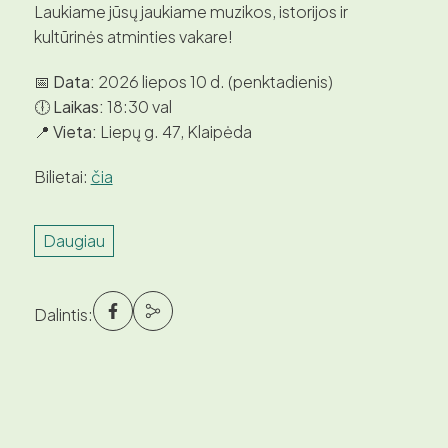
Laukiame jūsų jaukiame muzikos, istorijos ir
kultūrinės atminties vakare!
📅
Data:
2026 liepos 10 d. (penktadienis)
🕕
Laikas:
18:30 val
📍
Vieta:
Liepų g. 47, Klaipėda
Bilietai:
čia
Daugiau
Dalintis: