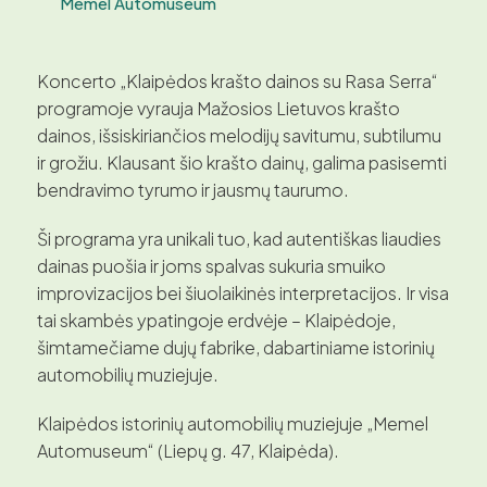
Memel Automuseum
Koncerto „Klaipėdos krašto dainos su Rasa Serra“
programoje vyrauja Mažosios Lietuvos krašto
dainos, išsiskiriančios melodijų savitumu, subtilumu
ir grožiu. Klausant šio krašto dainų, galima pasisemti
bendravimo tyrumo ir jausmų taurumo.
Ši programa yra unikali tuo, kad autentiškas liaudies
dainas puošia ir joms spalvas sukuria smuiko
improvizacijos bei šiuolaikinės interpretacijos. Ir visa
tai skambės ypatingoje erdvėje – Klaipėdoje,
šimtamečiame dujų fabrike, dabartiniame istorinių
automobilių muziejuje.
Klaipėdos istorinių automobilių muziejuje „Memel
Automuseum“ (Liepų g. 47, Klaipėda).