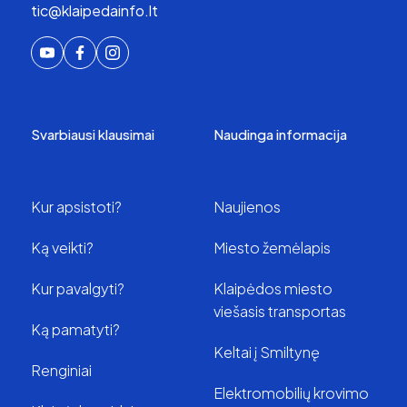
tic@klaipedainfo.lt
Svarbiausi klausimai
Naudinga informacija
Kur apsistoti?
Naujienos
Ką veikti?
Miesto žemėlapis
Kur pavalgyti?
Klaipėdos miesto
viešasis transportas
Ką pamatyti?
Keltai į Smiltynę
Renginiai
Elektromobilių krovimo