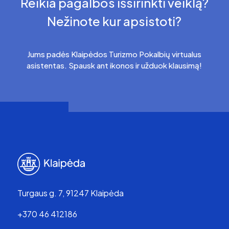
Reikia pagalbos išsirinkti veiklą?
Nežinote kur apsistoti?
Jums padės Klaipėdos Turizmo Pokalbių virtualus
asistentas. Spausk ant ikonos ir užduok klausimą!
Turgaus g. 7, 91247 Klaipėda
+370 46 412186