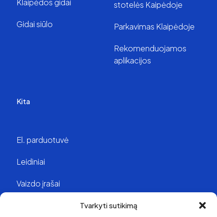
Klaipėdos gidai
stotelės Kaipėdoje
Gidai siūlo
Parkavimas Klaipėdoje
Rekomenduojamos
aplikacijos
Kita
El. parduotuvė
Leidiniai
Vaizdo įrašai
Struktūra ir kontaktai
Tvarkyti sutikimą