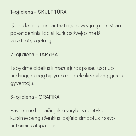
1-oji diena – SKULPTŪRA
Iš modelino gims fantastinės žuvys, jūrų monstrai ir
povandeniniai lobiai, kuriuos žvejosime iš
vaizduotės gelmių.
2-oji diena – TAPYBA
Tapysime didelius ir mažus jūros pasaulius: nuo
audringų bangų tapymo mentele iki spalvingų jūros
gyventojų.
3-oji diena – GRAFIKA
Paversime linoraižinį tikru kūrybos nuotykiu –
kursime bangų ženklus, pajūrio simbolius ir savo
autorinius atspaudus.