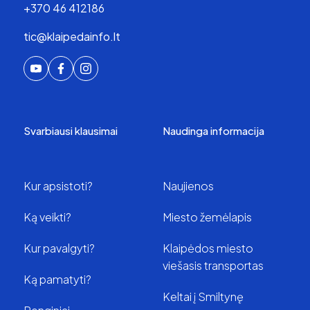
+370 46 412186
tic@klaipedainfo.lt
Svarbiausi klausimai
Naudinga informacija
Kur apsistoti?
Naujienos
Ką veikti?
Miesto žemėlapis
Kur pavalgyti?
Klaipėdos miesto
viešasis transportas
Ką pamatyti?
Keltai į Smiltynę