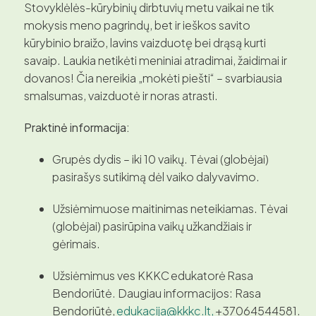
Stovyklėlės-kūrybinių dirbtuvių metu vaikai ne tik
mokysis meno pagrindų, bet ir ieškos savito
kūrybinio braižo, lavins vaizduotę bei drąsą kurti
savaip. Laukia netikėti meniniai atradimai, žaidimai ir
dovanos! Čia nereikia „mokėti piešti“ – svarbiausia
smalsumas, vaizduotė ir noras atrasti.
Praktinė informacija:
Grupės dydis – iki 10 vaikų. Tėvai (globėjai)
pasirašys sutikimą dėl vaiko dalyvavimo.
Užsiėmimuose maitinimas neteikiamas. Tėvai
(globėjai) pasirūpina vaikų užkandžiais ir
gėrimais.
Užsiėmimus ves KKKC edukatorė Rasa
Bendoriūtė. Daugiau informacijos: Rasa
Bendoriūtė,
edukacija@kkkc.lt,
+37064544581.