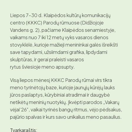
Liepos 7–30 d. Klaipėdos kultūrų komunikacijų
centro (KKKC) Parodų rūmuose (Didžiojoje
Vandens g. 2), pačiame Klaipėdos senamiestyje,
vaikams nuo 7 iki 12 metų vyks vasaros dienos
stovyklėlė, kurioje mažieji menininkai galės išreikšti
save tapydami, užsiimdami grafika, lipdydami
skulptūras, ir gerai praleisti vasaros
rytus šviesioje meno apsupty.
Visą liepos mėnesį KKKC Parodų rūmai virs tikra
meno tyrinėtojų baze, kurioje jaunųjų kūrėjų lauks
jūros paslaptys, kūrybiniai atradimai ir daugybė
netikėtų meninių nuotykių. Įkvėpti parodos „Vakarų
vėjai‘26“, vaikai tyrinės bangų ritmus, vėjo pėdsakus,
pajūrio spalvas ir kurs savo unikalius meno pasaulius.
Tvarkaraštis: