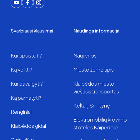
Svarbiausi klausimai
Naudinga informacija
Kur apsistoti?
Naujienos
Ką veikti?
Miesto žemėlapis
Kur pavalgyti?
Klaipėdos miesto
viešasis transportas
Ką pamatyti?
Keltai į Smiltynę
Renginiai
Elektromobilių krovimo
Klaipėdos gidai
stotelės Kaipėdoje
Gidai siūlo