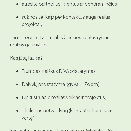
atrasite partnerius, klientus ar bendraminčius,
sužinosite, kaip per kontaktus auga realūs
projektai,
Tai ne teorija. Tai – realūs žmonės, realūs ryšiai ir
realios galimybės.
Kas jūsų laukia?
Trumpas ir aiškus DiVA pristatymas,
Dalyvių prisistatymai (gyvai + Zoom),
Diskusija apie realias veiklas ir projektus,
Tikslingas networking (kontaktai, kurie kuria
vertę).
Nesvarbu, kur esate – Lietuvoje ar užsienyje – čia