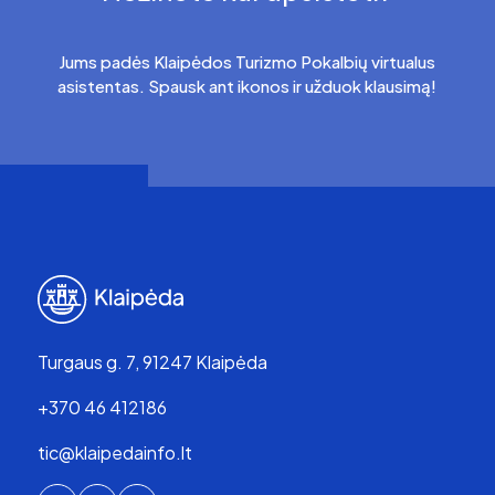
Jums padės Klaipėdos Turizmo Pokalbių virtualus
asistentas. Spausk ant ikonos ir užduok klausimą!
Turgaus g. 7, 91247 Klaipėda
+370 46 412186
tic@klaipedainfo.lt