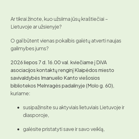
Ar tikrai žinote, kuo užsiima jūsų kraštiečiai –
Lietuvoje ar užsienyje?
O gal būtent vienas pokalbis galėtų atverti naujas
galimybes jums?
2026 liepos 7 d. 16.00 val. kviečiame į DiVA
asociacijos kontaktų renginį Klaip
ėdos miesto
savivaldybės Imanuelio Kanto viešosios
bibliotekos
Melnrag
ės
padalinyje (Molo g. 60)
,
kuriame:
susipažinsite su aktyviais lietuviais Lietuvoje ir
diasporoje,
galėsite pristatyti save ir savo veiklą,