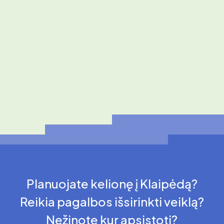
Planuojate kelionę į Klaipėdą?
Reikia pagalbos išsirinkti veiklą?
Nežinote kur apsistoti?