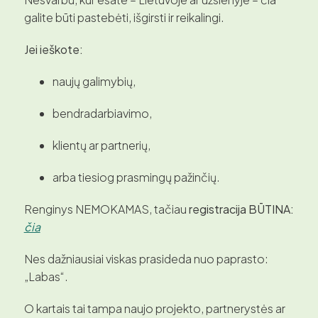
galite būti pastebėti, išgirsti ir reikalingi.
Jei ieškote:
naujų galimybių,
bendradarbiavimo,
klientų ar partnerių,
arba tiesiog prasmingų pažinčių.
Renginys NEMOKAMAS, tačiau
registracija BŪTINA:
čia
Nes dažniausiai viskas prasideda nuo paprasto:
„Labas“.
O kartais tai tampa naujo projekto, partnerystės ar