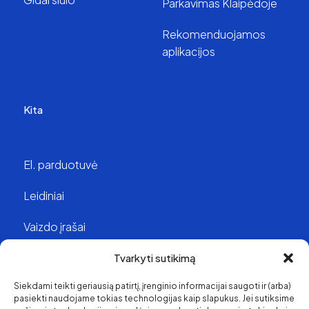
Parkavimas Klaipėdoje
Rekomenduojamos
aplikacijos
Kita
El. parduotuvė
Leidiniai
Vaizdo įrašai
Struktūra ir kontaktai
Tvarkyti sutikimą
Siekdami teikti geriausią patirtį, įrenginio informacijai saugoti ir (arba)
Apie mus
pasiekti naudojame tokias technologijas kaip slapukus. Jei sutiksime