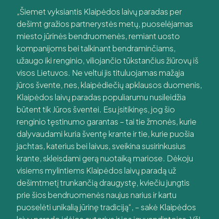
„Šiemet vyksiantis Klaipėdos laivų paradas per
dešimt gražios partnerystės metų, puoselėjamas
miesto jūrinės bendruomenės, remiant uosto
kompanijoms bei talkinant bendraminčiams,
užaugo iki renginio, viliojančio tūkstančius žiūrovų iš
visos Lietuvos. Ne veltui jis tituluojamas mažąja
jūros švente, nes, klaipėdiečių apklausos duomenis,
Klaipėdos laivų paradas populiarumu nusileidžia
būtent tik Jūros šventei. Esu įsitikinęs, jog šio
renginio tęstinumo garantas – tai tie žmonės, kurie
dalyvaudami kuria šventę krante ir tie, kurie puošia
jachtas, katerius bei laivus, sveikina susirinkusius
krante, skleisdami gerą nuotaiką mariose. Dėkoju
visiems mylintiems Klaipėdos laivų paradą už
dešimtmetį trunkančią draugystę, kviečiu jungtis
prie šios bendruomenės naujus narius ir kartu
puoselėti unikalią jūrinę tradiciją“, – sakė Klaipėdos