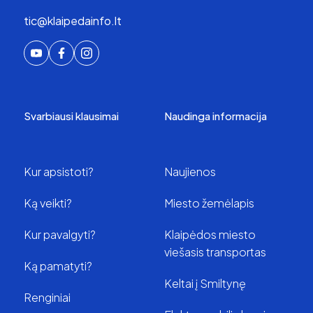
tic@klaipedainfo.lt
Svarbiausi klausimai
Naudinga informacija
Kur apsistoti?
Naujienos
Ką veikti?
Miesto žemėlapis
Kur pavalgyti?
Klaipėdos miesto
viešasis transportas
Ką pamatyti?
Keltai į Smiltynę
Renginiai