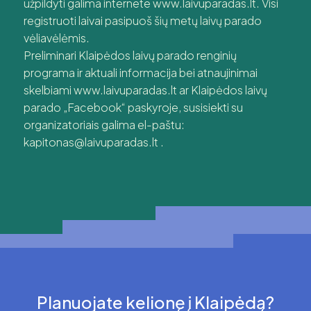
užpildyti galima internete www.laivuparadas.lt. Visi
registruoti laivai pasipuoš šių metų laivų parado
vėliavėlėmis.
Preliminari Klaipėdos laivų parado renginių
programa ir aktuali informacija bei atnaujinimai
skelbiami www.laivuparadas.lt ar Klaipėdos laivų
parado „Facebook“ paskyroje, susisiekti su
organizatoriais galima el-paštu:
kapitonas@laivuparadas.lt .
Planuojate kelionę į Klaipėdą?