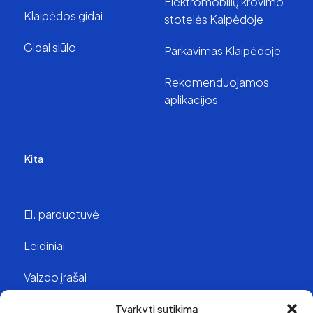
Elektromobilių krovimo
Klaipėdos gidai
stotelės Kaipėdoje
Gidai siūlo
Parkavimas Klaipėdoje
Rekomenduojamos
aplikacijos
Kita
El. parduotuvė
Leidiniai
Vaizdo įrašai
Struktūra ir kontaktai
Tvarkyti sutikimą