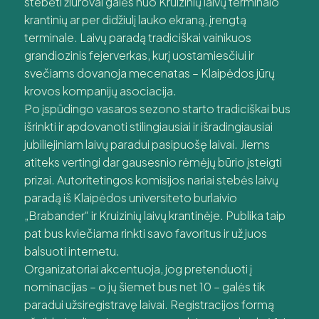
stebėti žiūrovai galės nuo Kruizinių laivų terminalo
krantinių ar per didžiulį lauko ekraną, įrengtą
terminale. Laivų paradą tradiciškai vainikuos
grandiozinis fejerverkas, kurį uostamiesčiui ir
svečiams dovanoja mecenatas – Klaipėdos jūrų
krovos kompanijų asociacija.
Po įspūdingo vasaros sezono starto tradiciškai bus
išrinkti ir apdovanoti stilingiausiai ir išradingiausiai
jubiliejiniam laivų paradui pasipuošę laivai. Jiems
atiteks vertingi dar gausesnio rėmėjų būrio įsteigti
prizai. Autoritetingos komisijos nariai stebės laivų
paradą iš Klaipėdos universiteto burlaivio
„Brabander“ ir Kruizinių laivų krantinėje. Publika taip
pat bus kviečiama rinkti savo favoritus ir už juos
balsuoti internetu.
Organizatoriai akcentuoja, jog pretenduoti į
nominacijas – o jų šiemet bus net 10 – galės tik
paradui užsiregistravę laivai. Registracijos formą