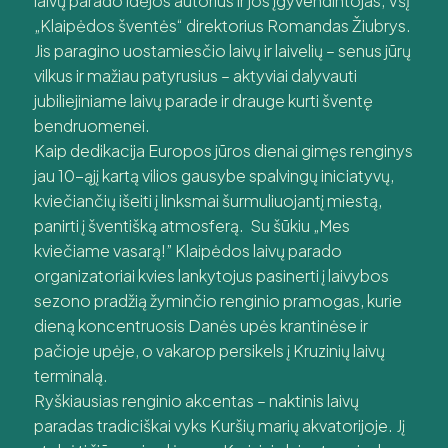
laivų parado idėjos autorius ir jos įgyvendintojas, VšĮ
„Klaipėdos šventės“ direktorius Romandas Žiubrys.
Jis paragino uostamiesčio laivų ir laivelių – senus jūrų
vilkus ir mažiau patyrusius – aktyviai dalyvauti
jubiliejiniame laivų parade ir drauge kurti šventę
bendruomenei.
Kaip dedikacija Europos jūros dienai gimęs renginys
jau 10-ąjį kartą vilios gausybe spalvingų iniciatyvų,
kviečiančių išeiti į linksmai šurmuliuojantį miestą,
panirti į šventišką atmosferą. Su šūkiu „Mes
kviečiame vasarą!” Klaipėdos laivų parado
organizatoriai kvies lankytojus pasinerti į laivybos
sezono pradžią žyminčio renginio pramogas, kurie
dieną koncentruosis Danės upės krantinėse ir
pačioje upėje, o vakarop persikels į Kruzinių laivų
terminalą.
Ryškiausias renginio akcentas – naktinis laivų
paradas tradiciškai vyks Kuršių marių akvatorijoje. Jį