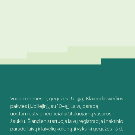
Vos po mėnesio, gegužės 18-ąją, Klaipėda svečius
pakvies į jubiliejinį, jau 10-ąjį Laivų paradą,
uostamiestyje neoficialiai tituluojamą vasaros
šaukliu. Šiandien startuoja laivų registracija į naktinio
parado laivų ir laivelių koloną, ji vyks iki gegužės 13 d.