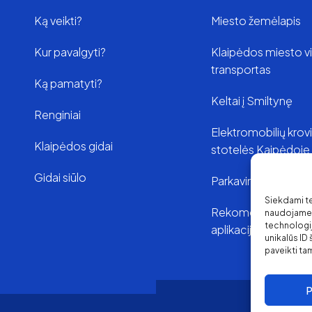
Ką veikti?
Miesto žemėlapis
Kur pavalgyti?
Klaipėdos miesto v
transportas
Ką pamatyti?
Keltai į Smiltynę
Renginiai
Elektromobilių kro
Klaipėdos gidai
stotelės Kaipėdoje
Gidai siūlo
Parkavimas Klaipėd
Siekdami tei
Rekomenduojamo
naudojame t
technologi
aplikacijos
unikalūs ID
paveikti tam
P