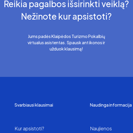
Reikia pagalbos išsirinkti veiklą?
Nežinote kur apsistoti?
Jums padės Klaipėdos Turizmo Pokalbių
virtualus asistentas. Spausk ant ikonos ir
užduok klausimą!
Svarbiausi klausimai
Naudinga informacija
Kur apsistoti?
Naujienos