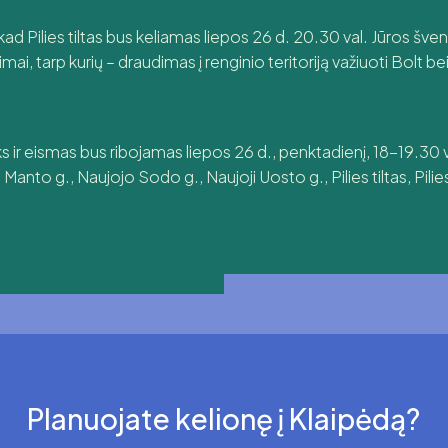
ad Pilies tiltas bus keliamas liepos 26 d. 20.30 val. Jūros šv
, tarp kurių – draudimas į renginio teritoriją važiuoti Bolt be
s ir eismas bus ribojamas liepos 26 d., penktadienį, 18-19.30 v
anto g., Naujojo Sodo g., Naujoji Uosto g., Pilies tiltas, Pilies g
Planuojate kelionę į Klaipėdą?