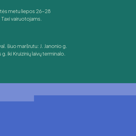
entės metu liepos 26-28
i Taxi vairuotojams.
al. šiuo maršrutu: J. Janonio g.
. iki Kruizinių laivų terminalo.