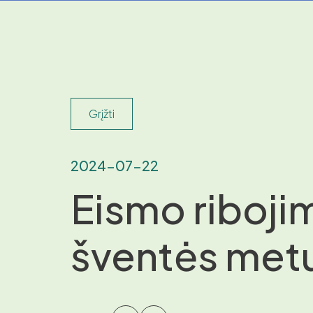
Grįžti
2024-07-22
Eismo ribojim
šventės met