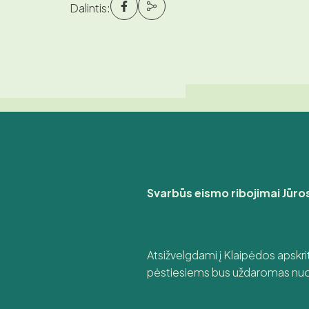
Dalintis:
Svarbūs eismo ribojimai
Jūro
Atsižvelgdami į Klaipėdos apskrit
pėstiesiems bus uždaromas nuo 21