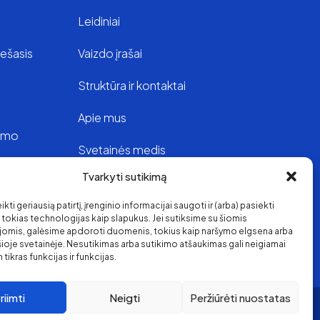
Leidiniai
iešasis
Vaizdo įrašai
Struktūra ir kontaktai
Apie mus
vimo
Svetainės medis
Tvarkyti sutikimą
oje
kti geriausią patirtį, įrenginio informacijai saugoti ir (arba) pasiekti
s
okias technologijas kaip slapukus. Jei sutiksime su šiomis
jomis, galėsime apdoroti duomenis, tokius kaip naršymo elgsena arba
 šioje svetainėje. Nesutikimas arba sutikimo atšaukimas gali neigiamai
 tikras funkcijas ir funkcijas.
riimti
Neigti
Peržiūrėti nuostatas