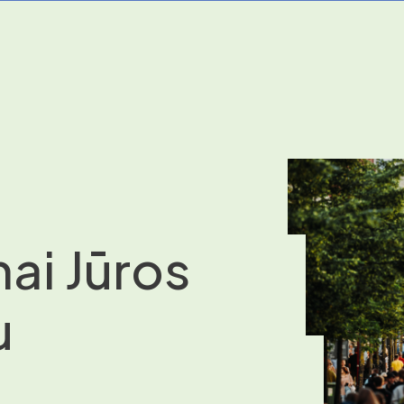
ai Jūros
u