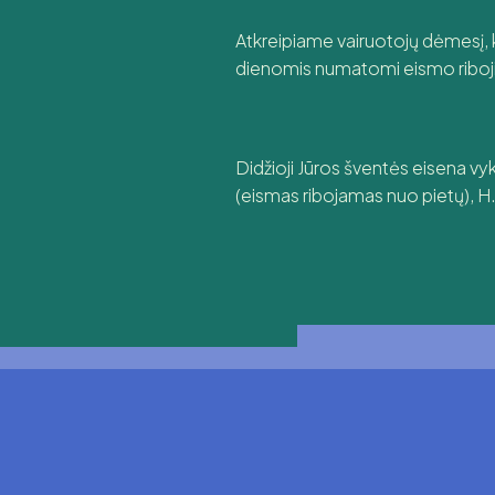
Atkreipiame vairuotojų dėmesį, k
dienomis numatomi eismo ribojimai
Didžioji Jūros šventės eisena vyk
(eismas ribojamas nuo pietų), H. M