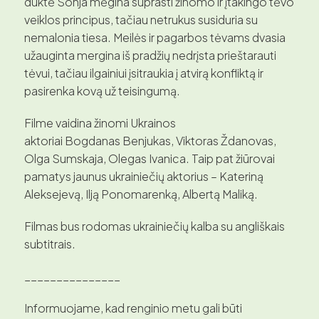
duktė Sonja mėgina suprasti žinomo ir įtakingo tėvo
veiklos principus, tačiau netrukus susiduria su
nemalonia tiesa. Meilės ir pagarbos tėvams dvasia
užauginta mergina iš pradžių nedrįsta prieštarauti
tėvui, tačiau ilgainiui įsitraukia į atvirą konfliktą ir
pasirenka kovą už teisingumą.
Filme vaidina žinomi Ukrainos
aktoriai Bogdanas Benjukas, Viktoras Ždanovas,
Olga Sumskaja, Olegas Ivanica. Taip pat žiūrovai
pamatys jaunus ukrainiečių aktorius – Kateriną
Aleksejevą, Ilją Ponomarenką, Albertą Maliką.
Filmas bus rodomas ukrainiečių kalba su angliškais
subtitrais.
_______________
Informuojame, kad renginio metu gali būti