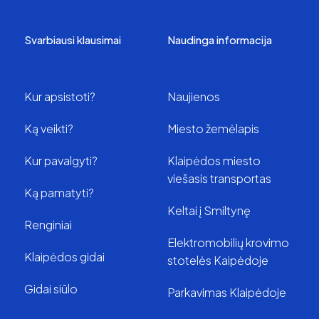
Svarbiausi klausimai
Naudinga informacija
Kur apsistoti?
Naujienos
Ką veikti?
Miesto žemėlapis
Kur pavalgyti?
Klaipėdos miesto
viešasis transportas
Ką pamatyti?
Keltai į Smiltynę
Renginiai
Elektromobilių krovimo
Klaipėdos gidai
stotelės Kaipėdoje
Gidai siūlo
Parkavimas Klaipėdoje