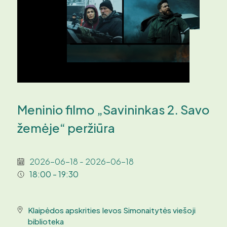
Meninio filmo „Savininkas 2. Savo
žemėje“ peržiūra
2026-06-18 - 2026-06-18
18:00 - 19:30
Klaipėdos apskrities Ievos Simonaitytės viešoji
biblioteka