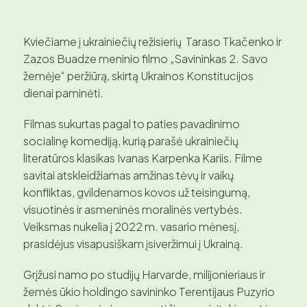
Kviečiame į ukrainiečių režisierių Taraso Tkačenko ir
Zazos Buadze meninio filmo „Savininkas 2. Savo
žemėje“ peržiūrą, skirtą Ukrainos Konstitucijos
dienai paminėti.
Filmas sukurtas pagal to paties pavadinimo
socialinę komediją, kurią parašė ukrainiečių
literatūros klasikas Ivanas Karpenka Kariis. Filme
savitai atskleidžiamas amžinas tėvų ir vaikų
konfliktas, gvildenamos kovos už teisingumą,
visuotinės ir asmeninės moralinės vertybės.
Veiksmas nukelia į 2022 m. vasario mėnesį,
prasidėjus visapusiškam įsiveržimui į Ukrainą.
Grįžusi namo po studijų Harvarde, milijonieriaus ir
žemės ūkio holdingo savininko Terentijaus Puzyrio