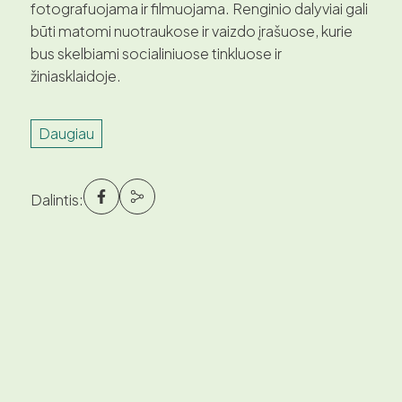
fotografuojama ir filmuojama. Renginio dalyviai gali
būti matomi nuotraukose ir vaizdo įrašuose, kurie
bus skelbiami socialiniuose tinkluose ir
žiniasklaidoje.
Daugiau
Dalintis: