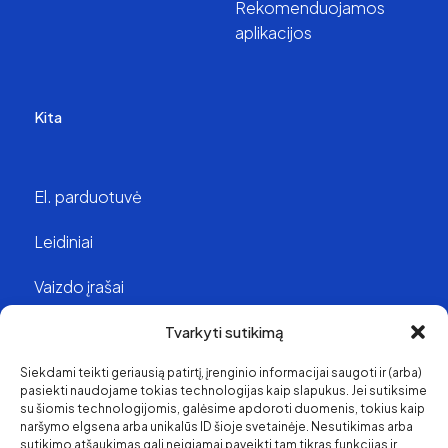
Rekomenduojamos
aplikacijos
Kita
El. parduotuvė
Leidiniai
Vaizdo įrašai
Struktūra ir kontaktai
Tvarkyti sutikimą
Siekdami teikti geriausią patirtį, įrenginio informacijai saugoti ir (arba)
Apie mus
pasiekti naudojame tokias technologijas kaip slapukus. Jei sutiksime
su šiomis technologijomis, galėsime apdoroti duomenis, tokius kaip
Svetainės medis
naršymo elgsena arba unikalūs ID šioje svetainėje. Nesutikimas arba
sutikimo atšaukimas gali neigiamai paveikti tam tikras funkcijas ir