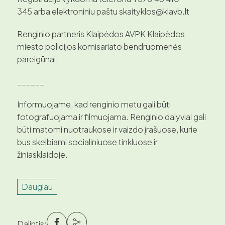
345 arba elektroniniu paštu skaityklos@klavb.lt
Renginio partneris Klaipėdos AVPK Klaipėdos
miesto policijos komisariato bendruomenės
pareigūnai.
______
Informuojame, kad renginio metu gali būti
fotografuojama ir filmuojama. Renginio dalyviai gali
būti matomi nuotraukose ir vaizdo įrašuose, kurie
bus skelbiami socialiniuose tinkluose ir
žiniasklaidoje.
Daugiau
Dalintis: