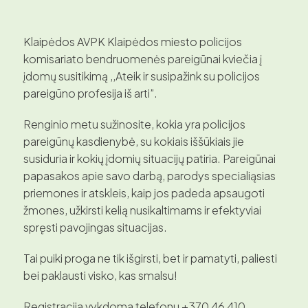
Klaipėdos AVPK Klaipėdos miesto policijos
komisariato bendruomenės pareigūnai kviečia į
įdomų susitikimą ,,Ateik ir susipažink su policijos
pareigūno profesija iš arti”.
Renginio metu sužinosite, kokia yra policijos
pareigūnų kasdienybė, su kokiais iššūkiais jie
susiduria ir kokių įdomių situacijų patiria. Pareigūnai
papasakos apie savo darbą, parodys specialiąsias
priemones ir atskleis, kaip jos padeda apsaugoti
žmones, užkirsti kelią nusikaltimams ir efektyviai
spręsti pavojingas situacijas.
Tai puiki proga ne tik išgirsti, bet ir pamatyti, paliesti
bei paklausti visko, kas smalsu!
Registracija vykdoma telefonu +370 46 410