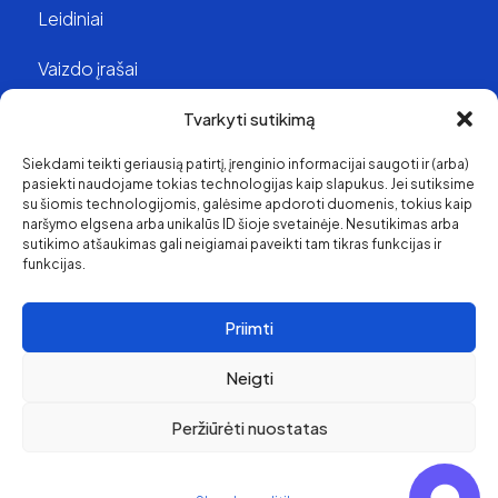
Leidiniai
Vaizdo įrašai
Struktūra ir kontaktai
Tvarkyti sutikimą
Siekdami teikti geriausią patirtį, įrenginio informacijai saugoti ir (arba)
Apie mus
pasiekti naudojame tokias technologijas kaip slapukus. Jei sutiksime
su šiomis technologijomis, galėsime apdoroti duomenis, tokius kaip
Svetainės medis
naršymo elgsena arba unikalūs ID šioje svetainėje. Nesutikimas arba
sutikimo atšaukimas gali neigiamai paveikti tam tikras funkcijas ir
funkcijas.
Priimti
Neigti
Peržiūrėti nuostatas
Pirkimo ir grąžinimo
politika