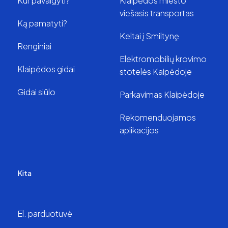
Kur pavalgyti?
Klaipėdos miesto
viešasis transportas
Ką pamatyti?
Keltai į Smiltynę
Renginiai
Elektromobilių krovimo
Klaipėdos gidai
stotelės Kaipėdoje
Gidai siūlo
Parkavimas Klaipėdoje
Rekomenduojamos
aplikacijos
Kita
El. parduotuvė