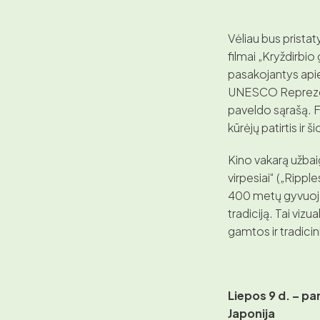
Vėliau bus prista
filmai „Kryždirbio
pasakojantys apie 
UNESCO Reprezent
paveldo sąrašą. Fi
kūrėjų patirtis ir 
Kino vakarą užba
virpesiai“ („Rippl
400 metų gyvuoja
tradiciją. Tai vizu
gamtos ir tradicin
Liepos 9 d. – pa
Japonija