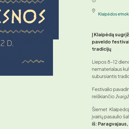
Klaipėdos etnok
Į Klaipėdą sugrį
paveldo festiva
tradicijų
Liepos 8–12 dieno
nematerialaus kul
subursiantis tradi
Festivalio pavadi
reiškiančio
žvaig
Šiemet Klaipėdoje 
įvairių pasaulio ša
iš: Paragvajaus,