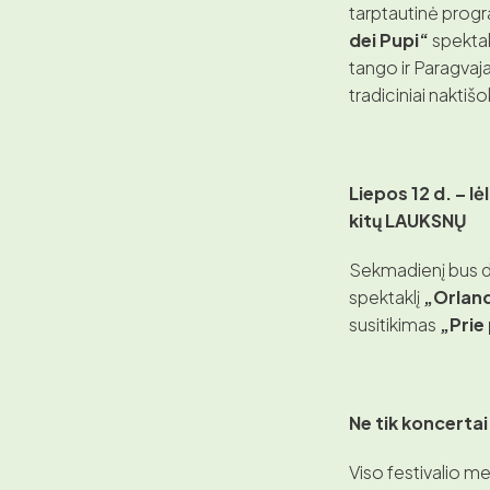
tarptautinė progra
dei Pupi“
spektak
tango ir Paragvaja
tradiciniai naktiš
Liepos 12 d. – lė
kitų LAUKSNŲ
Sekmadienį bus dar
spektaklį
„Orlan
susitikimas
„Prie 
Ne tik koncertai
Viso festivalio m