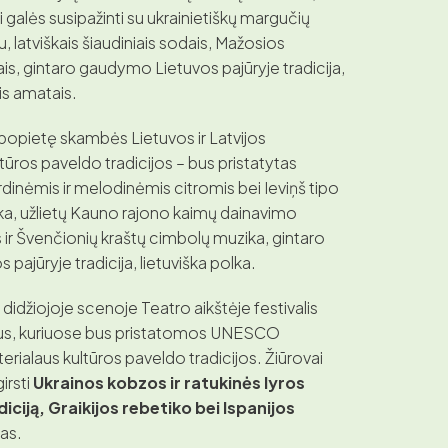
 galės susipažinti su ukrainietiškų margučių
latviškais šiaudiniais sodais, Mažosios
s, gintaro gaudymo Lietuvos pajūryje tradicija,
ais amatais.
 popietę skambės
Lietuvos ir Latvijos
tūros paveldo tradicijos – bus pristatytas
inėmis ir melodinėmis citromis bei Ieviņš tipo
ka, užlietų Kauno rajono kaimų dainavimo
os ir Švenčionių kraštų cimbolų muzika, gintaro
ajūryje tradicija, lietuviška polka.
 didžiojoje scenoje Teatro aikštėje festivalis
tus, kuriuose bus pristatomos UNESCO
alaus kultūros paveldo tradicijos. Žiūrovai
irsti
Ukrainos kobzos ir ratukinės lyros
ciją, Graikijos rebetiko bei Ispanijos
jas.