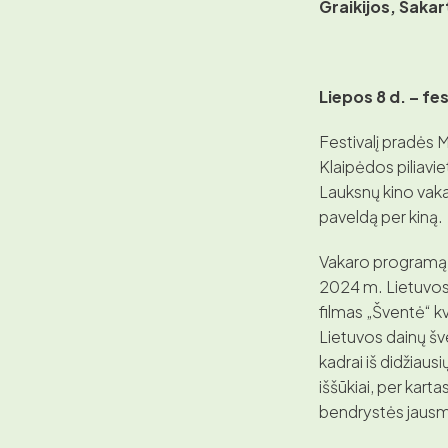
Graikijos, Sakar
Liepos 8 d. – fe
Festivalį pradės 
Klaipėdos piliavie
Lauksnų kino vakar
paveldą per kiną.
Vakaro programą 
2024 m. Lietuvos
filmas „Šventė“ kv
Lietuvos dainų šv
kadrai iš didžiaus
iššūkiai, per kart
bendrystės jaus