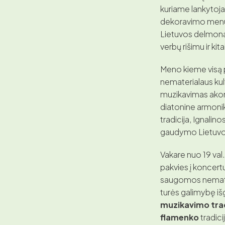
kuriame lankytojai
dekoravimo menu, 
Lietuvos delmonai
verbų rišimu ir kit
Meno kieme visą
nematerialaus kul
muzikavimas akord
diatonine armoni
tradicija, Ignalin
gaudymo Lietuvos p
Vakare nuo 19 val.
pakvies į koncer
saugomos nemateri
turės galimybę išg
muzikavimo tradi
flamenko
tradici