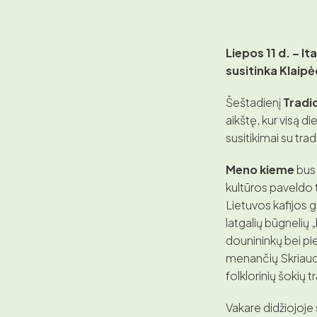
Liepos 11 d. – It
susitinka Klaip
Šeštadienį
Tradi
aikštę, kur visą 
susitikimai su tra
Meno kieme
bus 
kultūros paveldo 
Lietuvos kafijos g
latgalių būgnelių
dounininkų bei pie
menančių Skriaudž
folklorinių šokių tr
Vakare didžiojoje