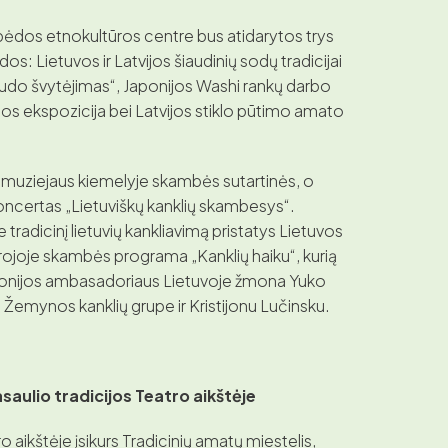
pėdos etnokultūros centre bus atidarytos trys
os: Lietuvos ir Latvijos šiaudinių sodų tradicijai
audo švytėjimas“, Japonijos Washi rankų darbo
ijos ekspozicija bei Latvijos stiklo pūtimo amato
 muziejaus kiemelyje skambės sutartinės, o
oncertas „Lietuviškų kanklių skambesys“.
e tradicinį lietuvių kankliavimą pristatys Lietuvos
ntrojoje skambės programa „Kanklių haiku“, kurią
aponijos ambasadoriaus Lietuvoje žmona Yuko
 Žemynos kanklių grupe ir Kristijonu Lučinsku.
asaulio tradicijos Teatro aikštėje
 aikštėje įsikurs Tradicinių amatų miestelis,