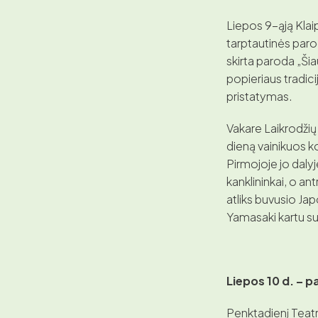
Liepos 9-ąją Klai
tarptautinės parod
skirta paroda „Ši
popieriaus tradic
pristatymas.
Vakare Laikrodžių
dieną vainikuos k
Pirmojoje jo dalyj
kanklininkai, o a
atliks buvusio J
Yamasaki kartu su
Liepos 10 d. – p
Penktadienį Teatro