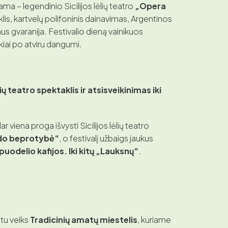
ma – legendinio Sicilijos lėlių teatro
„Opera
lis, kartvelų polifoninis dainavimas, Argentinos
us gvaranija. Festivalio dieną vainikuos
okiai po atviru dangumi.
lių teatro spektaklis ir atsisveikinimas iki
 viena proga išvysti Sicilijos lėlių teatro
do beprotybė“
, o festivalį užbaigs jaukus
puodelio kafijos. Iki kitų „Lauksnų“
.
etu veiks
Tradicinių amatų miestelis
, kuriame