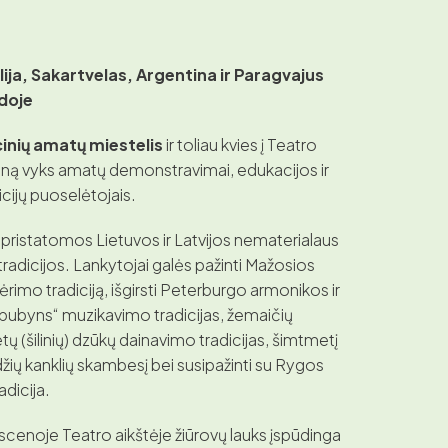
alija, Sakartvelas, Argentina ir Paragvajus
ėdoje
cinių amatų miestelis
ir toliau kvies į Teatro
dieną vyks amatų demonstravimai, edukacijos ir
dicijų puoselėtojais.
pristatomos Lietuvos ir Latvijos nematerialaus
tradicijos. Lankytojai galės pažinti Mažosios
ėrimo tradiciją, išgirsti Peterburgo armonikos ir
 „bubyns“ muzikavimo tradicijas, žemaičių
tų (šilinių) dzūkų dainavimo tradicijas, šimtmetį
ių kanklių skambesį bei susipažinti su Rygos
adicija.
 scenoje Teatro aikštėje žiūrovų lauks įspūdinga