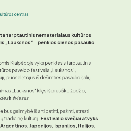
ultūros centras
žta tarptautinis nematerialaus kultūros
lis „Lauksnos“ – penkios dienos pasaulio
mis Klaipėdoje vyks penktasis tarptautinis
tūros paveldo festivalis „Lauksnos“,
cijų puoselėtojus iš dešimties pasaulio šalių.
nimas „Lauksnos“ kilęs iš prūsiško žodžio,
ždes
ir
šviesas
bus galimybė iš arti patirti, pažinti, atrasti
lių tradicinę kultūrą.
Festivalio svečiai atvyks
 Argentinos, Japonijos, Ispanijos, Italijos,