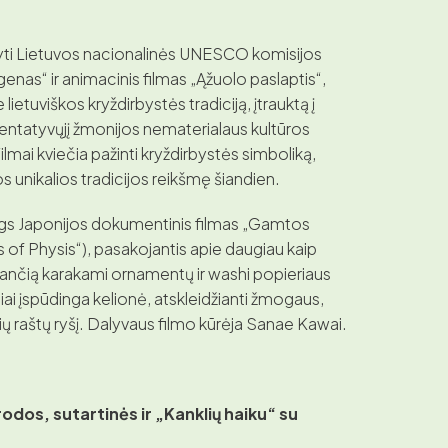
tyti Lietuvos nacionalinės UNESCO komisijos
 genas“ ir animacinis filmas „Ąžuolo paslaptis“,
lietuviškos kryždirbystės tradiciją, įtrauktą į
atyvųjį žmonijos nematerialaus kultūros
lmai kviečia pažinti kryždirbystės simboliką,
šios unikalios tradicijos reikšmę šiandien.
igs Japonijos dokumentinis filmas „Gamtos
es of Physis“), pasakojantis apie daugiau kaip
nčią karakami ornamentų ir washi popieriaus
aliai įspūdinga kelionė, atskleidžianti žmogaus,
ių raštų ryšį. Dalyvaus filmo kūrėja Sanae Kawai.
rodos, sutartinės ir „Kanklių haiku“
su