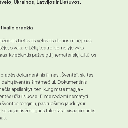
tvelo, Ukrainos, Latvijos ir Lietuvos.
stivalio pradžia
Mažosios Lietuvos vėliavos dienos minėjimas
tėje, o vakare Lėlių teatro kiemelyje vyks
as, kviečiantis pažvelgti į nematerialų kultūros
pradės dokumentinis filmas „Šventė“, skirtas
 dainų šventės šimtmečiui. Dokumentinis
iečia apsilankyti ten, kur gimsta magija –
entės užkulisiuose. Filme rodomi nematyti
ių šventės renginių, pasiruošimo jaudulys ir
as keliaujantis žmogaus talentas ir visaapimantis
mas.