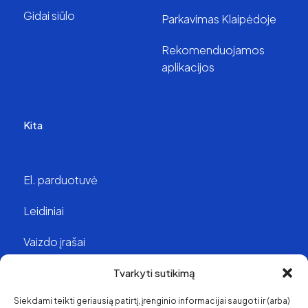
Gidai siūlo
Parkavimas Klaipėdoje
Rekomenduojamos
aplikacijos
Kita
El. parduotuvė
Leidiniai
Vaizdo įrašai
Struktūra ir kontaktai
Tvarkyti sutikimą
Siekdami teikti geriausią patirtį, įrenginio informacijai saugoti ir (arba)
Apie mus