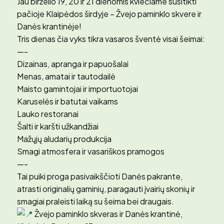
Jau birželio 19, 20 ir 21 dienomis kviečiame susitikti
pačioje Klaipėdos širdyje – Žvejo paminklo skvere ir
Danės krantinėje!
Tris dienas čia vyks tikra vasaros šventė visai šeimai:
—-
Dizainas, apranga ir papuošalai
Menas, amatai ir tautodailė
Maisto gamintojai ir importuotojai
Karuselės ir batutai vaikams
Lauko restoranai
Šalti ir karšti užkandžiai
Mažųjų aludarių produkcija
Smagi atmosfera ir vasariškos pramogos
—-
Tai puiki proga pasivaikščioti Danės pakrante,
atrasti originalių gaminių, paragauti įvairių skonių ir
smagiai praleisti laiką su šeima bei draugais.
Žvejo paminklo skveras ir Danės krantinė,