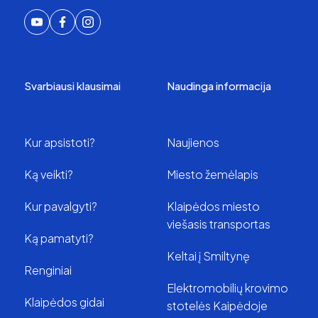
Svarbiausi klausimai
Naudinga informacija
Kur apsistoti?
Naujienos
Ką veikti?
Miesto žemėlapis
Kur pavalgyti?
Klaipėdos miesto
viešasis transportas
Ką pamatyti?
Keltai į Smiltynę
Renginiai
Elektromobilių krovimo
Klaipėdos gidai
stotelės Kaipėdoje