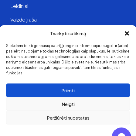
Leidiniai
Vaizdo įrašai
Struktūra ir kontaktai
Tvarkyti sutikimą
Siekdami teikti geriausią patirtį, įrenginio informacijai saugoti ir (arba)
Apie mus
pasiekti naudojame tokias technologijas kaip slapukus. Jei sutiksime
su šiomis technologijomis, galėsime apdoroti duomenis, tokius kaip
Svetainės medis
naršymo elgsena arba unikalūs ID šioje svetainėje. Nesutikimas arba
sutikimo atšaukimas gali neigiamai paveikti tam tikras funkcijas ir
funkcijas.
Priimti
Neigti
Peržiūrėti nuostatas
Pirkimo ir grąžinimo
politika