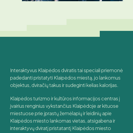
Interaktyvus Klaipėdos dviratis tai speciali priemonė
padedanti pristatyti Klaipėdos miestą, jo lankomus
objektus, dviračių takus ir sudeginti kelias kalorijas.
Klaipėdos turizmo ir kultūros informacijos centras į
įvairius renginius vykstančius Klaipėdoje ar kituose
miestuose prie įprastų žemėlapių ir leidinių apie
Klaipėdos miesto lankomas vietas, atsigabena ir
interaktyvų dviratį pristatantį Klaipėdos miesto