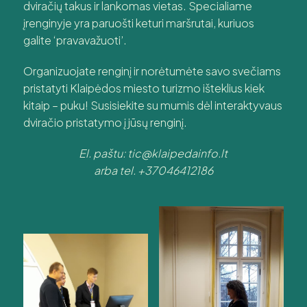
dviračių takus ir lankomas vietas. Specialiame
įrenginyje yra paruošti keturi maršrutai, kuriuos
galite ‘pravavažuoti’.
Organizuojate renginį ir norėtumėte savo svečiams
pristatyti Klaipėdos miesto turizmo išteklius kiek
kitaip – puku! Susisiekite su mumis dėl interaktyvaus
dviračio pristatymo į jūsų renginį.
El. paštu: tic@klaipedainfo.lt
arba tel. +37046412186