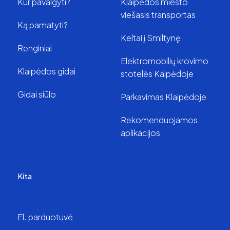
Kur pavalgyti?
Klaipėdos miesto
viešasis transportas
Ką pamatyti?
Keltai į Smiltynę
Renginiai
Elektromobilių krovimo
Klaipėdos gidai
stotelės Kaipėdoje
Gidai siūlo
Parkavimas Klaipėdoje
Rekomenduojamos
aplikacijos
Kita
El. parduotuvė