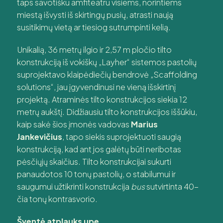
taps savotišku amfiteatru visiems, norintiems
miestą išvysti iš skirtingų pusių, atrasti naują
susitikimų vietą ar tiesiog sutrumpinti kelią.
Unikalią, 36 metrų ilgio ir 2,57 m pločio tilto
konstrukciją iš vokiškų „Layher“ sistemos pastolių
suprojektavo klaipėdiečių bendrovė „Scaffolding
solutions“, jau įgyvendinusi ne vieną išskirtinį
projektą. Atraminės tilto konstrukcijos siekia 12
metrų aukštį. Didžiausiu tilto konstrukcijos iššūkiu,
kaip sakė šios įmonės vadovas
Marius
Jankevičius
, tapo siekis suprojektuoti saugią
konstrukciją, kad ant jos galėtų būti neribotas
pėsčiųjų skaičius. Tilto konstrukcijai sukurti
panaudotos 10 tonų pastolių, o stabilumui ir
saugumui užtikrinti konstrukcija
bus
sutvirtinta 40-
čia tonų kontrasvorio
.
Šventė atplauks upe