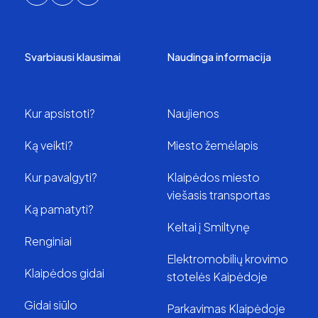
Svarbiausi klausimai
Naudinga informacija
Kur apsistoti?
Naujienos
Ką veikti?
Miesto žemėlapis
Kur pavalgyti?
Klaipėdos miesto
viešasis transportas
Ką pamatyti?
Keltai į Smiltynę
Renginiai
Elektromobilių krovimo
Klaipėdos gidai
stotelės Kaipėdoje
Gidai siūlo
Parkavimas Klaipėdoje