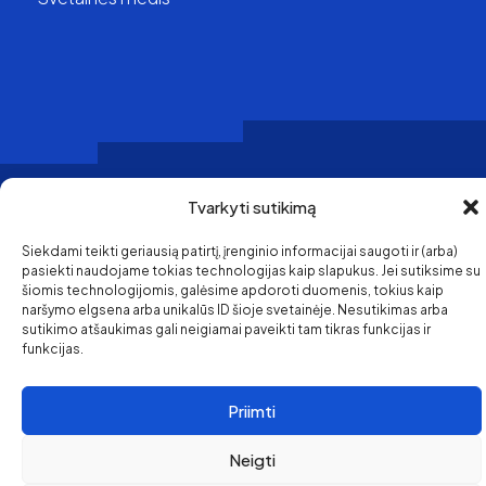
Tvarkyti sutikimą
Pirkimo ir grąžinimo
politika
Siekdami teikti geriausią patirtį, įrenginio informacijai saugoti ir (arba)
© 2026 Klaipėda Travel
Privatumo politika
pasiekti naudojame tokias technologijas kaip slapukus. Jei sutiksime su
šiomis technologijomis, galėsime apdoroti duomenis, tokius kaip
naršymo elgsena arba unikalūs ID šioje svetainėje. Nesutikimas arba
sutikimo atšaukimas gali neigiamai paveikti tam tikras funkcijas ir
funkcijas.
Priimti
Neigti