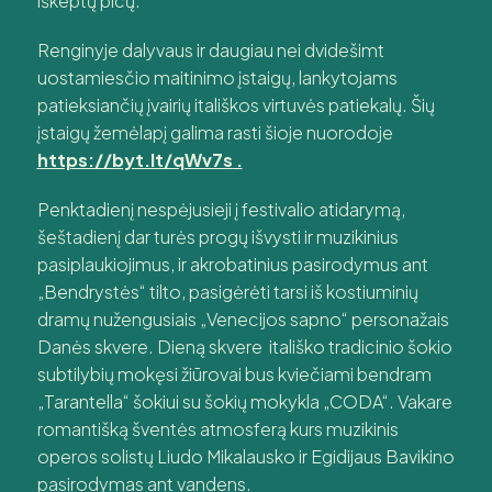
iškeptų picų.
Renginyje dalyvaus ir daugiau nei dvidešimt
uostamiesčio maitinimo įstaigų, lankytojams
patieksiančių įvairių itališkos virtuvės patiekalų. Šių
įstaigų žemėlapį galima rasti šioje nuorodoje
https://byt.lt/qWv7s
.
Penktadienį nespėjusieji į festivalio atidarymą,
šeštadienį dar turės progų išvysti ir muzikinius
pasiplaukiojimus, ir akrobatinius pasirodymus ant
„Bendrystės“ tilto, pasigėrėti tarsi iš kostiuminių
dramų nužengusiais „Venecijos sapno“ personažais
Danės skvere. Dieną skvere itališko tradicinio šokio
subtilybių mokęsi žiūrovai bus kviečiami bendram
„Tarantella“ šokiui su šokių mokykla „CODA“. Vakare
romantišką šventės atmosferą kurs muzikinis
operos solistų Liudo Mikalausko ir Egidijaus Bavikino
pasirodymas ant vandens.