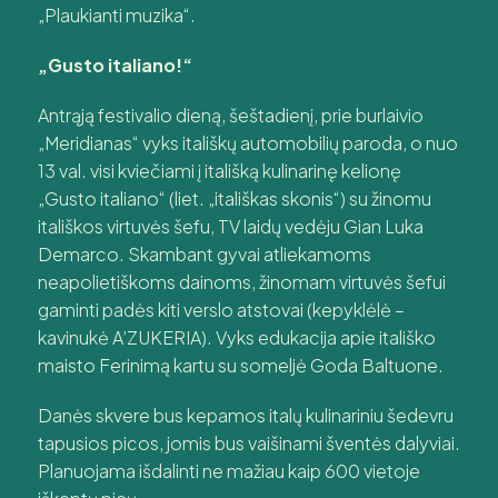
„Plaukianti muzika“.
„Gusto italiano!“
Antrąją festivalio dieną, šeštadienį, prie burlaivio
„Meridianas“ vyks itališkų automobilių paroda, o nuo
13 val. visi kviečiami į itališką kulinarinę kelionę
„Gusto italiano“ (liet. „itališkas skonis“) su žinomu
itališkos virtuvės šefu, TV laidų vedėju Gian Luka
Demarco. Skambant gyvai atliekamoms
neapolietiškoms dainoms, žinomam virtuvės šefui
gaminti padės kiti verslo atstovai (kepyklėlė –
kavinukė A’ZUKERIA). Vyks edukacija apie itališko
maisto Ferinimą kartu su someljė Goda Baltuone.
Danės skvere bus kepamos italų kulinariniu šedevru
tapusios picos, jomis bus vaišinami šventės dalyviai.
Planuojama išdalinti ne mažiau kaip 600 vietoje