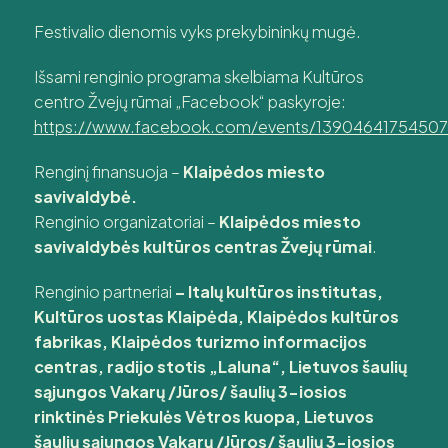
Festivalio dienomis vyks prekybininkų mugė.
Išsami renginio programa skelbiama Kultūros
centro Žvejų rūmai „Facebook“ paskyroje:
https://www.facebook.com/events/13904641754507
Renginį finansuoja –
Klaipėdos miesto
savivaldybė.
Renginio organizatoriai –
Klaipėdos miesto
savivaldybės kultūros centras Žvejų rūmai
.
Renginio partneriai
– Italų kultūros institutas,
Kultūros uostas Klaipėda, Klaipėdos kultūros
fabrikas, Klaipėdos turizmo informacijos
centras, radijo stotis „Laluna“, Lietuvos šaulių
sąjungos Vakarų /Jūros/ šaulių 3-iosios
rinktinės Priekulės Vėtros kuopa, Lietuvos
šaulių sąjungos Vakarų /Jūros/ šaulių 3-iosios