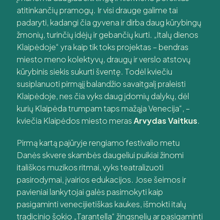
atitinkančių pramogų. Ir visi drauge galime tai
padaryti, kadangi čia gyvena ir dirba daug kūrybingų
žmonių, turinčių idėjų ir gebančių kurti. „Italų dienos
Klaipėdoje“ yra kaip tik toks projektas – bendras
miesto meno kolektyvų, draugų ir verslo atstovų
kūrybinis siekis sukurti šventę. Todėl kviečiu
susiplanuoti pirmąjį balandžio savaitgalį praleisti
Klaipėdoje, nes čia vyks daug įdomių dalykų, dėl
kurių Klaipėda trumpam taps mažąja Venecija“, –
kviečia Klaipėdos miesto meras
Arvydas Vaitkus
.
Pirmą kartą pajūryje rengiamo festivalio metu
Danės skvere skambės daugeliui puikiai žinomi
itališkos muzikos ritmai, vyks teatralizuoti
pasirodymai, įvairios edukacijos. Jose šeimos ir
pavieniai lankytojai galės pasimokyti kaip
pasigaminti venecijietiškas kaukes, išmokti italų
tradicinio šokio „Tarantella“ žingsnelių ar pasigaminti