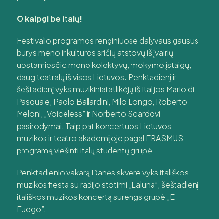
O kaipgi be italų!
Festivalio programos renginiuose dalyvaus gausus
būrys meno ir kultūros sričių atstovų iš įvairių
uostamiesčio meno kolektyvų, mokymo įstaigų,
daug teatralų iš visos Lietuvos. Penktadienį ir
šeštadienį vyks muzikiniai atlikėjų iš Italijos Mario di
Pasquale, Paolo Ballardini, Milo Longo, Roberto
Meloni, „Voiceless” ir Norberto Scardovi
pasirodymai. Taip pat koncertuos Lietuvos
muzikos ir teatro akademijoje pagal ERASMUS
programą viešinti italų studentų grupė.
Penktadienio vakarą Danės skvere vyks itališkos
muzikos fiesta su radijo stotimi „Laluna”, šeštadienį
itališkos muzikos koncertą surengs grupė „El
Fuego”.