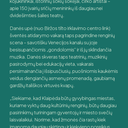
kojūkininkai, istorinių šokių šokėjai, cirko artistai –
apie 150 įvairių sričių menininkų iš daugiau nei
dvidešimties šalies teatrų.
Danės upė (nuo Biržos tilto irklavimo centro link)
šventės atidarymo vakarą taps pagrindine renginių
scena – savotišku Venecijos kanalu su joje
besisupančiomis „gondolomis“ ir iš jų sklindančia
muzika. Danės skveras taps teatrinių, muzikinių
pasirodymų bei edukacijų vieta, vakarais
persimainančia į išsipusčiusių, puošniomis kaukėmis
veidus dengiančių asmenų promenadą, gaubiamą
gardžių itališkos virtuvės kvapų.
„Siekiame, kad Klaipėda būtų gyvybingas miestas,
kuriame vyktų daug kultūrinių renginių, būtų daugiau
pasirinkimų turiningam gyventojų ir miesto svečių
laisvalaikiui. Norime, kad žmonės čia rastų kiek
įmanoma daugiau skirtingų ir kiekvieno poreikius