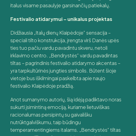
italus visame pasaulyje garsinančių patiekalų.
Festivalio atidarymui – unikalus projektas
Didžiausia „Italų dienų Klaipėdoje“ sensacija –
speciali tilto konstrukcija, įrengta virš Danės upės
ties tuo pačiu vardu pavadintu skveru, netoli
irklavimo centro. „Bendrystės“ vardu pavadintas
tiltas – pagrindinis festivalio atidarymo akcentas –
yra tarpkultūrinės jungties simbolis. Būtent šioje
vietoje bus iškilmingai paskelbta apie naujo
festivalio Klaipėdoje pradžią.
Anot sumanymo autorių, šią idėją padiktavo noras
sukurti įsimintiną emociją, kuriame lietuviškas
racionalumas persipintų su gaivališku
nutrūktgalviškumu, taip būdingu
temperamentingiems italams. „Bendrystės“ tiltas