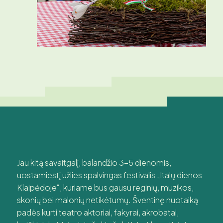
Jau kitą savaitgalį, balandžio 3-5 dienomis,
uostamiestį užlies spalvingas festivalis „Italų dienos
Klaipėdoje“, kuriame bus gausu reginių, muzikos,
skonių bei malonių netikėtumų. Šventinę nuotaiką
padės kurti teatro aktoriai, fakyrai, akrobatai,