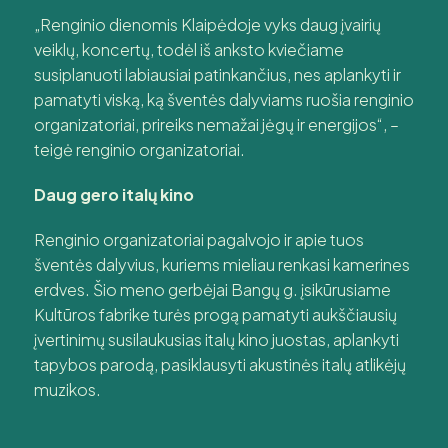
„Renginio dienomis Klaipėdoje vyks daug įvairių
veiklų, koncertų, todėl iš anksto kviečiame
susiplanuoti labiausiai patinkančius, nes aplankyti ir
pamatyti viską, ką šventės dalyviams ruošia renginio
organizatoriai, prireiks nemažai jėgų ir energijos“, –
teigė renginio organizatoriai.
Daug gero italų kino
Renginio organizatoriai pagalvojo ir apie tuos
šventės dalyvius, kuriems mieliau renkasi kamerines
erdves. Šio meno gerbėjai Bangų g. įsikūrusiame
Kultūros fabrike turės progą pamatyti aukščiausių
įvertinimų susilaukusias italų kino juostas, aplankyti
tapybos parodą, pasiklausyti akustinės italų atlikėjų
muzikos.