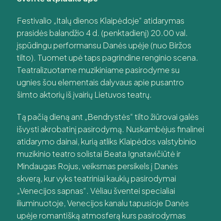
Festivalio „Italų dienos Klaipėdoje“ atidarymas
prasidės balandžio 4 d. (penktadienį) 20.00 val.
įspūdingu performansu Danės upėje (nuo Biržos
tilto). Tuomet upė taps pagrindine renginio scena.
Teatralizuotame muzikiniame pasirodyme su
ugnies šou elementais dalyvaus apie pusantro
šimto aktorių iš įvairių Lietuvos teatrų.
Tą pačią dieną ant „Bendrystės“ tilto žiūrovai galės
išvysti akrobatinį pasirodymą. Nuskambėjus finalinei
atidarymo dainai, kurią atliks Klaipėdos valstybinio
muzikinio teatro solistai Beata Ignatavičiūtė ir
Mindaugas Rojus, veiksmas persikels į Danės
skverą, kur vyks teatriniai kaukių pasirodymai
„Venecijos sapnas“. Vėliau šventei specialiai
iliuminuotoje, Venecijos kanalu tapusioje Danės
upėje romantišką atmosferą kurs pasirodymas