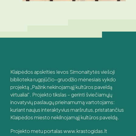
Klaipėdos apskrities Ievos Simonaitytės viešoji
biblioteka rugpjūčio–gruodžio mėnesiais vykdo
projektą „Pažink nekinojamąjį kultūros paveldą
virtualiai“. Projekto tikslas – gerinti šviečiamųjų
inovatyvių paslaugų prieinamumą vartotojams:
kuriant naujus interaktyvius maršrutus, pristatančius
Klaipėdos miesto nekilnojamąjį kultūros paveldą.
Projekto metu portalas www.krastogidas.lt