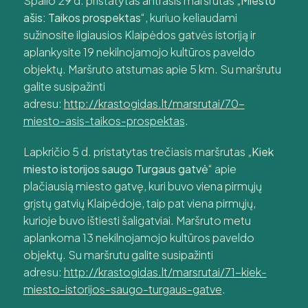
Spalio 29 d. pristatytas antrasis maršrutas „
Miesto
ašis: Taikos prospektas
“, kuriuo keliaudami
sužinosite ilgiausios Klaipėdos gatvės istoriją ir
aplankysite 19 nekilnojamojo kultūros paveldo
objektų. Maršruto atstumas apie 5 km. Su maršrutu
galite susipažinti
adresu:
http://krastogidas.lt/marsrutai/70-
miesto-asis-taikos-prospektas
.
Lapkričio 5 d. pristatytas trečiasis maršrutas „
Kiek
miesto istorijos saugo Turgaus gatvė
“ apie
plačiausią miesto gatvę, kuri buvo viena pirmųjų
grįstų gatvių Klaipėdoje, taip pat viena pirmųjų,
kurioje buvo ištiesti šaligatviai. Maršruto metu
aplankoma 13 nekilnojamojo kultūros paveldo
objektų. Su maršrutu galite susipažinti
adresu:
http://krastogidas.lt/marsrutai/71-kiek-
miesto-istorijos-saugo-turgaus-gatve
.