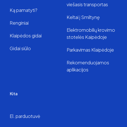
viešasis transportas
Ką pamatyti?
Keltai į Smiltynę
Renginiai
Elektromobilių krovimo
Klaipėdos gidai
stotelės Kaipėdoje
Gidai siūlo
Parkavimas Klaipėdoje
Rekomenduojamos
aplikacijos
Kita
El. parduotuvė