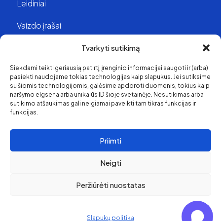
Leidiniai
Vaizdo įrašai
Struktūra ir kontaktai
Tvarkyti sutikimą
Siekdami teikti geriausią patirtį, įrenginio informacijai saugoti ir (arba)
Apie mus
pasiekti naudojame tokias technologijas kaip slapukus. Jei sutiksime
su šiomis technologijomis, galėsime apdoroti duomenis, tokius kaip
Svetainės medis
naršymo elgsena arba unikalūs ID šioje svetainėje. Nesutikimas arba
sutikimo atšaukimas gali neigiamai paveikti tam tikras funkcijas ir
funkcijas.
Priimti
Neigti
Peržiūrėti nuostatas
Pirkimo ir grąžinimo
politika
© 2026 Klaipėda Travel
Privatumo politika
Slapukų politika