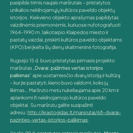
pasipildė trimis naujais maršrutais – pristatytos
unikalios nekilnojamųjų kultūros paveldo objektų
istorijos. Kiekvieno objekto aprašymas papildytas
vaizdinėmis priemonėmis, kuriuose nufotografuoti
1964–1990 m. laikotarpio Klaipėdos miesto ir
pastatų vaizdai, priskirti kultūros paveldo objektams
(KPO) bei įkelta šių dienų skaitmeninė fotografija.
Rugsėjo 15 d. buvo pristatytas pirmasis projekto
maršrutas „
Dvarai: pažinties vertas istorijos
palikimas
“ apie uostamiesčio dvarų istoriją ir kultūrą
– kur jie pastatyti, kieno buvo valdomi, koks jų
likimas… Maršruto metu nukeliaujama apie 20 km ir
aplankomi 8 nekilnojamojo kultūros paveldo
objektai. Su maršrutu galite susipažinti
adresu:
http://krastogidas.lt/marsrutai/68-dvarai-
pazinties-vertas-istorijos-palikimas
.