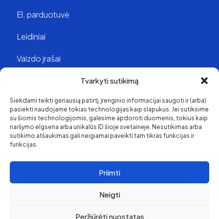
El. parduotuvė
Leidiniai
Vaizdo įrašai
Struktūra ir kontaktai
Tvarkyti sutikimą
Siekdami teikti geriausią patirtį, įrenginio informacijai saugoti ir (arba)
Apie mus
pasiekti naudojame tokias technologijas kaip slapukus. Jei sutiksime
su šiomis technologijomis, galėsime apdoroti duomenis, tokius kaip
Svetainės medis
naršymo elgsena arba unikalūs ID šioje svetainėje. Nesutikimas arba
sutikimo atšaukimas gali neigiamai paveikti tam tikras funkcijas ir
funkcijas.
Priimti
Neigti
Peržiūrėti nuostatas