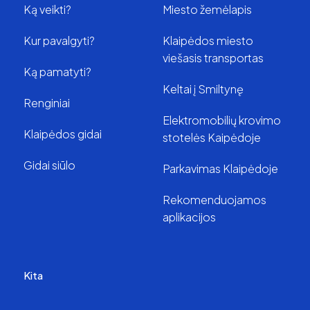
Ką veikti?
Miesto žemėlapis
Kur pavalgyti?
Klaipėdos miesto
viešasis transportas
Ką pamatyti?
Keltai į Smiltynę
Renginiai
Elektromobilių krovimo
Klaipėdos gidai
stotelės Kaipėdoje
Gidai siūlo
Parkavimas Klaipėdoje
Rekomenduojamos
aplikacijos
Kita