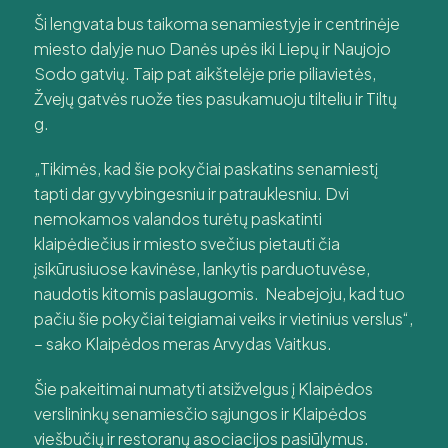
Ši lengvata bus taikoma senamiestyje ir centrinėje
miesto dalyje nuo Danės upės iki Liepų ir Naujojo
Sodo gatvių. Taip pat aikštelėje prie piliavietės,
Žvejų gatvės ruože ties pasukamuoju tilteliu ir Tiltų
g.
„Tikimės, kad šie pokyčiai paskatins senamiestį
tapti dar gyvybingesniu ir patrauklesniu. Dvi
nemokamos valandos turėtų paskatinti
klaipėdiečius ir miesto svečius pietauti čia
įsikūrusiuose kavinėse, lankytis parduotuvėse,
naudotis kitomis paslaugomis. Neabejoju, kad tuo
pačiu šie pokyčiai teigiamai veiks ir vietinius verslus“,
– sako Klaipėdos meras Arvydas Vaitkus.
Šie pakeitimai numatyti atsižvelgus į Klaipėdos
verslininkų senamiesčio sąjungos ir Klaipėdos
viešbučių ir restoranų asociacijos pasiūlymus.