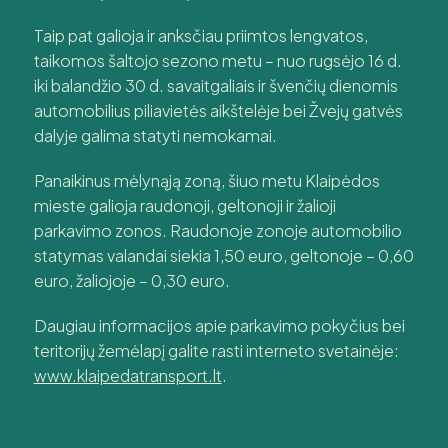
Taip pat galioja ir anksčiau priimtos lengvatos,
taikomos šaltojo sezono metu – nuo rugsėjo 16 d.
iki balandžio 30 d. savaitgaliais ir švenčių dienomis
automobilius piliavietės aikštelėje bei Žvejų gatvės
dalyje galima statyti nemokamai.
Panaikinus mėlynąją zoną, šiuo metu Klaipėdos
mieste galioja raudonoji, geltonoji ir žalioji
parkavimo zonos. Raudonoje zonoje automobilio
statymas valandai siekia 1,50 euro, geltonoje – 0,60
euro, žaliojoje – 0,30 euro.
Daugiau informacijos apie parkavimo pokyčius bei
teritorijų žemėlapį galite rasti interneto svetainėje:
www.klaipedatransport.lt
.