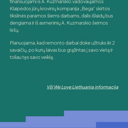
finansuojami iš A. Kuzmarskio vadovaujamos
Klaipėdos jūrų krovinių kompanija „Bega“ skirtos
tikslinės paramos šiems darbams, dalis išlaidų bus
dengiama ir iš asmeninių A. Kuzmarskio šeimos
lėšų.
Planuojama, kad remonto darbai doke užtruks iki 2
savaičių, po kurių laivas bus grąžintas į savo vietą ir
toliau tęs savo veiklą.
VšĮ We Love Liethuania informacija