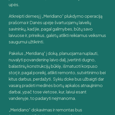
upės.
Atkreipti dėmesį į „Meridiano“ plukdymo operaciją
prašoma ir Danės upėje švartuojamų laivelių
savininkų, kad jie, pagal galimybes, būtų savo
laivuose ir, prireikus, galėtų atlikti reikiamus veiksmus
saugumui užtikrinti.
Pakėlus „Meridianą“ į doką, planuojama nuplauti,
nuvalyti povandeninę laivo dalį, įvertinti dugno,
balastinių konstrukcijų būklę, išmatuoti korpuso
storį ir, pagal poreikį, atlikti remonto, sutvirtinimo bei
kitus darbus, perdažyti. Sykiu doke bus užbaigti dar
vasarą pradėti medinės bortų apkalos atnaujinimo
darbai, ypač tose vietose, kur, laivui esant
vandenyje, to padaryti neįmanoma.
„Meridiano“ dokavimas ir remontas bus