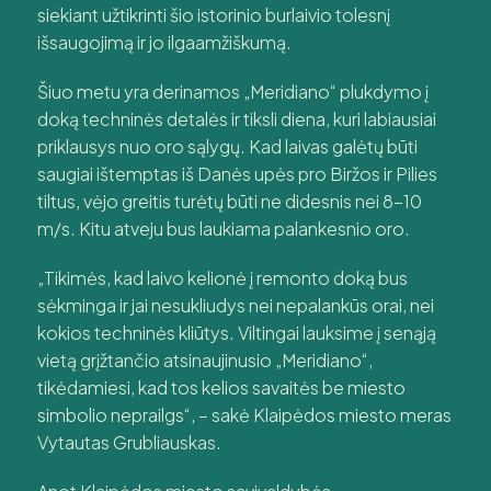
siekiant užtikrinti šio istorinio burlaivio tolesnį
išsaugojimą ir jo ilgaamžiškumą.
Šiuo metu yra derinamos „Meridiano“ plukdymo į
doką techninės detalės ir tiksli diena, kuri labiausiai
priklausys nuo oro sąlygų. Kad laivas galėtų būti
saugiai ištemptas iš Danės upės pro Biržos ir Pilies
tiltus, vėjo greitis turėtų būti ne didesnis nei 8-10
m/s. Kitu atveju bus laukiama palankesnio oro.
„Tikimės, kad laivo kelionė į remonto doką bus
sėkminga ir jai nesukliudys nei nepalankūs orai, nei
kokios techninės kliūtys. Viltingai lauksime į senąją
vietą grįžtančio atsinaujinusio „Meridiano“,
tikėdamiesi, kad tos kelios savaitės be miesto
simbolio neprailgs“, – sakė Klaipėdos miesto meras
Vytautas Grubliauskas.