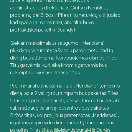
Anot Klaipėdos miesto savivaldybės
administracijos direktoriaus Gintaro Neniškio,
problemų dėl Biržos ir Pilies tiltų neturėtų kilti, juolab
kad spalio 14-osios naktį abu tiltai buvo
profilaktiškai pakelti ir išbandyti.
Siekiant maksimalaus saugumo, „Meridianą“
plukdyti yra numatyta šviesiu paros metu, tad tą
dieną bus atitinkamai koreguojamas eismas Pilies ir
Tiltų gatvėmis, kurį laiką kitomis gatvėmis bus
nukreiptas ir viešasis transportas.
Preliminariai planuojama, kad „Meridiano“ tempimo
dieną, apie 9 val. ryto, trumpam bus pakeltas Pilies
tiltas, kad pro jį praplauktų vilkikai, tuomet nuo 9.30
val. maždaug valandą-pusantros bus pakeltas
Biržos tiltas, kol pro jį bus pratemptas „Meridianas“,
ir galiausiai apie vidurdienį dar kartą trumpam bus
pakeltas Pilies tiltas, išleisiantis burlaivį iš Danės