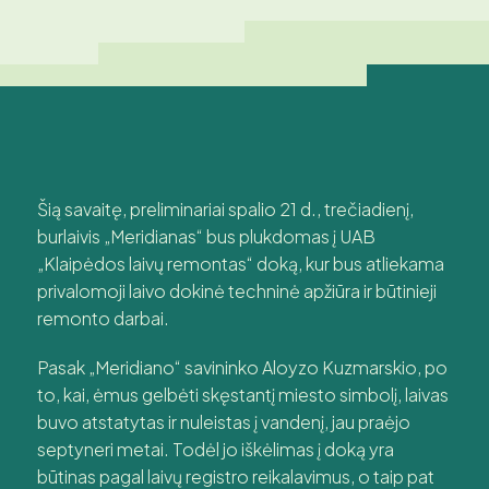
Šią savaitę, preliminariai spalio 21 d., trečiadienį,
burlaivis „Meridianas“ bus plukdomas į UAB
„Klaipėdos laivų remontas“ doką, kur bus atliekama
privalomoji laivo dokinė techninė apžiūra ir būtinieji
remonto darbai.
Pasak „Meridiano“ savininko Aloyzo Kuzmarskio, po
to, kai, ėmus gelbėti skęstantį miesto simbolį, laivas
buvo atstatytas ir nuleistas į vandenį, jau praėjo
septyneri metai. Todėl jo iškėlimas į doką yra
būtinas pagal laivų registro reikalavimus, o taip pat