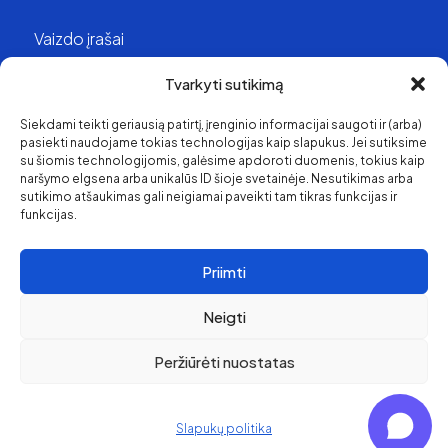
Vaizdo įrašai
Struktūra ir kontaktai
Tvarkyti sutikimą
Siekdami teikti geriausią patirtį, įrenginio informacijai saugoti ir (arba)
Apie mus
pasiekti naudojame tokias technologijas kaip slapukus. Jei sutiksime
su šiomis technologijomis, galėsime apdoroti duomenis, tokius kaip
Svetainės medis
naršymo elgsena arba unikalūs ID šioje svetainėje. Nesutikimas arba
sutikimo atšaukimas gali neigiamai paveikti tam tikras funkcijas ir
funkcijas.
Priimti
Neigti
Peržiūrėti nuostatas
Pirkimo ir grąžinimo
politika
© 2026 Klaipėda Travel
Privatumo politika
Slapukų politika