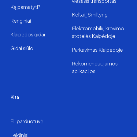
viešasis transportas
Ką pamatyti?
Keltai į Smiltynę
Renginiai
Elektromobilių krovimo
Klaipėdos gidai
stotelės Kaipėdoje
Gidai siūlo
Parkavimas Klaipėdoje
Rekomenduojamos
aplikacijos
Kita
El. parduotuvė
Leidiniai