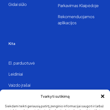
Gidai siūlo
Parkavimas Klaipėdoje
Rekomenduojamos
aplikacijos
Kita
El. parduotuvė
Leidiniai
Vaizdo įrašai
Struktūra ir kontaktai
Tvarkyti sutikimą
Siekdami teikti geriausią patirtį, įrenginio informacijai saugoti ir (arba)
Apie mus