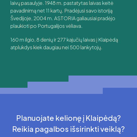
laivų pasaulyje. 1948 m. pastatytas laivas keitė
pavadinimą net 11 kartų. Pradėjusi savo istoriją
Švedijoje, 2004 m. ASTORIA galiausiai pradėjo
plaukioti po Portugalijos vėliava.
160 m ilgio, 8 denių ir 277 kajučių laivas į Klaipėdą
atplukdys kiek daugiau nei 500 lankytojų.
Planuojate kelionę į Klaipėdą?
Reikia pagalbos išsirinkti veiklą?