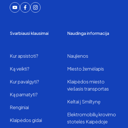
Svarbiausi klausimai
Naudinga informacija
Kur apsistoti?
Naujienos
Ką veikti?
Miesto žemėlapis
Kur pavalgyti?
Klaipėdos miesto
viešasis transportas
Ką pamatyti?
Keltai į Smiltynę
Renginiai
Elektromobilių krovimo
Klaipėdos gidai
stotelės Kaipėdoje