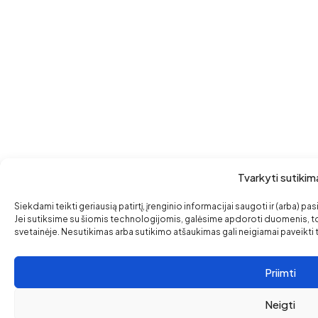
Tvarkyti sutikim
Siekdami teikti geriausią patirtį, įrenginio informacijai saugoti ir (arba)
Jei sutiksime su šiomis technologijomis, galėsime apdoroti duomenis, to
svetainėje. Nesutikimas arba sutikimo atšaukimas gali neigiamai paveikti ta
Priimti
Neigti