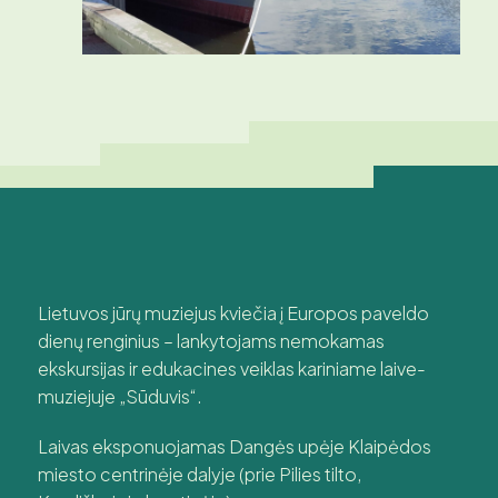
Lietuvos jūrų muziejus kviečia į Europos paveldo
dienų renginius – lankytojams nemokamas
ekskursijas ir edukacines veiklas kariniame laive-
muziejuje „Sūduvis“.
Laivas eksponuojamas Dangės upėje Klaipėdos
miesto centrinėje dalyje (prie Pilies tilto,