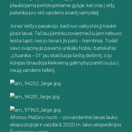
plaukiojama periskopiniame gylyje, kai oras į vidų
patenka pro virš vandens esantį vamzdelį.
Jonas Velžys pasakojo, kad nuo vaikystės jį traukė
jūra ir laivai. Tačiau jūrininku sovietmečiu jam nebuvo
leista tapti, nes jo tėvai ir jis pats – tremtiniai. Todėl
savo svajonę jis pavertė unikaliu hobiu: batiskafas
„Lituanika – 01“ jau skaičiuoja šeštą dešimtį, o jo
kūrėjas išnaudoja kiekvieną galimybę panirti su juo į
naują vandens telkinį.
Alfonso Mažūno nuotr. – povandeninis laivas lauko
ekspozicijoje ir vaizdai iš 2020 m. laivo ekspedicijos
Šventosios uoste