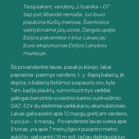
Tiesą sakant, vandenų „Lituanika – 01“
taip pat išbandė nemažai. Juo buvo
plaukiota Kuršių mariose, Šventosios
valstybiniame jūrų uoste, Dangės upėje,
Estijos pakrantėse ir kitur. Laivas jau
buvo eksponuotas Estijos Laivybos
muziejuje.
Šis povandeninis laivas, pasak jo kūrėjo, labai
paprastas: paėmęs vandens, t. y. šlapią balastą, jis
skęsta, o balastą išstūmus suspaustu oru, kyla.
Tam, kad jis plauktų, sumontuoti trys varikliai:
galingas benzininis sovietinio karinio sunkvežimio
GAZ-52 ir du elektriniai varikliukai su akumuliatoriais.
Laivas gali pasiekti apie 12 mazgų greitį ant vandens,
o po juo – 6 mazgų. Povandeninis laivas sveria apie
5 tonas, yra apie 7 metrų ilgio ir pusantro metro
aukščio, gali panirti į 15 m gylį, tačiau dažniausiai juo