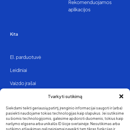
Rekomenduojamos
aplikacijos
Kita
El. parduotuvė
Leidiniai
Vaizdo įrašai
Struktūra ir kontaktai
Tvarkyti sutikimą
Siekdami teikti geriausią patirtį, įrenginio informacijai saugoti ir (arba)
Apie mus
pasiekti naudojame tokias technologijas kaip slapukus. Jei sutiksime
su šiomis technologijomis, galėsime apdoroti duomenis, tokius kaip
Svetainės medis
naršymo elgsena arba unikalūs ID šioje svetainėje. Nesutikimas arba
sutikimo atšaukimas gali neigiamai paveikti tam tikras funkcijas ir