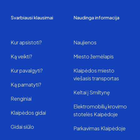
Svarbiausi klausimai
Naudinga informacija
Kur apsistoti?
Naujienos
Ką veikti?
Miesto žemėlapis
Kur pavalgyti?
Klaipėdos miesto
viešasis transportas
Ką pamatyti?
Keltai į Smiltynę
Renginiai
Elektromobilių krovimo
Klaipėdos gidai
stotelės Kaipėdoje
Gidai siūlo
Parkavimas Klaipėdoje