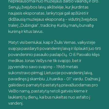
nepriklausomai nuo muziejaus darbo valandų ir oro.
Senųjų žvejybos laivų aikštelėje, kur įkurdintas
naujasis eksponatas, lankytojai gali apžiūrėti ir
didžiausią muziejaus eksponatą – vidutinį žvejybos
tralerį „Dubingiai“, tradicinę Kuršių marių burvaltę
kurėną ir kitus laivus.
Matyt visi berniukai, kaip ir Žiulis Vernas, vaikystėje
svajoja pasidaryti povandeninį laivą ir išplaukti juo tirti
povandeninio pasaulio paslapčių. O iš Pasvalio kilęs
medikas Jonas Velžys ne tik svajojo, bet ir
įgyvendino savo svajonę – 1968 metais
sukonstravo pirmąjį Lietuvoje povandeninį laivą,
pavadinęs jį skambiu „Lituanika – 01“ vardu. Dažnas jį
galėdavo pamatyti pastatytą pravažiuodamas pro
Velžio namą, pastatytą netoli gatvės kieme ir
laukiantį tų dienų, kai bus nukeltas nuo asfalto į
vandenį.