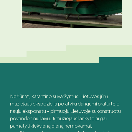
Nežiūrint į karantino suvaržymus, Lietuvos jūrų
muziejaus ekspozicija po atviru dangumi praturtėjo
nauju eksponatu – pirmuoju Lietuvoje sukonstruotu
povandeniniu laivu. Jį muziejaus lankytojai gali
pamatyti kiekvieną dieną nemokamai,