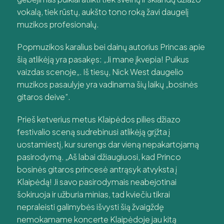
vokalą, tiek rūstų, aukšto tono roką žavi daugelį
muzikos profesionalų.
Popmuzikos karalius bei dainų autorius Princas apie
šią atlikėją yra pasakęs:
„
Ji mane įkvepia! Puikus
vaizdas scenoje
„.
Iš tiesų, Nick West daugelio
muzikos pasaulyje yra vadinama šių laikų „bosinės
gitaros deive”.
Prie
š ketverius metus Klaipėdos pilies džiazo
festivalio sceną sudrebinusi atlikėją grįžta į
uostamiestį, kur surengs dar vieną nepakartojamą
pasirodymą
.
„Aš labai džiaugiuosi, kad Princo
bosinės gitaros princesė antrąsyk atvyksta į
Klaipėdą
!
Ji savo pasirodymais neabejotinai
šokiruoja ir užburia minias, tad kviečiu tikrai
nepraleisti galimybės išvysti šią žvaigždę
nemokamame koncerte Klaipėdoje jau kitą