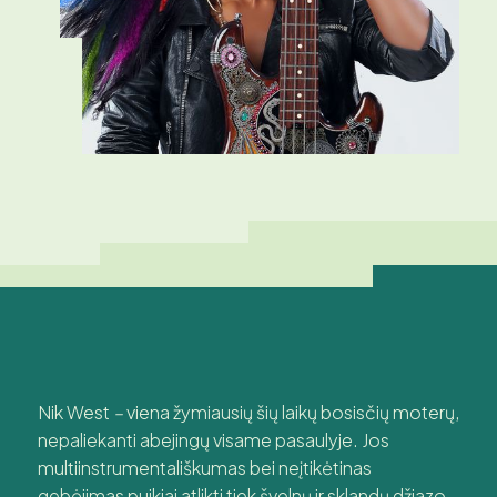
Nik West
–
viena žymiausių šių laikų bosisčių moterų,
nepaliekanti abejingų visame pasaulyje. Jos
multiinstrumentališkumas bei neįtikėtinas
gebėjimas puikiai atlikti tiek švelnų ir sklandų džiazo