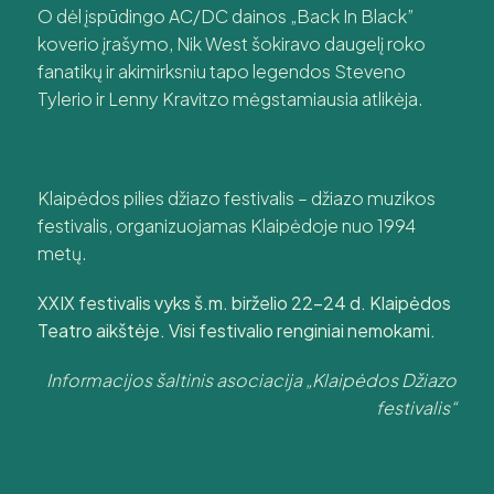
O dėl įspūdingo AC/DC dainos „Back In Black”
koverio įrašymo, Nik West šokiravo daugelį roko
fanatikų ir akimirksniu tapo legendos Steveno
Tylerio ir Lenny Kravitzo mėgstamiausia atlikėja.
Klaipėdos pilies džiazo festivalis – džiazo muzikos
festivalis, organizuojamas Klaipėdoje nuo 1994
metų.
XXIX festivalis vyks š.m. birželio 22-24 d. Klaipėdos
Teatro aikštėje. Visi festivalio renginiai nemokami.
Informacijos šaltinis asociacija „Klaipėdos Džiazo
festivalis“