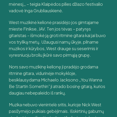
mėnesį
„
, – teigia Klaipėdos pilies džiazo festivalio
vadovė Inga Grubliauskienė.
West muzikinė kelionė prasidėjo jos gimtajame
mieste Finikse, JAV. Ten jos tėvas – patyręs
gitaristas – išmokė ją groti ritmine gitara kai jai buvo
vos tryliką metų. Užaugusi namų ūkyje, pilname
muzikos ir kūrybos, West drauge su seserimis ir
vyresniuoju broliu įkūrė savo pirmąją grupę.
Nors savo muzikinę kelionę ji pradėjo grodama
ritmine gitara, vidurinėje mokykloje,
besiklausydama Michaelo Jacksono „You Wanna
Be Startin Somethin” ji atrado bosinę gitarą, kurios
daugiau nebepaleido iš rankų.
Muzika nebuvo vienintelė sritis, kurioje Nick West
pasižymėjo puikiais gebėjimais. Išskirtinių gabumų