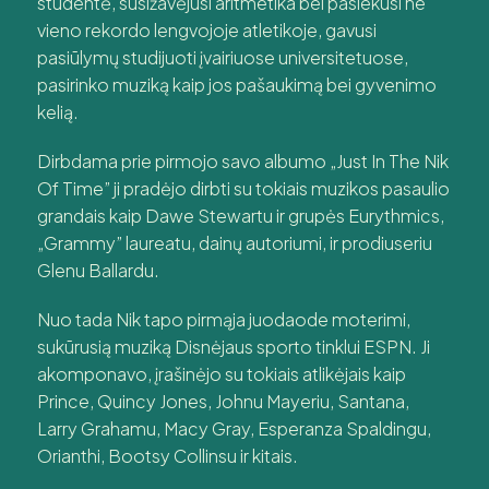
studentė, susižavėjusi aritmetika bei pasiekusi ne
vieno rekordo lengvojoje atletikoje, gavusi
pasiūlymų studijuoti įvairiuose universitetuose,
pasirinko muziką kaip jos pašaukimą bei gyvenimo
kelią.
Dirbdama prie pirmojo savo albumo „Just In The Nik
Of Time” ji pradėjo dirbti su tokiais muzikos pasaulio
grandais kaip Dawe Stewartu ir grupės Eurythmics,
„Grammy” laureatu, dainų autoriumi, ir prodiuseriu
Glenu Ballardu.
Nuo tada Nik tapo pirmąja juodaode moterimi,
sukūrusią muziką Disnėjaus sporto tinklui ESPN. Ji
akomponavo, įrašinėjo su tokiais atlikėjais kaip
Prince, Quincy Jones, Johnu Mayeriu, Santana,
Larry Grahamu, Macy Gray, Esperanza Spaldingu,
Orianthi, Bootsy Collinsu ir kitais.