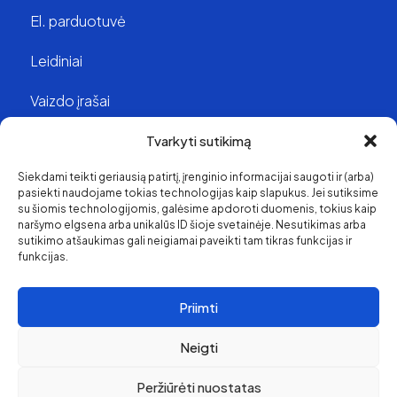
El. parduotuvė
Leidiniai
Vaizdo įrašai
Struktūra ir kontaktai
Tvarkyti sutikimą
Siekdami teikti geriausią patirtį, įrenginio informacijai saugoti ir (arba)
Apie mus
pasiekti naudojame tokias technologijas kaip slapukus. Jei sutiksime
su šiomis technologijomis, galėsime apdoroti duomenis, tokius kaip
Svetainės medis
naršymo elgsena arba unikalūs ID šioje svetainėje. Nesutikimas arba
sutikimo atšaukimas gali neigiamai paveikti tam tikras funkcijas ir
funkcijas.
Priimti
Neigti
Peržiūrėti nuostatas