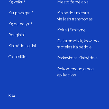
Ką veikti?
Miesto žemėlapis
Kur pavalgyti?
Klaipėdos miesto
viešasis transportas
Ką pamatyti?
Keltai į Smiltynę
Renginiai
Elektromobilių krovimo
Klaipėdos gidai
stotelės Kaipėdoje
Gidai siūlo
Parkavimas Klaipėdoje
Rekomenduojamos
aplikacijos
Kita