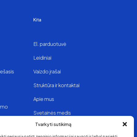
Kita
El. parduotuvė
Leidiniai
iešasis
Vaizdo įrašai
Struktūra ir kontaktai
Apie mus
vimo
Svetainės medis
Tvarkyti sutikimą
oje
kti geriausią patirtį, įrenginio informacijai saugoti ir (arba) pasiekti