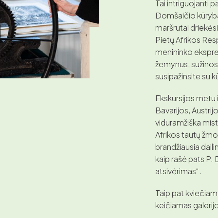
Tai intriguojanti 
Domšaičio kūryba
maršrutai driekės
Pietų Afrikos Res
menininko ekspres
žemynus, sužinosi
susipažinsite su k
Ekskursijos metu 
Bavarijos, Austrij
viduramžiška misti
Afrikos tautų žmon
brandžiausia dail
kaip rašė pats P.
atsivėrimas“.
Taip pat kviečiame
keičiamas galerij