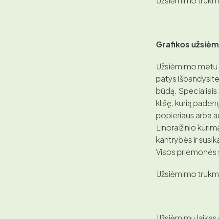
Užsiėmimo trukmė 
Grafikos užsiė
Užsiėmimo metu su
patys išbandysite 
būdą. Specialiais 
klišę, kurią paden
popieriaus arba au
Linoraižinio kūri
kantrybės ir susi
Visos priemonės 
Užsiėmimo trukmė
Užsiėmimų laikas