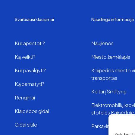
Svarbiausi klausimai
Naudinga informacija
Kur apsistoti?
Naujienos
Ką veikti?
Miesto žemėlapis
Kur pavalgyti?
Klaipėdos miesto v
transportas
Ką pamatyti?
Keltai į Smiltynę
Renginiai
Elektromobilių kro
Klaipėdos gidai
stotelės Kaipėdoje
Gidai siūlo
Parkavimas Klaipėd
Siekdami tei