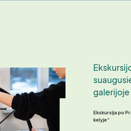
Ekskursij
suaugusi
galerijoje
Ekskursija po P
kelyje“