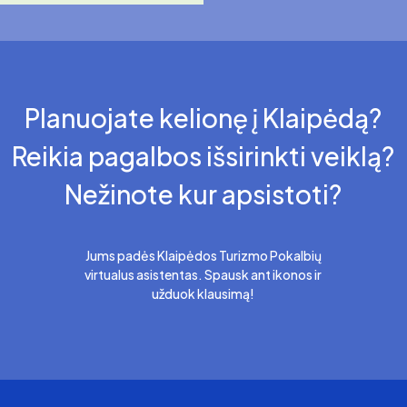
Planuojate kelionę į Klaipėdą?
Reikia pagalbos išsirinkti veiklą?
Nežinote kur apsistoti?
Jums padės Klaipėdos Turizmo Pokalbių
virtualus asistentas. Spausk ant ikonos ir
užduok klausimą!