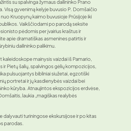
pažintis su spalvinga žymaus dailininko Prano
. Visą gyvenimą kelyje buvusio P. Domšaičio
i nuo Kruopynų kaimo buvusioje Prūsijoje iki
publikos. Vaikščiodami po parodą seksite
ionisto pėdomis per įvairius kraštus ir
te apie dramatiškas asmenines patirtis ir
ūrybiniu dailininko palikimu.
it kaleidoskope mainysis vaizdai iš Pamario,
os ir Pietų šalių, spalvingos gėlių kompozicijos,
ka pulsuojantys bibliniai siužetai, egzotiški
ių portretai ir jų kasdienybės vaizdai bei
ininko kūryba. Atnaujintos ekspozicijos erdvėse,
 Domšaitis, laukia „magiškas realybės
 dalyvauti turiningose ekskursijose ir po kitas
os parodas.