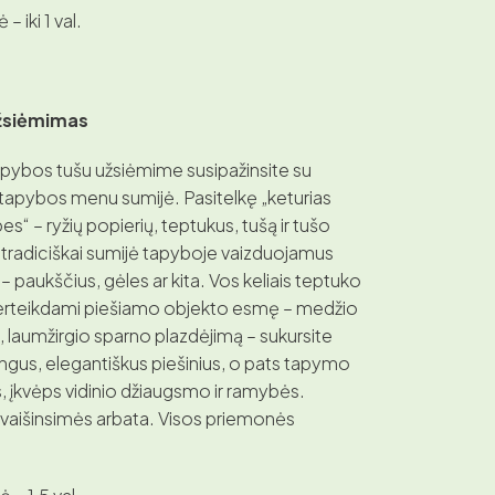
– iki 1 val.
žsiėmimas
pybos tušu užsiėmime susipažinsite su
tapybos menu sumijė. Pasitelkę „keturias
“ – ryžių popierių, teptukus, tušą ir tušo
e tradiciškai sumijė tapyboje vaizduojamus
 paukščius, gėles ar kita. Vos keliais teptuko
perteikdami piešiamo objekto esmę – medžio
e, laumžirgio sparno plazdėjimą – sukursite
ingus, elegantiškus piešinius, o pats tapymo
, įkvėps vidinio džiaugsmo ir ramybės.
aišinsimės arbata. Visos priemonės