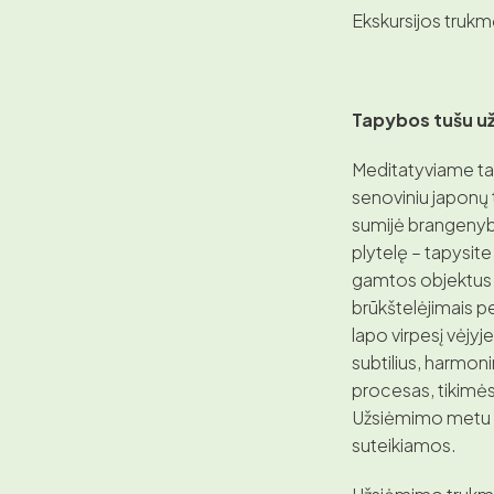
Ekskursijos trukmė 
Tapybos tušu u
Meditatyviame ta
senoviniu japonų 
sumijė brangenybes
plytelę – tapysit
gamtos objektus –
brūkštelėjimais 
lapo virpesį vėjyj
subtilius, harmon
procesas, tikimės
Užsiėmimo metu v
suteikiamos.