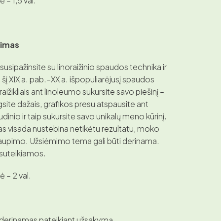
– 1,5 val.
mimas
sipažinsite su linoraižinio spaudos technika ir
šį XIX a. pab.–XX a. išpopuliarėjusį spaudos
raižikliais ant linoleumo sukursite savo piešinį –
gsite dažais, grafikos presu atspausite ant
dinio ir taip sukursite savo unikalų meno kūrinį.
mas visada nustebina netikėtu rezultatu, moko
kaupimo. Užsiėmimo tema gali būti derinama.
suteikiamos.
 – 2 val.
 derinamas pateikiant užsakymą