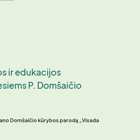
os ir edukacijos
esiems P. Domšaičio
rano Domšaičio kūrybos parodą „Visada