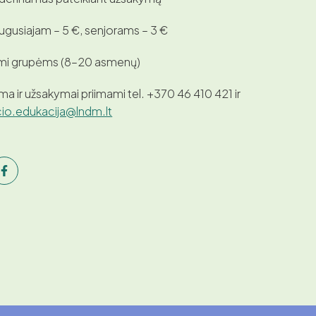
ugusiajam – 5 €, senjorams – 3 €
mi grupėms (8–20 asmenų)
ma ir užsakymai priimami tel. +370 46 410 421 ir
io.edukacija@lndm.lt