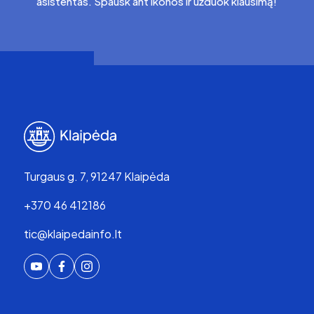
asistentas. Spausk ant ikonos ir užduok klausimą!
Turgaus g. 7, 91247 Klaipėda
+370 46 412186
tic@klaipedainfo.lt