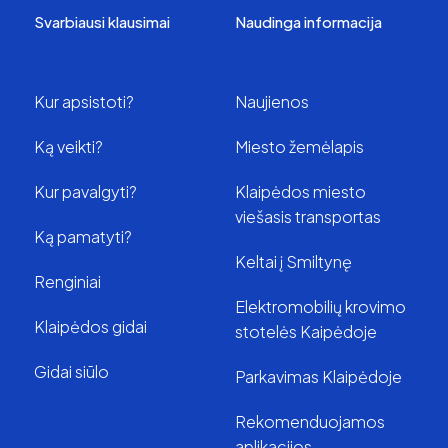
Svarbiausi klausimai
Naudinga informacija
Kur apsistoti?
Naujienos
Ką veikti?
Miesto žemėlapis
Kur pavalgyti?
Klaipėdos miesto
viešasis transportas
Ką pamatyti?
Keltai į Smiltynę
Renginiai
Elektromobilių krovimo
Klaipėdos gidai
stotelės Kaipėdoje
Gidai siūlo
Parkavimas Klaipėdoje
Rekomenduojamos
aplikacijos