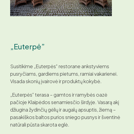
„Euterpė”
Susitikime „Euterpės“ restorane ankstyviems
pusryčiams, gardiems pietums, ramiai vakarienei.
Visada skonių įvairovė ir produktų kokybė.
„Euterpės“ terasa – gamtos ir ramybės oazė
pačioje Klaipėdos senamiesčio širdyje. Vasarą akį
džiugina žydinčių gėlių ir augalų apsuptis, žiemą –
pasakiškos baltos purios sniego pusnys ir šventinė
natūrali pūsta skarota eglė.