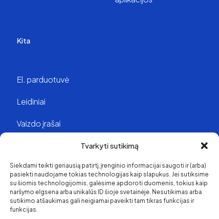
Kita
El. parduotuvė
Leidiniai
Vaizdo įrašai
Struktūra ir kontaktai
Tvarkyti sutikimą
Siekdami teikti geriausią patirtį, įrenginio informacijai saugoti ir (arba)
Apie mus
pasiekti naudojame tokias technologijas kaip slapukus. Jei sutiksime
su šiomis technologijomis, galėsime apdoroti duomenis, tokius kaip
Svetainės medis
naršymo elgsena arba unikalūs ID šioje svetainėje. Nesutikimas arba
sutikimo atšaukimas gali neigiamai paveikti tam tikras funkcijas ir
funkcijas.