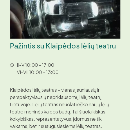
Pažintis su Klaipėdos lėlių teatru
II-V 10:00 - 17:00
VI-VII 10:00 - 13:00
Klaipėdos lėlių teatras – vienas jauniausių ir
perspektyviausių nepriklausomų lėlių teatrų
Lietuvoje. Lėlių teatras nnuolat ieško naujų lėlių
teatro meninės kalbos būdų. Tai šiuolaikiškas,
kokybiškas, reprezentatyvus, įdomus ne tik
vaikams, bet ir suaugusiesiems lėlių teatras.