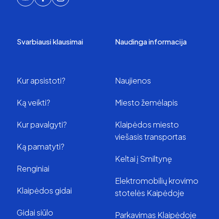
Svarbiausi klausimai
Naudinga informacija
Kur apsistoti?
Naujienos
Ką veikti?
Miesto žemėlapis
Kur pavalgyti?
Klaipėdos miesto
viešasis transportas
Ką pamatyti?
Keltai į Smiltynę
Renginiai
Elektromobilių krovimo
Klaipėdos gidai
stotelės Kaipėdoje
Gidai siūlo
Parkavimas Klaipėdoje