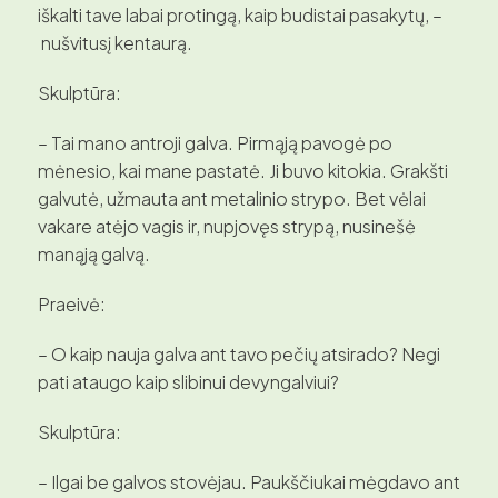
iškalti tave labai protingą, kaip budistai pasakytų, –
nušvitusį kentaurą.
Skulptūra:
– Tai mano antroji galva. Pirmąją pavogė po
mėnesio, kai mane pastatė. Ji buvo kitokia. Grakšti
galvutė, užmauta ant metalinio strypo. Bet vėlai
vakare atėjo vagis ir, nupjovęs strypą, nusinešė
manąją galvą.
Praeivė:
– O kaip nauja galva ant tavo pečių atsirado? Negi
pati ataugo kaip slibinui devyngalviui?
Skulptūra:
– Ilgai be galvos stovėjau. Paukščiukai mėgdavo ant