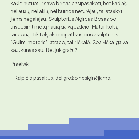
kaklo nutūpti ir savo bėdas pasipasakoti, bet kad aš
nei ausų, nei akių, nei burnos neturėjau, tai atsakyti
jiems negalėjau. Skulptorius Algirdas Bosas po
trisdešimt metų naują galvą uždėjo. Matai, kokią
raudoną. Tik tokį akmenį, atlikusį nuo skulptūros
“Gulinti moteris”, atrado, tai ir iškalė. Spalviškai galva
sau, kūnas sau. Bet juk gražu?
Praeivė:
– Kaip čia pasakius, dėl grožio nesiginčijama.