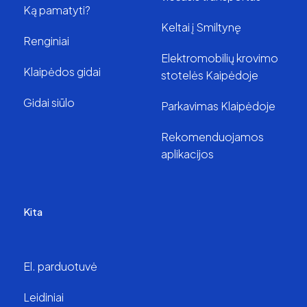
Ką pamatyti?
Keltai į Smiltynę
Renginiai
Elektromobilių krovimo
Klaipėdos gidai
stotelės Kaipėdoje
Gidai siūlo
Parkavimas Klaipėdoje
Rekomenduojamos
aplikacijos
Kita
El. parduotuvė
Leidiniai