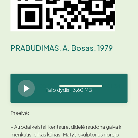
PRABUDIMAS. A. Bosas. 1979
00:00
01:34
Failo dydis: 3,60 MB
Praeivė:
– Atrodai keistai, kentaure, didelė raudona galva ir
menkutis, pilkas kūnas. Matyt, skulptorius norėjo