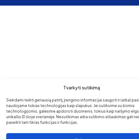
Tvarkyti sutikimą
Siekdami teikti geriausią patirtį, įrenginio informacijai saugoti ir (arba) pas
naudojame tokias technologijas kaip slapukus. Jei sutiksime su šiomis
technologijomis, galėsime apdoroti duomenis, tokius kaip naršymo elg
unikalūs ID šioje svetainėje. Nesutikimas arba sutikimo atšaukimas gali ne
paveikti tam tikras funkcijas ir funkcijas.