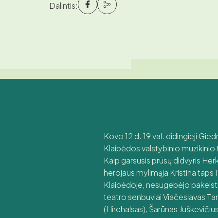
Dalintis:
Kovo 12 d. 19 val. didingieji Gie
Klaipėdos valstybinio muzikini
Kaip garsusis prūsų didvyris He
herojaus mylimąja Kristina taps 
Klaipėdoje, nesugebėjo pakeisti
teatro senbuviai Viačeslavas Tar
(Hirchalsas), Šarūnas Juškevičius