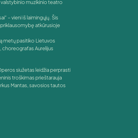
 valstybinio muzikinio teatro
“ – vieni iš laimingųjų. Šis
Nepriklausomybę atkūrusioje
rą metų pasitiko Lietuvos
, choreografas Aurelijus
Operos siužetas leidžia perprasti
ninis troškimas prieštarauja
erkus Mantas, savosios tautos