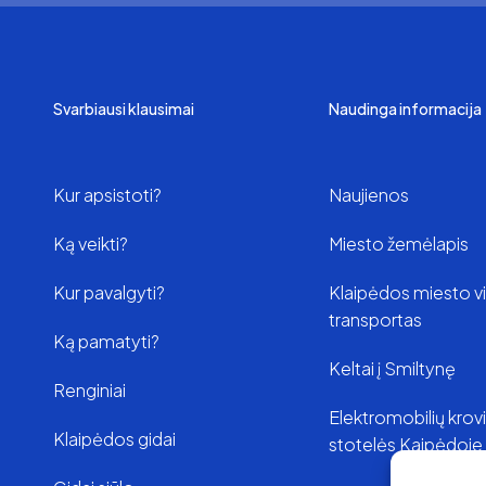
Svarbiausi klausimai
Naudinga informacija
Kur apsistoti?
Naujienos
Ką veikti?
Miesto žemėlapis
Kur pavalgyti?
Klaipėdos miesto v
transportas
Ką pamatyti?
Keltai į Smiltynę
Renginiai
Elektromobilių kro
Klaipėdos gidai
stotelės Kaipėdoje