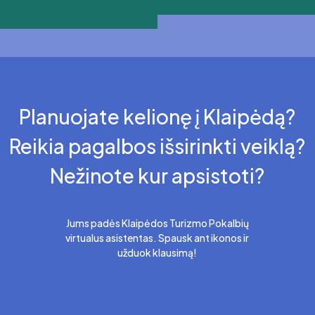
Planuojate kelionę į Klaipėdą?
Reikia pagalbos išsirinkti veiklą?
Nežinote kur apsistoti?
Jums padės Klaipėdos Turizmo Pokalbių
virtualus asistentas. Spausk ant ikonos ir
užduok klausimą!