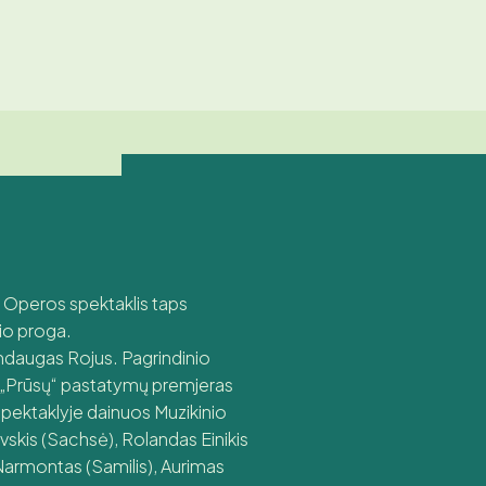
e. Operos spektaklis taps
io proga.
indaugas Rojus. Pagrindinio
gų „Prūsų“ pastatymų premjeras
spektaklyje dainuos Muzikinio
vskis (Sachsė), Rolandas Einikis
s Narmontas (Samilis), Aurimas