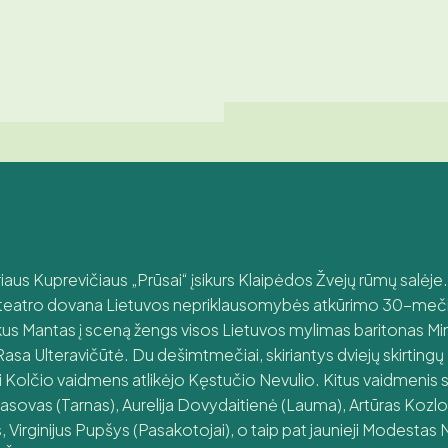
driaus Kuprevičiaus „Prūsai“ įsikurs Klaipėdos Žvejų rūmų salėj
o teatro dovana Lietuvos nepriklausomybės atkūrimo 30-meč
rkus Mantas į sceną žengs visos Lietuvos mylimas baritonas M
Rasa Ulteravičūtė. Du dešimtmečiai, skiriantys dviejų skirtin
 Kolčio vaidmens atlikėjo Kęstučio Nevulio. Kitus vaidmenis 
asovas (Tarnas), Aurelija Dovydaitienė (Lauma), Artūras Kozlo
, Virginijus Pupšys (Pasakotojai), o taip pat jaunieji Modesta