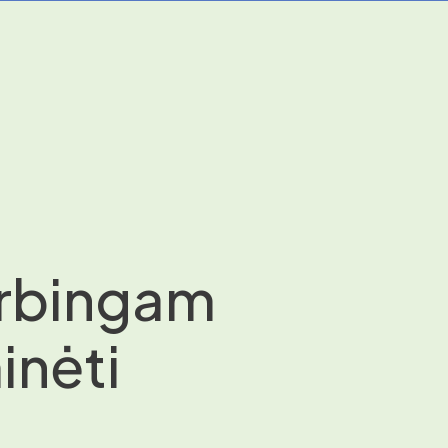
arbingam
inėti