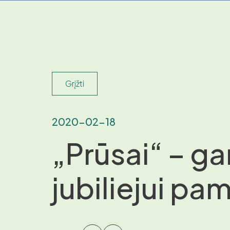
Grįžti
2020-02-18
„Prūsai“ – g
jubiliejui pam