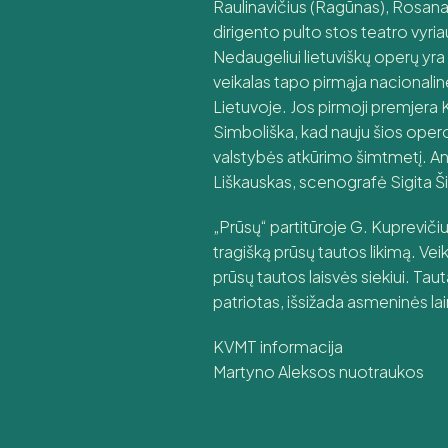
Raulinavičius (Ragūnas), Rosana 
dirigento pulto stos teatro vyri
Nedaugeliui lietuviškų operų yra p
veikalas tapo pirmąja nacionalin
Lietuvoje. Jos pirmoji premjera 
Simboliška, kad nauju šios oper
valstybės atkūrimo šimtmetį. An
Liškauskas, scenografė Sigita Ši
„Prūsų“ partitūroje G. Kuprevičiu
tragišką prūsų tautos likimą. V
prūsų tautos laisvės siekiui. Ta
patriotas, išsižada asmeninės la
KVMT informacija
Martyno Aleksos nuotraukos