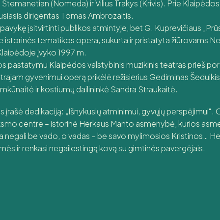
Štemanetian (Nomeda) ir Vilius Trakys (Krivis). Prie Klaipėdos
ausiasis dirigentas Tomas Ambrozaitis.
avykę įsitvirtinti publikos atmintyje, bet G. Kuprevičiaus „Prūsai
e istorinės tematikos opera, sukurta ir pristatyta žiūrovams 
Klaipėdoje įvyko 1997 m.
os pastatymu Klaipėdos valstybinis muzikinis teatras prieš po
trajam gyvenimui operą prikėlė režisierius Gediminas Šeduikis
mkūnaitė ir kostiumų dailininkė Sandra Straukaitė.
s įrašė dedikaciją: „Išnykusių atminimui, gyvųjų perspėjimui“. 
eiksmo centre – istorinė Herkaus Manto asmenybė, kurios asme
uta negali be vado, o vadas – be savo mylimosios Kristinos… H
imės ir renkasi negailestingą kovą su gimtinės pavergėjais.