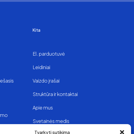
Kita
El. parduotuvė
Leidiniai
iešasis
Vaizdo įrašai
Struktūra ir kontaktai
Apie mus
vimo
Svetainės medis
Tvarkyti sutikimą