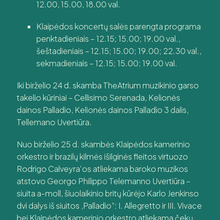
12.00, 15.00, 18.00 val.
Klaipėdos koncertų salės parengta programa
penktadieniais – 12.15; 15.00; 19.00 val.,
šeštadieniais – 12.15; 15.00; 19.00; 22.30 val.,
sekmadieniais – 12.15; 15.00; 19.00 val.
Iki birželio 24 d. skamba TheAtrium muzikinio garso
takelio kūriniai – Cellisimo Serenada, Kelionės
dainos Palladio, Kelionės dainos Palladio 3 dalis,
Tellemano Uvertiūra.
Nuo birželio 25 d. skambės Klaipėdos kamerinio
orkestro ir brazilų kilmės išilginės fleitos virtuozo
Rodrigo Calveyra‘os atliekama baroko muzikos
atstovo Georgo Philippo Telemanno Uvertiūra –
siuita a-moll, šiuolaikinio britų kūrėjo Karlo Jenkinso
dvi dalys iš siuitos ,Palladio”: I. Allegretto ir III. Vivace
bei Klaipėdos kamerinio orkestro atliekama čekų