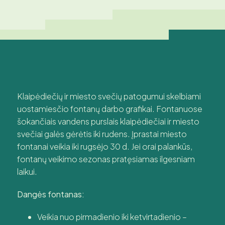
Klaipėdiečių ir miesto svečių patogumui skelbiami
uostamiesčio fontanų darbo grafikai. Fontanuose
šokančiais vandens purslais klaipėdiečiai ir miesto
svečiai galės gėrėtis iki rudens. Įprastai miesto
fontanai veikia iki rugsėjo 30 d. Jei orai palankūs,
fontanų veikimo sezonas pratęsiamas ilgesniam
laikui.
Dangės fontanas:
Veikia nuo pirmadienio iki ketvirtadienio –