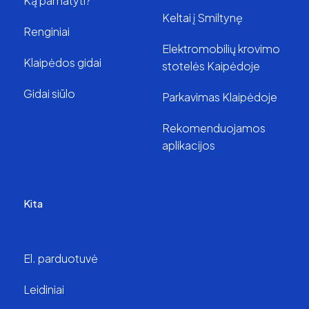
Ką pamatyti?
Keltai į Smiltynę
Renginiai
Elektromobilių krovimo
Klaipėdos gidai
stotelės Kaipėdoje
Gidai siūlo
Parkavimas Klaipėdoje
Rekomenduojamos
aplikacijos
Kita
El. parduotuvė
Leidiniai