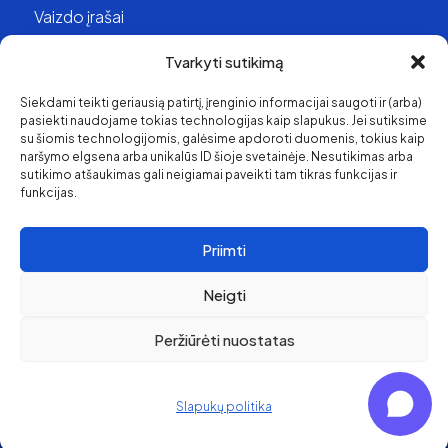
Vaizdo įrašai
Struktūra ir kontaktai
Tvarkyti sutikimą
Siekdami teikti geriausią patirtį, įrenginio informacijai saugoti ir (arba)
Apie mus
pasiekti naudojame tokias technologijas kaip slapukus. Jei sutiksime
su šiomis technologijomis, galėsime apdoroti duomenis, tokius kaip
Svetainės medis
naršymo elgsena arba unikalūs ID šioje svetainėje. Nesutikimas arba
sutikimo atšaukimas gali neigiamai paveikti tam tikras funkcijas ir
funkcijas.
Priimti
Neigti
Peržiūrėti nuostatas
Pirkimo ir grąžinimo
politika
© 2026 Klaipėda Travel
Privatumo politika
Slapukų politika