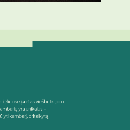
ėliuose įkurtas viešbutis, pro
kambarių yra unikalus –
lyti kambarį, pritaikytą