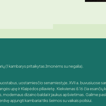
rių (1 kambarys pritaikytas žmonėms su negalia).
uostabus, uostamiesčio senamiestyje, XVII a. buvusiuose sand
Dangės upę ir Klaipėdos piliavietę. Kiekvienas iš 16 čia esančių 
, modernaus dizaino baldai ir jaukus apšvietimas. Galime pasiū
dvę apjungti kambariai tiks šeimos su vaikais poilsiui.