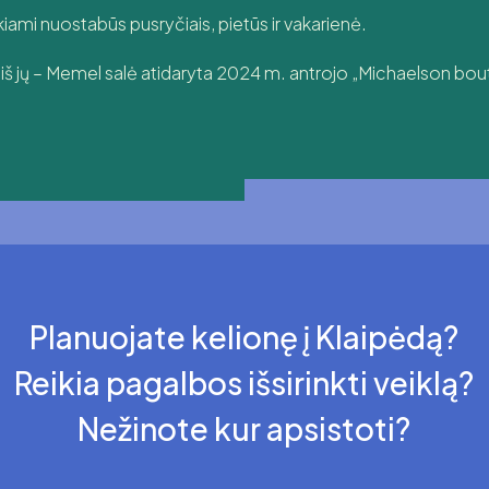
ami nuostabūs pusryčiais, pietūs ir vakarienė.
a iš jų – Memel salė atidaryta 2024 m. antrojo „Michaelson bo
Planuojate kelionę į Klaipėdą?
Reikia pagalbos išsirinkti veiklą?
Nežinote kur apsistoti?