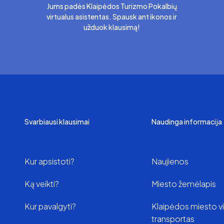
Jums padės Klaipėdos Turizmo Pokalbių
virtualus asistentas. Spausk ant ikonos ir
užduok klausimą!
Svarbiausi klausimai
Naudinga informacija
Kur apsistoti?
Naujienos
Ką veikti?
Miesto žemėlapis
Kur pavalgyti?
Klaipėdos miesto v
transportas