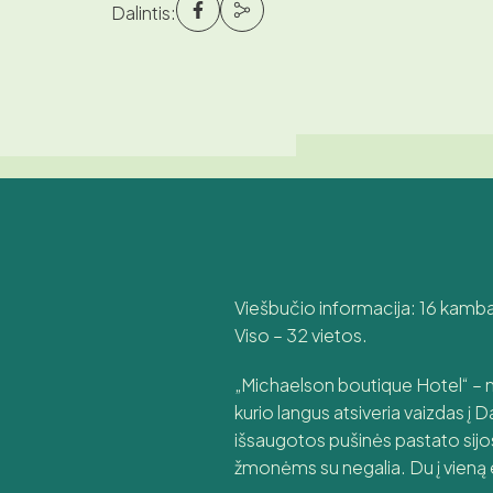
Dalintis:
Viešbučio informacija: 16 kamba
Viso – 32 vietos.
„Michaelson boutique Hotel“ – n
kurio langus atsiveria vaizdas į 
išsaugotos pušinės pastato sijos
žmonėms su negalia. Du į vieną er