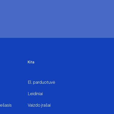
Kita
El. parduotuvė
Leidiniai
iešasis
Vaizdo įrašai