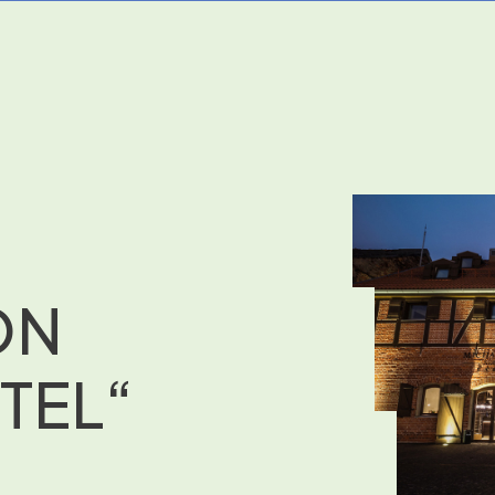
ON
TEL“