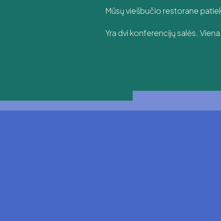
Mūsų viešbučio restorane patieki
Yra dvi konferencijų salės. Vien