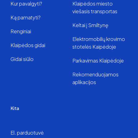
Kur pavalgyti?
Klaipėdos miesto
viešasis transportas
Ką pamatyti?
Keltai į Smiltynę
Renginiai
Elektromobilių krovimo
Klaipėdos gidai
stotelės Kaipėdoje
Gidai siūlo
Parkavimas Klaipėdoje
Rekomenduojamos
aplikacijos
Kita
El. parduotuvė