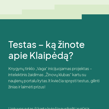
Testas – ką žinote
apie Klaipėdą?
Knygynų tinklo „Vaga“ inicijuojamas projektas –
intelektinis žaidimas „Žinovų klubas“ kartu su
naujienų portalu lrytas.lt kviečia spręsti testus, gilinti
žinias ir laimėti prizus!
Lietuvos rytas šį kartą kviečia nusikelti į pajūrį ir