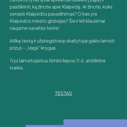
pasitikrinti, ką žinote apie Klaipėdą. Ar žinote, koks
senasis Klaipėdos pavadinimas? O kas yra
Klaipėdos miesto globėjas? Šie ir kiti klausimai
naujame savaitės teste!
Atlikę testą ir užsiregistravę skaitytojai galės laimėti
prizus – „Vaga“ knygas.
Trys laimėtojai bus išrinkti liepos 11 d. atsitiktine
tvarka.
TESTAS