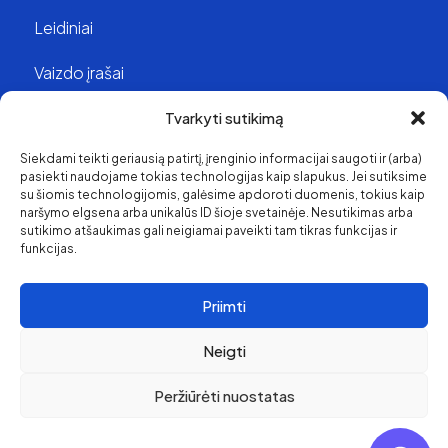
Leidiniai
Vaizdo įrašai
Struktūra ir kontaktai
Tvarkyti sutikimą
Siekdami teikti geriausią patirtį, įrenginio informacijai saugoti ir (arba)
Apie mus
pasiekti naudojame tokias technologijas kaip slapukus. Jei sutiksime
su šiomis technologijomis, galėsime apdoroti duomenis, tokius kaip
Svetainės medis
naršymo elgsena arba unikalūs ID šioje svetainėje. Nesutikimas arba
sutikimo atšaukimas gali neigiamai paveikti tam tikras funkcijas ir
funkcijas.
Priimti
Neigti
Peržiūrėti nuostatas
Pirkimo ir grąžinimo
politika