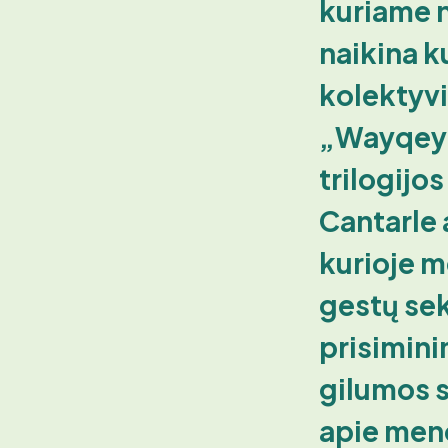
kuriame 
naikina k
kolektyv
„Wayqeyc
trilogijo
Cantarle 
kurioje m
gestų sek
prisimini
gilumos s
apie meno