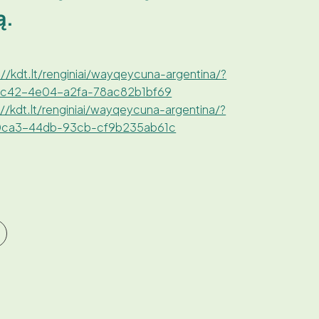
ą.
://kdt.lt/renginiai/wayqeycuna-argentina/?
-8c42-4e04-a2fa-78ac82b1bf69
://kdt.lt/renginiai/wayqeycuna-argentina/?
-0ca3-44db-93cb-cf9b235ab61c