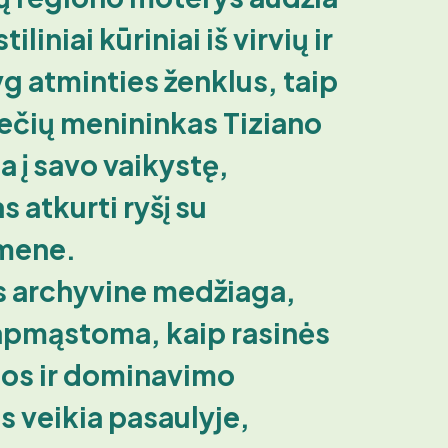
iliniai kūriniai iš virvių ir
g atminties ženklus, taip
ečių menininkas Tiziano
a į savo vaikystę,
 atkurti ryšį su
mene.
s archyvine medžiaga,
 apmąstoma, kaip rasinės
jos ir dominavimo
s veikia pasaulyje,