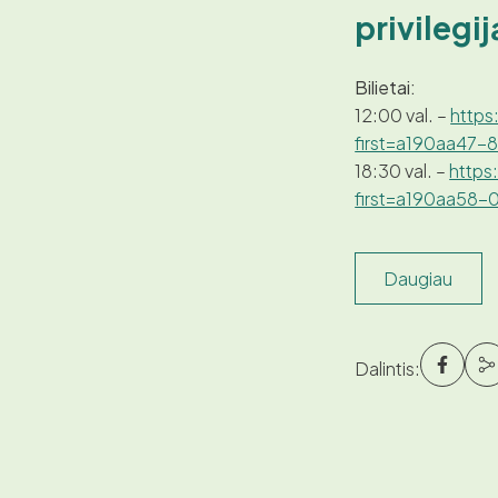
privilegij
Bilietai:
12:00 val. –
https
first=a190aa47
18:30 val. –
https
first=a190aa58
Daugiau
Dalintis: