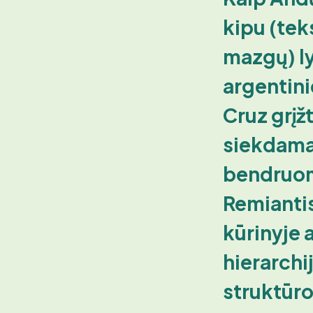
kipu (tekst
mazgų) ly
argentini
Cruz grįžt
siekdamas
bendruo
Remianti
kūrinyje
hierarchi
struktūro