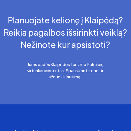
Planuojate kelionę į Klaipėdą?
Reikia pagalbos išsirinkti veiklą?
Nežinote kur apsistoti?
Jums padės Klaipėdos Turizmo Pokalbių
virtualus asistentas. Spausk ant ikonos ir
užduok klausimą!