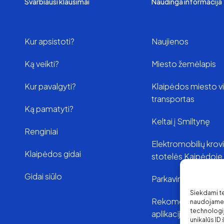
Svarbiausi klausimai
Naudinga informacija
Kur apsistoti?
Naujienos
Ką veikti?
Miesto žemėlapis
Kur pavalgyti?
Klaipėdos miesto v
transportas
Ką pamatyti?
Keltai į Smiltynę
Renginiai
Elektromobilių kro
Klaipėdos gidai
stotelės Kaipėdoje
Gidai siūlo
Parkavimas Klaipėd
Siekdami tei
Rekomenduojamo
naudojame t
technologi
aplikacijos
unikalūs ID