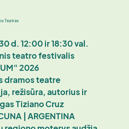
os Teatras
0 d. 12:00 ir 18:30 val.
nis teatro festivalis
IUM“ 2026
s dramos teatre
a, režisūra, autorius ir
gas Tiziano Cruz
UNA | ARGENTINA
ų regiono moterys audžia