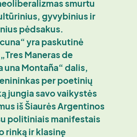
neoliberalizmas smurtu
ultūrinius, gyvybinius ir
inius pėdsakus.
una“ yra paskutinė
s „Tres Maneras de
a una Montaña“ dalis,
enininkas per poetinių
ą jungia savo vaikystės
mus iš Šiaurės Argentinos
u politiniais manifestais
 rinką ir klasinę