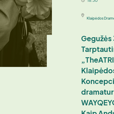
18:30
Klaipėdos Dram
Gegužės 3
Tarptauti
„TheATR
Klaipėdo
Koncepcij
dramatur
WAYQEYC
Kaip And