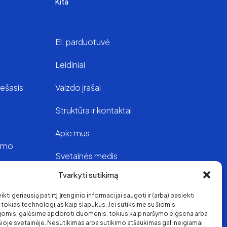
Kita
El. parduotuvė
Leidiniai
iešasis
Vaizdo įrašai
Struktūra ir kontaktai
Apie mus
vimo
Svetainės medis
Tvarkyti sutikimą
oje
kti geriausią patirtį, įrenginio informacijai saugoti ir (arba) pasiekti
s
okias technologijas kaip slapukus. Jei sutiksime su šiomis
jomis, galėsime apdoroti duomenis, tokius kaip naršymo elgsena arba
 šioje svetainėje. Nesutikimas arba sutikimo atšaukimas gali neigiamai