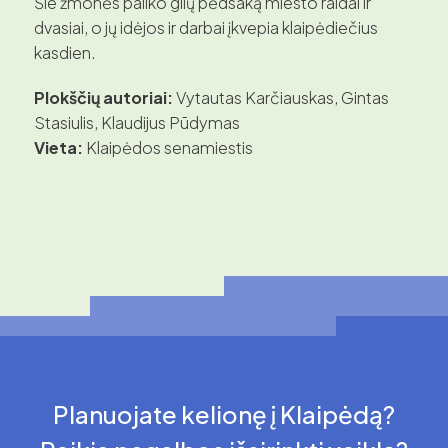
Šie žmonės paliko gilų pėdsaką miesto raidai ir
dvasiai, o jų idėjos ir darbai įkvepia klaipėdiečius
kasdien.
Plokščių autoriai:
Vytautas Karčiauskas, Gintas
Stasiulis, Klaudijus Pūdymas
Vieta:
Klaipėdos senamiestis
Planuojate kelionę į Klaipėdą?