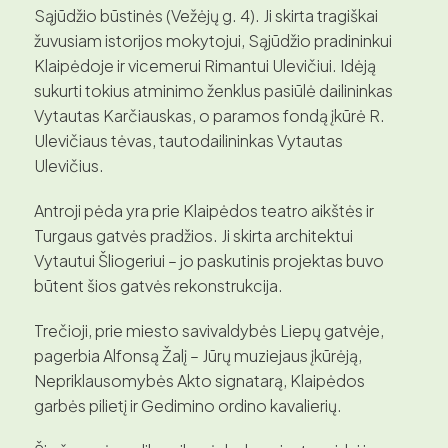
Sąjūdžio būstinės (Vežėjų g. 4). Ji skirta tragiškai
žuvusiam istorijos mokytojui, Sąjūdžio pradininkui
Klaipėdoje ir vicemerui Rimantui Ulevičiui. Idėją
sukurti tokius atminimo ženklus pasiūlė dailininkas
Vytautas Karčiauskas, o paramos fondą įkūrė R.
Ulevičiaus tėvas, tautodailininkas Vytautas
Ulevičius.
Antroji pėda yra prie Klaipėdos teatro aikštės ir
Turgaus gatvės pradžios. Ji skirta architektui
Vytautui Šliogeriui – jo paskutinis projektas buvo
būtent šios gatvės rekonstrukcija.
Trečioji, prie miesto savivaldybės Liepų gatvėje,
pagerbia Alfonsą Žalį – Jūrų muziejaus įkūrėją,
Nepriklausomybės Akto signatarą, Klaipėdos
garbės pilietį ir Gedimino ordino kavalierių.