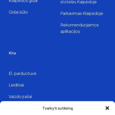
Klaipėdos gidai
stotelės Kaipėdoje
Gidai siūlo
Parkavimas Klaipėdoje
Rekomenduojamos
aplikacijos
Kita
El. parduotuvė
Leidiniai
Vaizdo įrašai
Struktūra ir kontaktai
Tvarkyti sutikimą