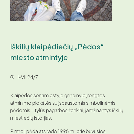
Iškilių klaipėdiečių „Pėdos“
miesto atmintyje
I-VII 24/7
Klaipėdos senamiestyje grindinyje įrengtos
atminimo plokštės su įspaustomis simbolinėmis
pėdomis – tylūs pagarbos ženklai, įamžinantys iškilių
miestiečių istorijas.
Pirmoji pėda atsirado 1998 m. prie buvusios