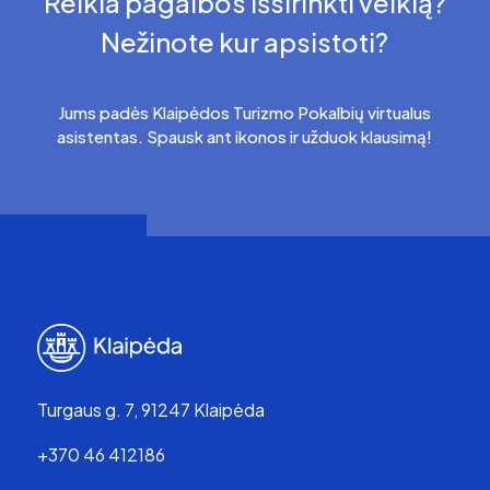
Reikia pagalbos išsirinkti veiklą?
Nežinote kur apsistoti?
Jums padės Klaipėdos Turizmo Pokalbių virtualus
asistentas. Spausk ant ikonos ir užduok klausimą!
Turgaus g. 7, 91247 Klaipėda
+370 46 412186