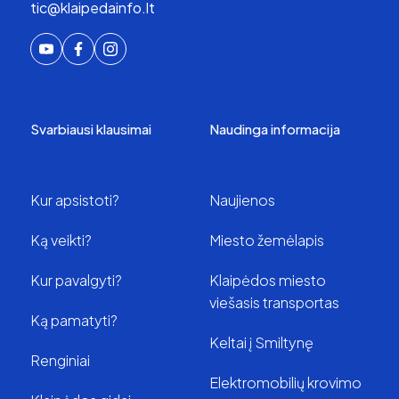
tic@klaipedainfo.lt
Svarbiausi klausimai
Naudinga informacija
Kur apsistoti?
Naujienos
Ką veikti?
Miesto žemėlapis
Kur pavalgyti?
Klaipėdos miesto
viešasis transportas
Ką pamatyti?
Keltai į Smiltynę
Renginiai
Elektromobilių krovimo