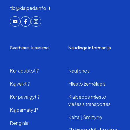
tic@klaipedainfo.lt
Svarbiausi klausimai
Naudinga informacija
Kur apsistoti?
Naujienos
Ką veikti?
Miesto žemėlapis
Kur pavalgyti?
Klaipėdos miesto
viešasis transportas
Ką pamatyti?
Keltai į Smiltynę
Renginiai