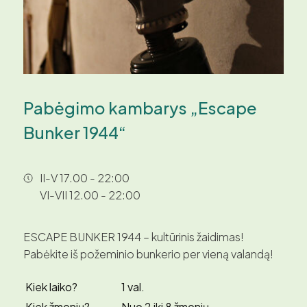
Pabėgimo kambarys „Escape
Bunker 1944“
II-V 17.00 - 22:00
VI-VII 12.00 - 22:00
ESCAPE BUNKER 1944 – kultūrinis žaidimas!
Pabėkite iš požeminio bunkerio per vieną valandą!
Kiek laiko?
1 val.
Kiek žmonių?
Nuo 2 iki 8 žmonių