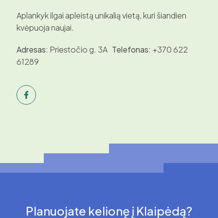
Aplankyk ilgai apleistą unikalią vietą, kuri šiandien
kvėpuoja naujai.
Adresas:
Priestočio g. 3A
Telefonas:
+370 622
61289
Planuojate kelionę į Klaipėdą?