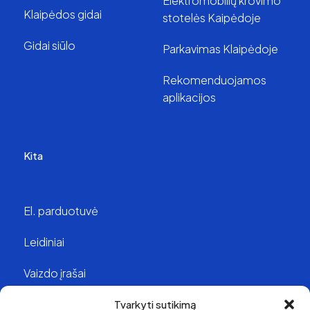
Elektromobilių krovimo
Klaipėdos gidai
stotelės Kaipėdoje
Gidai siūlo
Parkavimas Klaipėdoje
Rekomenduojamos
aplikacijos
Kita
El. parduotuvė
Leidiniai
Vaizdo įrašai
Struktūra ir kontaktai
Tvarkyti sutikimą