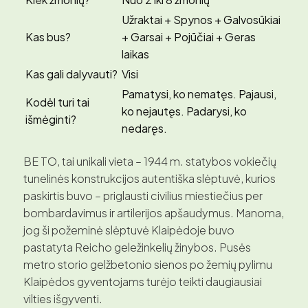
Užraktai + Spynos + Galvosūkiai
Kas bus?
+ Garsai + Pojūčiai + Geras
laikas
Kas gali dalyvauti?
Visi
Pamatysi, ko nematęs. Pajausi,
Kodėl turi tai
ko nejautęs. Padarysi, ko
išmėginti?
nedaręs.
BE TO, tai unikali vieta – 1944 m. statybos vokiečių
tunelinės konstrukcijos autentiška slėptuvė, kurios
paskirtis buvo – priglausti civilius miestiečius per
bombardavimus ir artilerijos apšaudymus. Manoma,
jog ši požeminė slėptuvė Klaipėdoje buvo
pastatyta Reicho geležinkelių žinybos. Pusės
metro storio gelžbetonio sienos po žemių pylimu
Klaipėdos gyventojams turėjo teikti daugiausiai
vilties išgyventi.