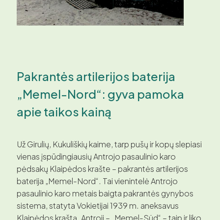
Pakrantės artilerijos baterija
„Memel-Nord“: gyva pamoka
apie taikos kainą
Už Girulių, Kukuliškių kaime, tarp pušų ir kopų slepiasi
vienas įspūdingiausių Antrojo pasaulinio karo
pėdsakų Klaipėdos krašte – pakrantės artilerijos
baterija „Memel-Nord“. Tai vienintelė Antrojo
pasaulinio karo metais baigta pakrantės gynybos
sistema, statyta Vokietijai 1939 m. aneksavus
Klaipėdos kraštą. Antroji – „Memel-Süd“ – taip ir liko