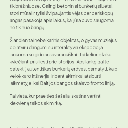
tik brėžiniuose. Galingi betoniniai bunkerių siluetai,
stori mūrai ir tyliai švilpaujantis vėjas per periskopų
angas pasakoja apie laikus, kai jūra buvo saugoma
ne tik nuo bangų.
Šiandien tai nebe karinis objektas, o gyvas muziejus
po atviru dangumi su interaktyvia ekspozicija
lankoma su gidu ar savarankiškai. Tai kelionė laiku,
kviečianti prisiliesti prie istorijos. Apsilankę galite
patekti į autentiškas bunkerių erdves, pamatyti, kaip
veikė karo inžinerija, ir bent akimirkai atsidurti
laikmetyje, kai Baltijos bangos skalavo fronto liniją.
Tai vieta, kur praeities šešėliai skatina vertinti
kiekvieną taikos akimirką.