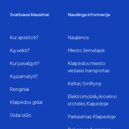
Svarbiausi klausimai
Naudinga informacija
Kur apsistoti?
Naujienos
Ką veikti?
Miesto žemėlapis
Kur pavalgyti?
Klaipėdos miesto
viešasis transportas
Ką pamatyti?
Keltai į Smiltynę
Renginiai
Elektromobilių krovimo
Klaipėdos gidai
stotelės Kaipėdoje
Gidai siūlo
Parkavimas Klaipėdoje