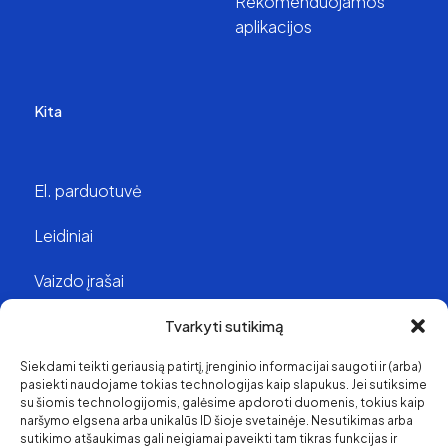
Rekomenduojamos
aplikacijos
Kita
El. parduotuvė
Leidiniai
Vaizdo įrašai
Struktūra ir kontaktai
Tvarkyti sutikimą
Siekdami teikti geriausią patirtį, įrenginio informacijai saugoti ir (arba)
Apie mus
pasiekti naudojame tokias technologijas kaip slapukus. Jei sutiksime
su šiomis technologijomis, galėsime apdoroti duomenis, tokius kaip
Svetainės medis
naršymo elgsena arba unikalūs ID šioje svetainėje. Nesutikimas arba
sutikimo atšaukimas gali neigiamai paveikti tam tikras funkcijas ir