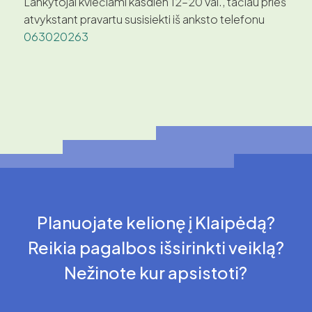
Lankytojai kviečiami kasdien 12–20 val., tačiau prieš
atvykstant pravartu susisiekti iš anksto telefonu
063020263
Planuojate kelionę į Klaipėdą?
Reikia pagalbos išsirinkti veiklą?
Nežinote kur apsistoti?