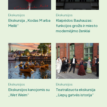
Ekskursijos
Ekskursijos
Ekskursija „Kodas M arba
Klaipėdos Bauhauzas:
Meilė“
funkcijos grožis ir miesto
modernėjimo ženklai
Ekskursijos
Ekskursijos
Ekskursijos kanojomis su
Teatralizuota ekskursija
„Wet Weim“
„Liepų gatvės istorija“