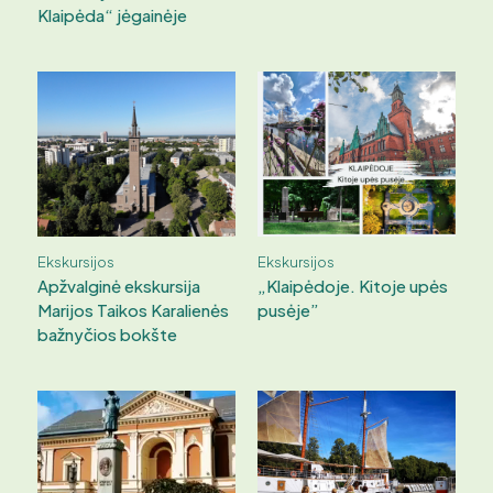
Klaipėda“ jėgainėje
Ekskursijos
Ekskursijos
Apžvalginė ekskursija
„Klaipėdoje. Kitoje upės
Marijos Taikos Karalienės
pusėje”
bažnyčios bokšte