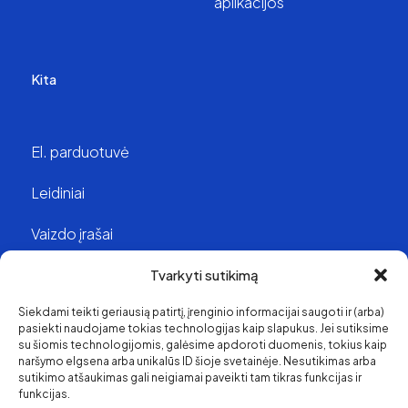
aplikacijos
Kita
El. parduotuvė
Leidiniai
Vaizdo įrašai
Struktūra ir kontaktai
Tvarkyti sutikimą
Siekdami teikti geriausią patirtį, įrenginio informacijai saugoti ir (arba)
Apie mus
pasiekti naudojame tokias technologijas kaip slapukus. Jei sutiksime
su šiomis technologijomis, galėsime apdoroti duomenis, tokius kaip
Svetainės medis
naršymo elgsena arba unikalūs ID šioje svetainėje. Nesutikimas arba
sutikimo atšaukimas gali neigiamai paveikti tam tikras funkcijas ir
funkcijas.