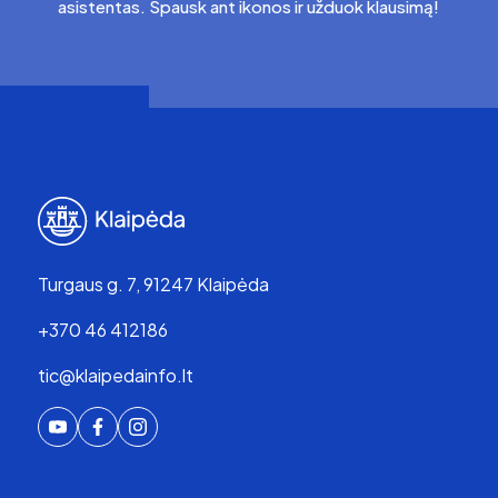
asistentas. Spausk ant ikonos ir užduok klausimą!
Turgaus g. 7, 91247 Klaipėda
+370 46 412186
tic@klaipedainfo.lt