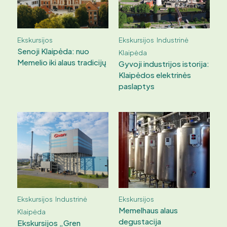
Ekskursijos
Ekskursijos
Industrinė
Senoji Klaipėda: nuo
Klaipėda
Memelio iki alaus tradicijų
Gyvoji industrijos istorija:
Klaipėdos elektrinės
paslaptys
Ekskursijos
Industrinė
Ekskursijos
Memelhaus alaus
Klaipėda
degustacija
Ekskursijos „Gren