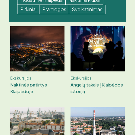
Pirkiniai
Pramogos
Sveikatinimas
Ekskursijos
Ekskursijos
Naktinės patirtys
Angelų takais į Klaipėdos
Klaipėdoje
istoriją