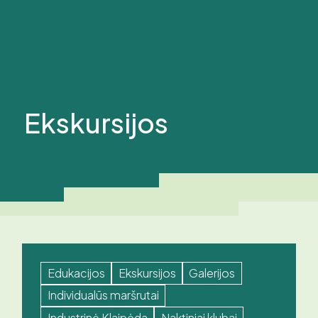
Ekskursijos
Edukacijos
Ekskursijos
Galerijos
Individualūs maršrutai
Industrinė Klaipėda
Naktiniai klubai