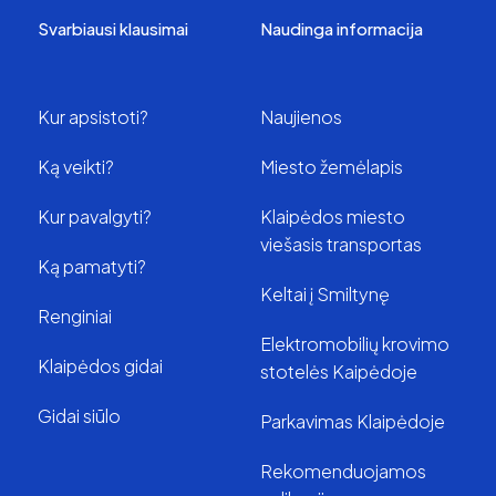
Svarbiausi klausimai
Naudinga informacija
Kur apsistoti?
Naujienos
Ką veikti?
Miesto žemėlapis
Kur pavalgyti?
Klaipėdos miesto
viešasis transportas
Ką pamatyti?
Keltai į Smiltynę
Renginiai
Elektromobilių krovimo
Klaipėdos gidai
stotelės Kaipėdoje
Gidai siūlo
Parkavimas Klaipėdoje
Rekomenduojamos