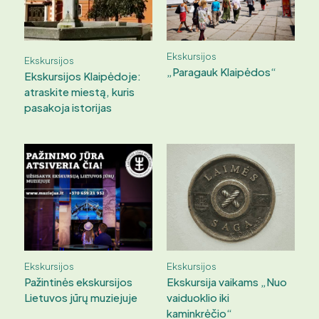
Ekskursijos
Ekskursijos
„Paragauk Klaipėdos“
Ekskursijos Klaipėdoje:
atraskite miestą, kuris
pasakoja istorijas
Ekskursijos
Ekskursijos
Pažintinės ekskursijos
Ekskursija vaikams „Nuo
Lietuvos jūrų muziejuje
vaiduoklio iki
kaminkrėčio“