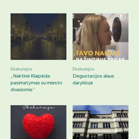
Ekskursijos
Ekskursijos
„Naktinė Klaipėda:
Degustacijos alaus
pasimatymas su miesto
darykloje
dvasiomis“