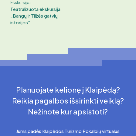
Ekskursijos
Teatralizuota ekskursija
„Bangų ir Tilžės gatvių
istorijos“
Planuojate kelionę į Klaipėdą?
Reikia pagalbos išsirinkti veiklą?
Nežinote kur apsistoti?
Jums padės Klaipėdos Turizmo Pokalbių virtualus